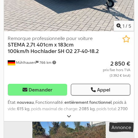
1
/
5
Remorque professionnelle pour voiture
STEMA 2,7t 401cm x 183cm
100km/h
Hochlader SH O2 27-40-18.2
2 850 €
Mühlhausen
766 km
prix fixe hors TVA
(3 392 € brut)
Demander
Appel
État:
nouveau
, Fonctionnalité:
entièrement fonctionnel
, poids à
vide:
615 kg
, poids maximal de charge:
2 085 kg
, poids total:
2 700
kg
, configuration d'essieux:
2 essieux
, longueur de l'espace de
chargement:
4 010 mm
, largeur de l’espace de chargement:
1 830
Annonce
mm
, hauteur de l'espace de chargement:
400 mm
, Année de
construction:
2026
, Contenu de la livraison : 1x Remorque plateau