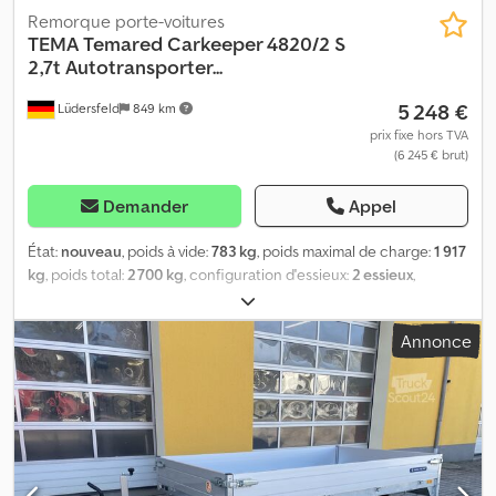
Remorque porte-voitures
TEMA
Temared Carkeeper 4820/2 S
2,7t Autotransporter...
5 248 €
Lüdersfeld
849 km
prix fixe hors TVA
(6 245 € brut)
Demander
Appel
État:
nouveau
, poids à vide:
783 kg
, poids maximal de charge:
1 917
kg
, poids total:
2 700 kg
, configuration d'essieux:
2 essieux
,
longueur de l'espace de chargement:
4 685 mm
, largeur de
l’espace de chargement:
2 090 mm
, Année de construction:
2026
,
Annonce
kilométrage:
50 km
, type d'engrenage:
mécanique
, efficacité
énergétique:
A
, Temared Carkeeper 4820/2 S Transporteur de
voitures Remorque pour véhicules légers (VL) État : Neuf (Année
de fabrication : 2026) 2 ans de contrôle technique à compter de
la première immatriculation Inclus : documents d’immatriculation
(carte grise / certificat d’immatriculation partie 2 et COC)
Disponibilité : env. 6 semaines après réception de commande