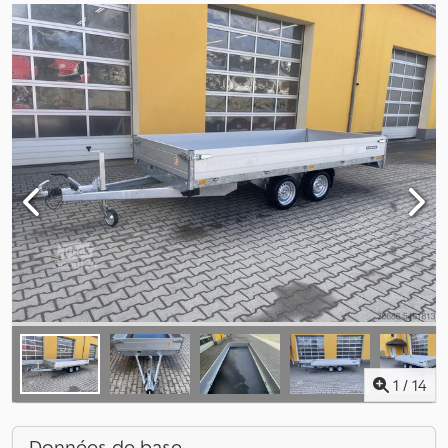
1
/
14
Données de base