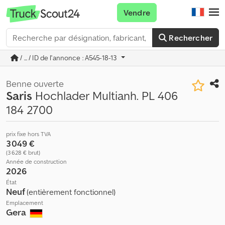
Vendre
Rechercher
/ ... / ID de l'annonce : A545-18-13
Benne ouverte
Saris
Hochlader Multianh. PL 406
184 2700
prix fixe hors TVA
3 049 €
(3 628 € brut)
Année de construction
2026
État
Neuf
(entièrement fonctionnel)
Emplacement
Gera