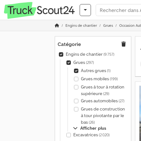
Engins de chantier
Grues
Occasion Aut
Catégorie
Engins de chantier
(9 757)
Grues
(297)
Autres grues
(1)
Grues mobiles
(199)
Grues à tour à rotation
supérieure
(29)
Grues automobiles
(27)
Grues de construction
à tour pivotante par le
bas
(26)
Afficher plus
Excavatrices
(2 020)