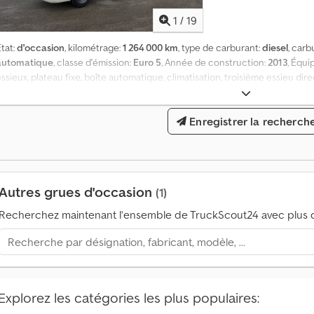
0
d
1
/
19
e
m
tat:
d'occasion
, kilométrage:
1 264 000 km
, type de carburant:
diesel
, carb
a
automatique
, classe d'émission:
Euro 5
, Année de construction:
2013
, Équ
n
ssieux, plateau fixe, boîte automatique, climatisation, troisième essieu di
d
tile 12 100 kg. Grue Effer 250.CL/2S, année 2013, capacité de levage 8 140 k
e
14/06/2024, radiocommande. Dcodevx Uh Ispfx Ac Dsk
s
Enregistrer la recherch
d
'
a
c
Autres grues d'occasion
(1)
h
a
Recherchez maintenant l’ensemble de TruckScout24 avec plus d
t
p
a
r
m
Explorez les catégories les plus populaires:
o
i