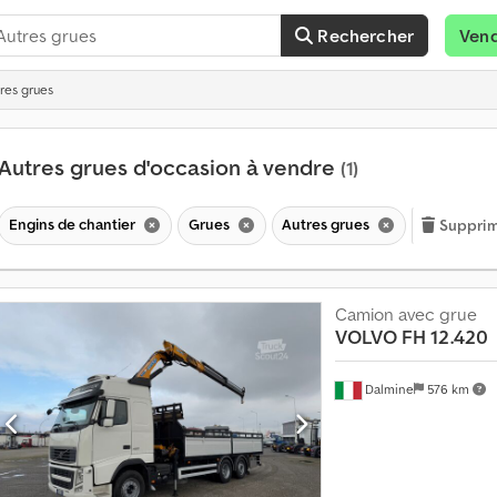
Rechercher
Ven
res grues
Autres grues d'occasion à vendre
(1)
P
Engins de chantier
Grues
Autres grues
Supprime
l
u
s
Camion avec grue
d
VOLVO
FH 12.420
e
1
4
Dalmine
576 km
0
0
0