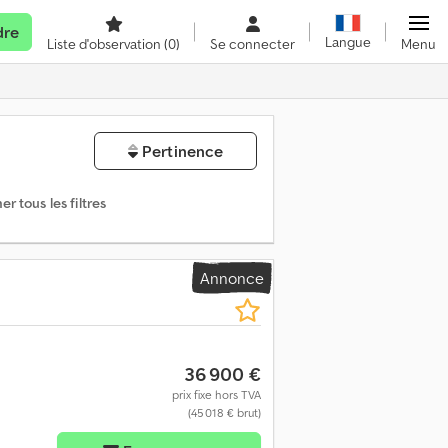
dre
Langue
Liste d'observation
(0)
Se connecter
Menu
Pertinence
r tous les filtres
Annonce
36 900 €
prix fixe hors TVA
(45 018 € brut)