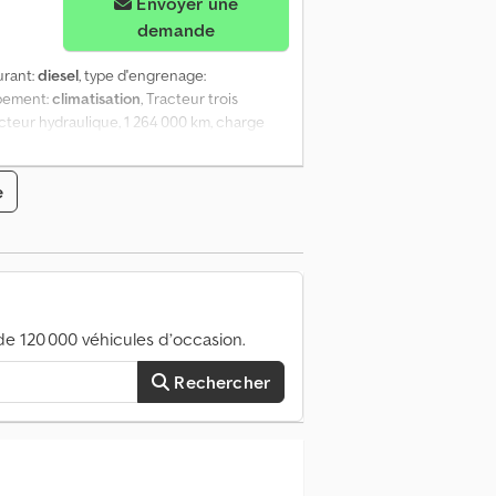
Envoyer une
demande
urant:
diesel
, type d'engrenage:
ipement:
climatisation
, Tracteur trois
recteur hydraulique, 1 264 000 km, charge
g, dernière vérification périodique le
e
e 120 000 véhicules d’occasion.
Rechercher