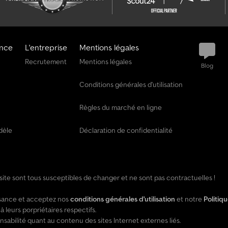
5
5
0
7
ance
L'entreprise
Mentions légales
Recrutement
Mentions légales
Blog
Conditions générales d'utilisation
Règles du marché en ligne
dèle
Déclaration de confidentialité
e site sont tous susceptibles de changer et ne sont pas contractuelles !
issance et acceptez nos
conditions générales d'utilisation
et notre
Politiq
leurs porpriétaires respectifs.
ilité quant au contenu des sites Internet externes liés.