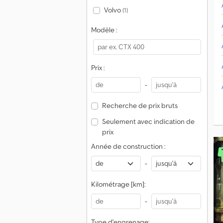
Volvo
(1)
Modèle :
Prix :
-
Recherche de prix bruts
Seulement avec indication de
prix
Année de construction :
-
Kilométrage [km]:
-
Type d'engrenage: