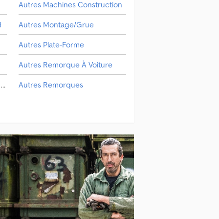
Autres Machines Construction
d
Autres Montage/Grue
Autres Plate-Forme
Autres Remorque À Voiture
Autres Grue De Construction - Rotation En Bas
Autres Remorques
Autres Grue De Construction - Rotation En Haut
Autres Transport Auto
Autres Véh. De Voirie
Autres Machine De Travail Du Sol