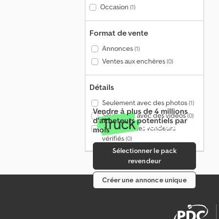
Occasion
(1)
Format de vente
Annonces
(1)
Ventes aux enchères
(0)
Détails
Seulement avec des photos
(1)
Vendre à plus de 4 millions
Seulement avec des vidéos
(0)
d'acheteurs potentiels par
Seulement les vendeurs
mois
vérifiés
(0)
Sélectionner le pack
revendeur
Créer une annonce unique