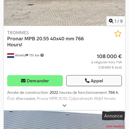
totale : 110 kVA - *Types de tamis : plaque perforée, grille, Bofors -
*Poids : 31 000 kg Crjdpfx Afezltmfjdsf - *L’angle du crible varie
entre 18 et 27 °.
1
/
9
TROMMES
Pronar
MPB 20.55 40x40 mm 766
Hours!
108 000 €
Almelo
751 km
à négocier hors TVA
(130 680 € brut)
Demander
Appel
Année de construction:
2022
, heures de fonctionnement:
766 h
,
État:
d'occasion
, Pronar MPB 20.55. Cjdjznalmepfx Afdjrf Année :
2022. Heures : 766. Poids : 15 600 kg. Poids maximal : 16 000 kg.
Machine conforme aux normes CE. Charge par essieu : 1 : 8 000
Annonce
kg. 2 : 8 000 kg. Système de graissage centralisé. Convoyeur
latéral à deux voies. Convoyeur à deux voies. 40 x 40 mm. Pneus :
435/50R19,5, usure : 90 %. Numéro d’identification : 302. Les