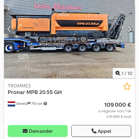
conditions générales de vente de Heinhuis s’appliquent à toutes
les annonces, offres et devis de Heinhuis, à tous les contrats
conclus par Heinhuis et aux négociations qui les précèdent. En
répondant, quelle que soit la forme, vous acceptez l’application
des conditions générales de vente de Heinhuis et vous déclarez
avoir pris connaissance de ces conditions. Nos prix sont des prix
nets d’exportation. = Informations complémentaires = Type de
carburant : diesel. Année de fabrication : 2022. Type de
transmission : à roues. Poids à vide : 15 600 kg. Capacité de
charge : 400 kg. PTAC : 16 000 kg. Marquage CE : oui. =
Informations sur l’entreprise = Pour plus d’informations :
1
/
10
TROMMES
Pronar
MPB 20.55 GH
109 000 €
Almelo
751 km
à négocier hors TVA
(131 890 € brut)
Demander
Appel