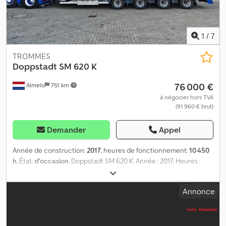
vide : 15 498 kg Marquage CE : oui Crsdpfx Aszb D U Tefdof =
Informations sur l'entreprise = Pour plus d'informations :
1
/
7
TROMMES
Doppstadt
SM 620 K
76 000 €
Almelo
751 km
à négocier hors TVA
(91 960 € brut)
Demander
Appel
Année de construction:
2017
, heures de fonctionnement:
10 450
h
, État:
d'occasion
, Doppstadt SM 620 K. Année : 2017. Heures :
10 450. Poids : 24 000 kg. Machine conforme aux normes CE.
Largeur des lames : 500 mm. État : 80 %. Télécommande radio.
Annonce
Châssis réglable en hauteur. Crodpfxezb D Umo Afdef Convoyeur
latéral à deux sens. Convoyeur latéral à deux sens. Sans tambour !
N° d’identification : 149. Les conditions générales de vente de
Heinhuis s’appliquent à toutes les annonces, offres et devis de