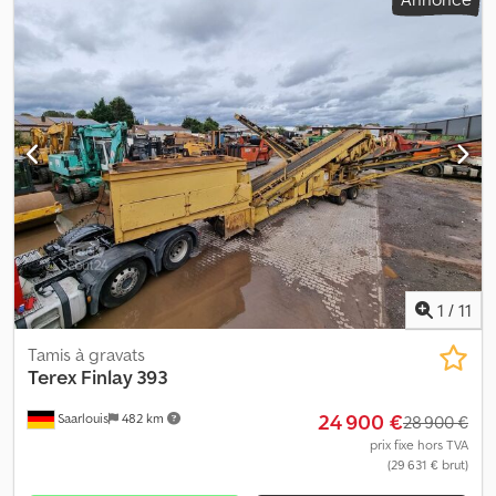
1
/
11
Tamis à gravats
Terex
Finlay 393
24 900 €
Saarlouis
482 km
28 900 €
prix fixe hors TVA
(29 631 € brut)