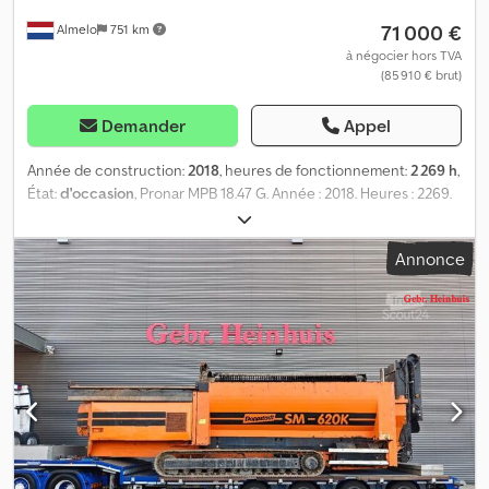
71 000 €
Almelo
751 km
à négocier hors TVA
(85 910 € brut)
Demander
Appel
Année de construction:
2018
, heures de fonctionnement:
2 269 h
,
État:
d'occasion
, Pronar MPB 18.47 G. Année : 2018. Heures : 2269.
Poids : 15 500 kg. Machine conforme aux normes CE. Système de
graissage centralisé. Plaquettes : 400 mm. Convoyeur latéral à
Annonce
deux sens. Convoyeur en V à deux sens. Télécommande radio. 15 x
15 mm. Numéro d'identification : 140. Les conditions générales de
vente de Heinhuis s'appliquent à toutes les annonces, offres et
devis de Heinhuis, ainsi qu'à tous les contrats conclus par
Heinhuis et aux négociations qui les précèdent. En répondant,
vous acceptez l'application des conditions générales de vente de
Heinhuis et déclarez avoir pris connaissance de ces conditions
générales. Nos prix sont des prix nets à l'exportation. =
Informations complémentaires = Type de carburant : diesel
Année de fabrication : 2018 Type de propulsion : chenilles Poids à