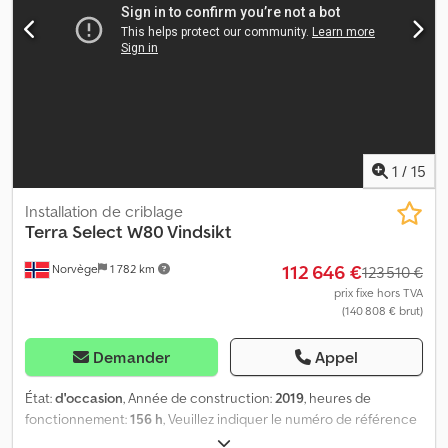
1
/
15
Installation de criblage
Terra Select
W80 Vindsikt
112 646 €
Norvège
1 782 km
123 510 €
prix fixe hors TVA
(140 808 € brut)
Demander
Appel
État:
d'occasion
, Année de construction:
2019
, heures de
fonctionnement:
156 h
, Veuillez indiquer le numéro de référence
lors de la demande : 16207 Spécifications : - Modèle 2019 - Mis en