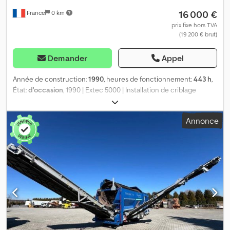
16 000 €
France
0 km
prix fixe hors TVA
(19 200 € brut)
Demander
Appel
Année de construction:
1990
, heures de fonctionnement:
443 h
,
État:
d'occasion
, 1990 | Extec 5000 | Installation de criblage
d’occasion | 443 heures 📍Emplacement : France 🚛 Livraison
possible à votre destination – Utilisez notre calculateur de
Annonce
transport pour estimer les frais d’expédition ! 💰 Achetez
maintenant pour 16 000 EUR ou faites une offre. Paiement à la
livraison disponible pour des frais abordables (sous réserve
d’approbation)* 👷‍♂️ Inspectée par un expert indépendant 58
points d’inspection, 43 approuvés ✅ 5 points imparfaits ℹ️ 3
anomalies ⚠️ Crsdsyq I Rdjpfx Afdsf 📌 Commentaire de
l’inspecteur : Bon état général du crible. Les capots de protection
du compartiment moteur ne sont pas montés, mais le vendeur les
possède et ils seront inclus dans la vente. Les vérins de tension et
de pliage des panneaux latéraux ne fonctionnent pas. Pas de
stabilisateur présent. Bon état des courroies, bien que certaines