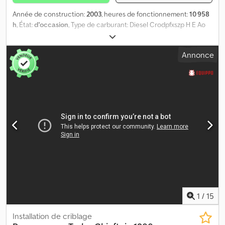
Année de construction:
2003
, heures de fonctionnement:
10 958
h
, État:
d'occasion
, Type de carburant: Diesel Crodpfxszp H E Ao
Afdef Domaine d'application: Exploitation minière Puissance: 35
kW (47 CH) Poids à vide: 13.500 kg
Annonce
1
/
15
Installation de criblage