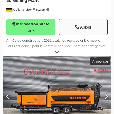
Screening Plant
Geilenkirchen
602 km
Information sur le
Appel
prix
Année de construction:
2026
, État:
nouveau
, Le crible mobile
FABO est conçu pour les entreprises produisant des agrégats et
qui recherchent une productivité et une polyvalence accrues.
Cette machine peut être utilisée à diverses fins ; elle peut servir
Annonce
de crible incliné robuste à deux étages, capable de stocker les
matériaux, de pré-cribler avant et après les unités de concassage,
ou encore être utilisée comme système autonome. C’est
pourquoi les unités de criblage mobiles à chenilles FABO peuvent
séparer les matériaux les plus durs. Les unités de criblage mobiles
FABO aident nos clients à maximiser leur productivité tout en
réduisant les coûts de production. - - - Spécifications techniques
du crible mobile à chenilles : - *Capacité du trémie : 7 m³ -
*Capacité de production : 220 à 400 tonnes par heure -
*Dimensions du crible vibrant : 1 530 x 4 800 mm - *Puissance