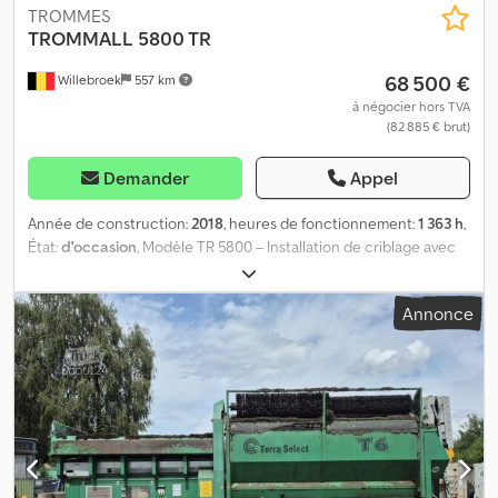
TROMMES
TROMMALL
5800 TR
68 500 €
Willebroek
557 km
à négocier hors TVA
(82 885 € brut)
Demander
Appel
Année de construction:
2018
, heures de fonctionnement:
1 363 h
,
État:
d'occasion
, Modèle TR 5800 – Installation de criblage avec
commande à distance – Heures de fonctionnement : 1 263 h –
Moteur Yanmar, 4 cylindres – Longueur du tambour : 3,55 m –
Annonce
Diamètre du tambour : 1,55 m – = Informations complémentaires =
Type de carburant : diesel Année de fabrication : juillet 2018
Codpfx Aezr Nipofdsrf PTAC : 12 500 kg = Informations sur
l’entreprise = Nous sommes situés entre Anvers et Bruxelles, le
long de l’autoroute A12, à proximité du port d’Anvers. Horaires
d’ouverture : du lundi au vendredi, en continu, de 8h30 à 19h00.