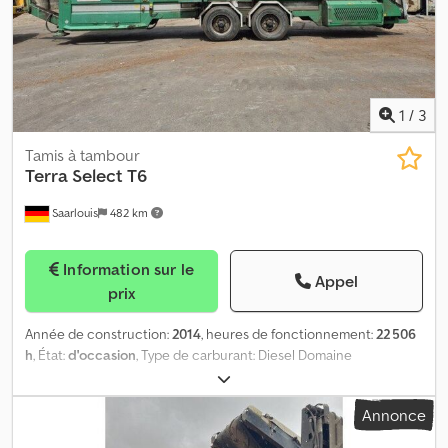
1
/
3
Tamis à tambour
Terra Select
T6
Saarlouis
482 km
Information sur le
Appel
prix
Année de construction:
2014
, heures de fonctionnement:
22 506
h
, État:
d'occasion
, Type de carburant: Diesel Domaine
d'application: Exploitation minière Poids à vide: 19.000 kg Codpfx
Ajzp H E Nsfderf
Annonce