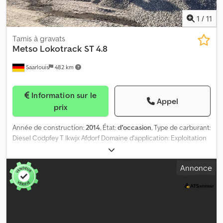
1
/
11
Tamis à gravats
Metso
Lokotrack ST 4.8
Saarlouis
482 km
Information sur le
Appel
prix
Année de construction:
2014
, État:
d'occasion
, Type de carburant:
Diesel Codpfey T Ikwjx Afdorf Domaine d'application: Exploitation
minière Puissance: 55 kW (75 CH)
Annonce