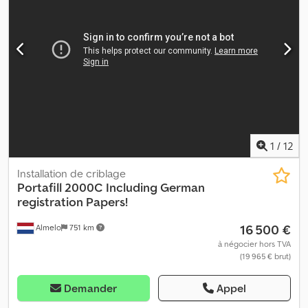
Heinhuis, à tous les contrats conclus par Heinhuis et aux
négociations qui les précèdent. Toute réponse de votre part
implique l’acceptation des conditions générales de vente de
Heinhuis et confirme que vous en avez pris connaissance. Nos
prix sont des prix nets d’exportation. = Informations
complémentaires = Type de carburant : diesel Année de
fabrication : 2017 Type de transmission : chenilles Poids à vide :
23 999 kg Marquage CE : oui = Informations sur l’entreprise =
Pour plus d’informations :
1
/
12
Installation de criblage
Portafill
2000C Including German
registration Papers!
16 500 €
Almelo
751 km
à négocier hors TVA
(19 965 € brut)
Demander
Appel