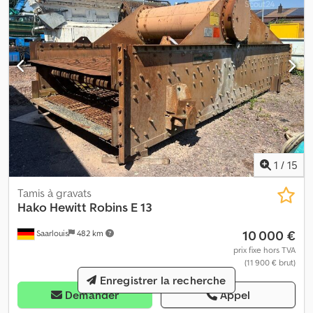
1
/
15
Tamis à gravats
Hako
Hewitt Robins E 13
10 000 €
Saarlouis
482 km
prix fixe hors TVA
(11 900 € brut)
Enregistrer la recherche
Demander
Appel