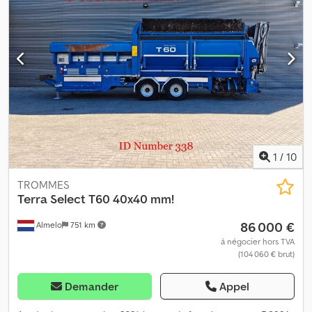
siège Sans distributeur en bas Siège chauffant Phare de travail
au siège Phare de travail sur le bras Protection de distributeur et
des vérins Manomètre Compteur horaire Grue non montée,
disponible de suite
1
/
10
TROMMES
Terra Select
T60 40x40 mm!
86 000 €
Almelo
751 km
à négocier hors TVA
(104 060 € brut)
Demander
Appel