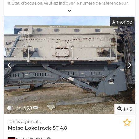
h
, État:
d'occasion
, Veuillez indiquer le numéro de référence sur
demande : 23951 Spécifications : Année de modèle : 2008 Environ
6 887 heures de fonctionnement Environ 1 887 heures moteur Le
Annonce
moteur a été remplacé après environ 5 000 heures de
fonctionnement. 2 couvertures Châssis en bon état Fonctionne
correctement La chemise en acier a été remplacée après
environ 5 950 heures. Prêt à être livré Heures de
fonctionnement : 6 887 Poids à vide : 1 Année de contrôle : oui
Heures moteur : 5 000 Modèle : 883 sikteverk = Informations
complémentaires = Pour obtenir de plus amples informations,
veuillez contacter ATS Norway. Cjdszn E Iyepfx Afderf
1
/
6
Tamis à gravats
Metso
Lokotrack ST 4.8