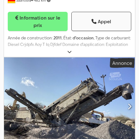
Saarlouis
482 km
Information sur le
Appel
prix
Année de construction:
2011
, État:
d'occasion
, Type de carburant:
Diesel Crjdpfx Aoy T Iq Djfdef Domaine d'application: Exploitation
minière Puissance: 78 kW (106 CH)
Annonce