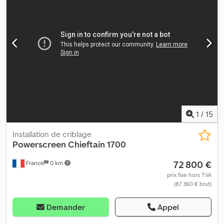
fréquemment utilisée pour obtenir plus de détails en ligne. 💡
Pourquoi choisir cette machine et notre service : ✔ Inspection
complète par des professionnels ✔ Livraison directement sur
chantier Cjdpfx Ajy U Nwzjfderf ✔ Garantie de remboursement ✔
Options de paiement sécurisées et flexibles 🔄 Vous envisagez
d’autres machines ? Nous offrons des outils et ressources
pratiques pour tous les propriétaires et exploitants de matériel –
facilement accessibles via notre plateforme.
1
/
15
Installation de criblage
Powerscreen
Chieftain 1700
72 800 €
France
0 km
prix fixe hors TVA
(87 360 € brut)
Demander
Appel