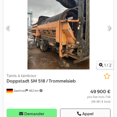
1
/
2
Tamis à tambour
Doppstadt
SM 518 / Trommelsieb
49 900 €
Saarlouis
482 km
prix fixe hors TVA
(59 381 € brut)
Demander
Appel