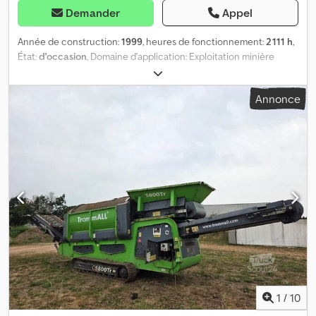
Demander
Appel
Année de construction:
1999
, heures de fonctionnement:
2 111 h
,
État:
d'occasion
, Domaine d'application: Exploitation minière
Marque moteur: Deutz Crsdpfxsyc Uvqe Afdef
Annonce
1
/
10