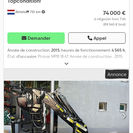
Topcondition!
Options de paiement sécurisées et flexibles 🔄 Vous envisagez
74 000 €
Almelo
751 km
d’autres équipements ? Nous proposons des outils et des
ressources pratiques pour tous les propriétaires et opérateurs
à négocier hors TVA
(89 540 € brut)
de machines – facilement accessibles sur notre plateforme.
Demander
Appel
Année de construction:
2015
, heures de fonctionnement:
4 565 h
,
État:
d'occasion
, Pronar MPB 18.47. Année de construction : 2015.
Heures de fonctionnement : 4565. Poids : 12 800 kg. Conforme aux
normes CE. Essieux ADR de 6,5 tonnes. EBS. Suspension à ressorts
Annonce
en acier. Système de graissage centralisé. Moteur Caterpillar
C3.4B. Bande latérale à sortie des deux côtés. Bande
transporteuse fonctionnant des deux côtés. 20x20 mm.
Télécommande radio. Pneumatiques : 435/50R19,5. Dimensions : L :
11 000 mm. l : 2 550 mm. H : 3 850 mm. N° d'identification : 249. Les
conditions générales de vente de Heinhuis s'appliquent à toutes
les annonces, offres et devis de Heinhuis, ainsi qu'à tous les
contrats conclus par Heinhuis et aux négociations qui les ont
précédées. En prenant contact avec nous, vous acceptez
l'application des conditions générales de vente de Heinhuis et