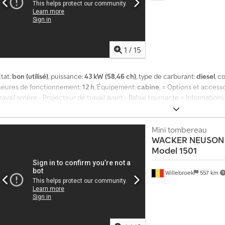
1
/
15
tat:
bon (utilisé)
, puissance:
43 kW (58,46 ch)
, type de carburant:
diesel
, c
heures de fonctionnement:
12 h
, Équipement:
cabine
, = Options et access
ravail arrière - Projecteur de travail avant - Balise tournante = Informati
générales Année de fabrication : 2022 Chsdjziz Rtepfx Ahtsa Année modèl
ylindres : 4 Cylindrée : 2 434 cm³ Type de transmission : chenilles Poids Poid
PTAC : 7 460 kg Fonctionnalités Marquage CE : oui État État technique : bo
Mini tombereau
WACKER NEUSON
Model 1501
Willebroek
557 km