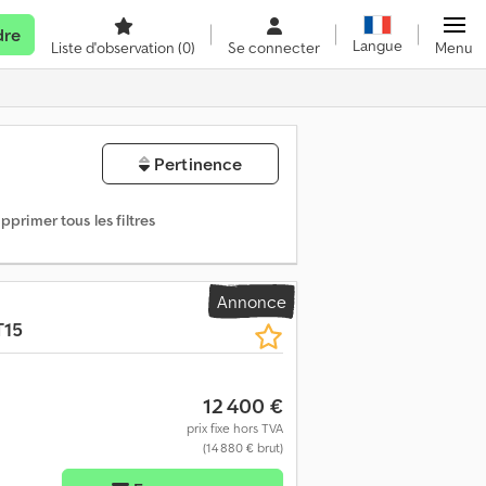
dre
Langue
Liste d'observation
(0)
Se connecter
Menu
Pertinence
pprimer tous les filtres
Annonce
T15
12 400 €
prix fixe hors TVA
(14 880 € brut)