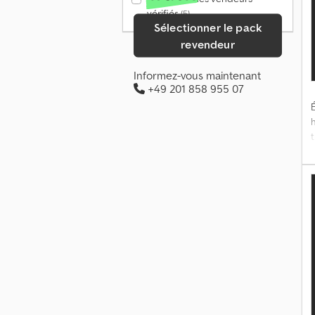
vérifiés
(5)
Sélectionner le pack
revendeur
Informez-vous maintenant
+49 201 858 955 07
É
t
c