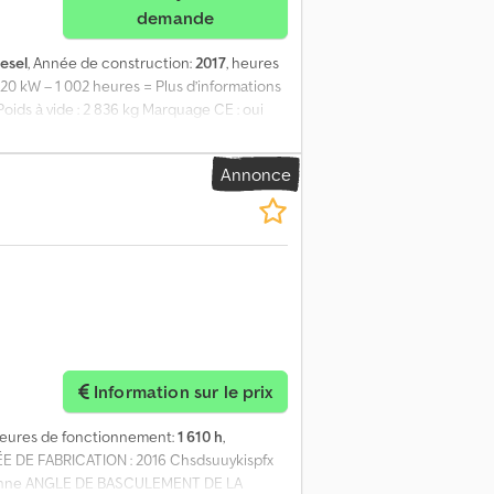
demande
iesel
, Année de construction:
2017
, heures
,20 kW – 1 002 heures = Plus d’informations
oids à vide : 2 836 kg Marquage CE : oui
z Miguel Cubas. Chedpfxeyaif Uj Ahtea =
, le long de l’autoroute A12, à proximité du
Annonce
0 à 19h.
Information sur le prix
heures de fonctionnement:
1 610 h
,
E DE FABRICATION : 2016 Chsdsuuykispfx
5 tonne ANGLE DE BASCULEMENT DE LA