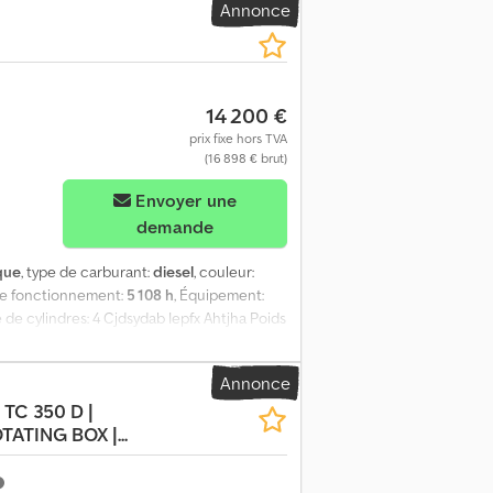
Annonce
et ressources utiles pour tous les
14 200 €
prix fixe hors TVA
(16 898 € brut)
Envoyer une
demande
que
, type de carburant:
diesel
, couleur:
de fonctionnement:
5 108 h
, Équipement:
 de cylindres: 4 Cjdsydab Iepfx Ahtjha Poids
r: Kubota
Annonce
 TC 350 D |
ATING BOX |...