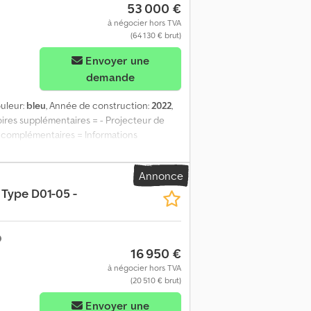
53 000 €
à négocier hors TVA
(64 130 € brut)
Envoyer une
demande
ouleur:
bleu
, Année de construction:
2022
,
oires supplémentaires = - Projecteur de
ons complémentaires = Informations
e : 2022 Informations techniques Nombre de
s à vide : 3 960 kg Charge utile : 3 500 kg
Annonce
n État esthétique : bon
Type D01-05 -
16 950 €
à négocier hors TVA
(20 510 € brut)
Envoyer une