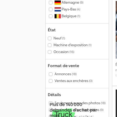
Allemagne
(9)
Pays-Bas
(4)
Belgique
(1)
État
Neuf
(1)
Machine d'exposition
(1)
Occasion
(16)
É
Format de vente
Annonces
(18)
Ventes aux enchères
(0)
Détails
Seulement avec des photos
(18)
Plus de 140 000
demandes d'achat par
Seulement avec des vidéos
(9)
mois
Seulement les vendeurs