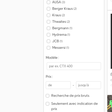
AUSA
(3)
f
Berger Kraus
(2)
Kraus
(2)
l
Thwaites
(2)
Bergmann
(1)
Hydrema
(1)
JCB
(1)
p
Messersi
(1)
Modèle :
É
Prix :
-
o
Recherche de prix bruts
l
Seulement avec indication de
prix
u