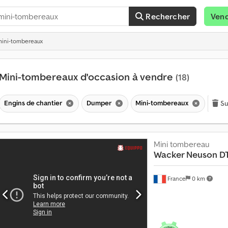
Rechercher
Ven
mini-tombereaux
Mini-tombereaux d'occasion à vendre
(18)
Engins de chantier
Dumper
Mini-tombereaux
Su
Mini tombereau
Wacker Neuson
D
P
l
u
France
0 km
s
d
e
1