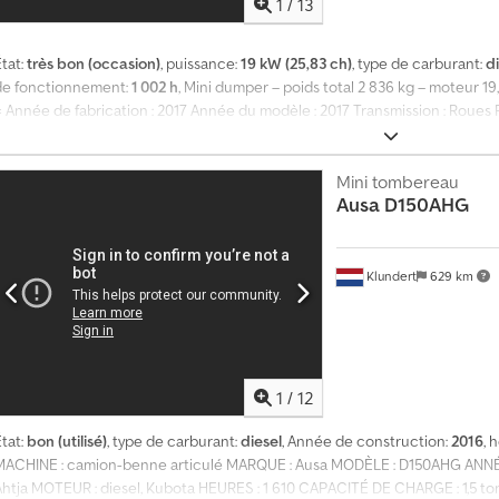
1
/
13
tat:
très bon (occasion)
, puissance:
19 kW (25,83 ch)
, type de carburant:
d
de fonctionnement:
1 002 h
, Mini dumper – poids total 2 836 kg – moteur 19
= Année de fabrication : 2017 Année du modèle : 2017 Transmission : Roues P
Numéro de série : WNCD0105KPAL00963 Pour plus d’informations, contacte
nformations sur l’entreprise = Nous sommes situés entre Anvers et Bruxelles
ort d’Anvers. Horaires d’ouverture : du lundi au vendredi en continu de 8h3
Mini tombereau
Ausa
D150AHG
Klundert
629 km
1
/
12
tat:
bon (utilisé)
, type de carburant:
diesel
, Année de construction:
2016
, 
MACHINE : camion-benne articulé MARQUE : Ausa MODÈLE : D150AHG ANNÉ
Ahtja MOTEUR : diesel, Kubota HEURES : 1 610 CAPACITÉ DE CHARGE : 1,