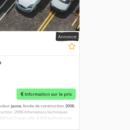
Garantie satisfait ou remboursé ✔ Paiement
des outils et ressources utiles pour tous
me.
Annonce
Information sur le prix
ouleur:
jaune
, Année de construction:
2006
,
ruction : 2006 Informations techniques
 860 kg Charge utile : 6 000 kg Poids total
ue : bon Informations financières Prix : sur