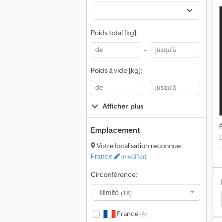
Poids total [kg]:
-
Poids à vide [kg]:
-
Afficher plus
É
Emplacement
Votre localisation reconnue:
France
(modifier)
o
Circonférence:
Illimité
(18)
Thwaites Autres
Thwaites Tombereau (Dumper)
France
(4)