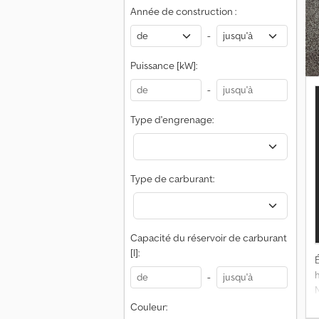
Année de construction :
-
l
Puissance [kW]:
-
Type d'engrenage:
Type de carburant:
Capacité du réservoir de carburant
[l]:
É
-
N
a
Couleur: