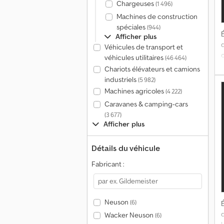
Chargeuses
(1 496)
Machines de construction
spéciales
(944)
É
Afficher plus
Véhicules de transport et
véhicules utilitaires
(46 464)
o
Chariots élévateurs et camions
industriels
(5 982)
l
Machines agricoles
(4 222)
Caravanes & camping-cars
(3 677)
Afficher plus
Détails du véhicule
p
Fabricant :
Neuson
(6)
É
Wacker Neuson
(6)