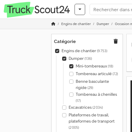
Engins de chantier
Dumper
Occasion 
Catégorie
Engins de chantier
(9 753)
Dumper
(136)
Mini-tombereaux
(18)
Tombereau articulé
(72)
Benne basculante
rigide
(29)
Tombereau à chenilles
(17)
Excavatrices
(2 034)
Plateformes de travail,
plateformes de transport
(2 005)