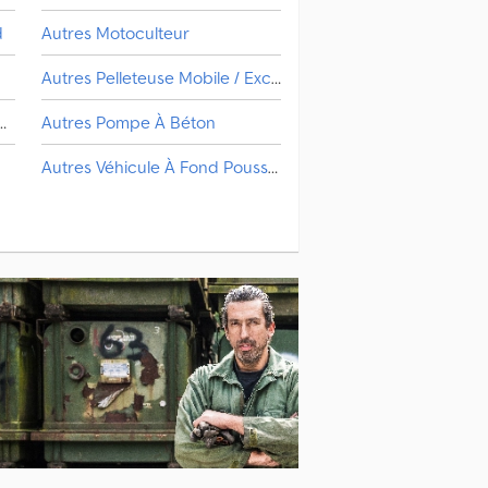
d
Autres Motoculteur
Autres Pelleteuse Mobile / Excavatrice Mobile
v.–Pelleteuse Sur Chenilles
Autres Pompe À Béton
Autres Véhicule À Fond Poussant
Autres Installation Concasseur / Criblage
Cisaille De Démolition
Marteau De Démolition
n
n