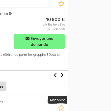
84 km
10 800 €
prix fixe hors TVA
(12 852 € brut)
Demander plus d'images
Envoyer une
demande
la référence parmi les grappins ! Détails :
es
Annonce
on