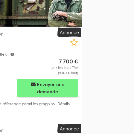
Annonce
on
84 km
7 700 €
prix fixe hors TVA
(9 163 € brut)
Demander plus d'images
Envoyer une
demande
a référence parmi les grappins ! Détails :
Annonce
on