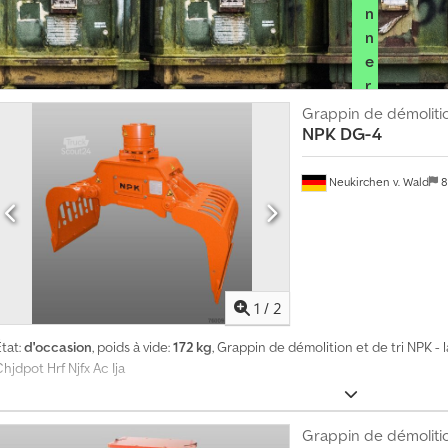
n
n
e
r
l
Grappin de démoliti
e
NPK
DG-4
p
a
Neukirchen v. Wald
8
c
k
r
e
v
1
/
2
e
tat:
d'occasion
, poids à vide:
172 kg
, Grappin de démolition et de tri NPK - l
n
hjdpot Hrf Njfx Ac Ija
d
e
u
Grappin de démoliti
r