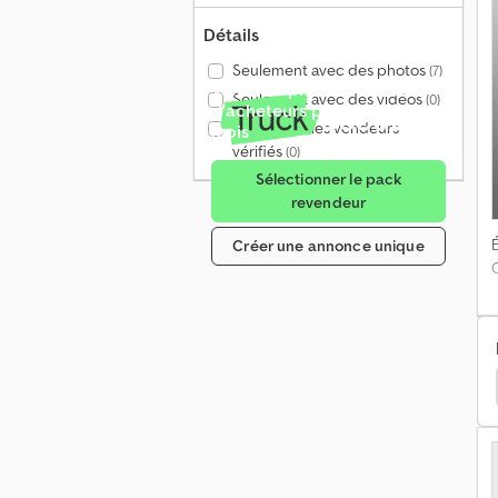
Détails
Seulement avec des photos
(7)
Vendre à plus de 4 millions
Seulement avec des vidéos
(0)
d'acheteurs potentiels par
Seulement les vendeurs
mois
vérifiés
(0)
Sélectionner le pack
revendeur
É
Créer une annonce unique