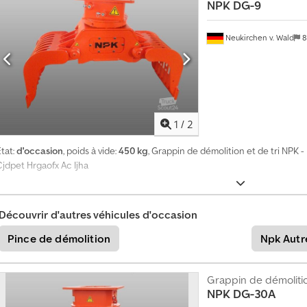
NPK
DG-9
C
Neukirchen v. Wald
8
r
é
e
r
u
1
/
2
n
e
tat:
d'occasion
, poids à vide:
450 kg
, Grappin de démolition et de tri NPK - 
a
Cjdpet Hrgaofx Ac Ijha
n
n
o
Découvrir d'autres véhicules d'occasion
n
Pince de démolition
Npk Autr
c
e
u
Grappin de démoliti
n
NPK
DG-30A