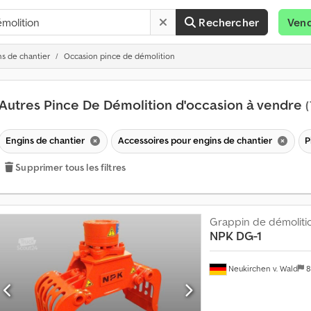
Rechercher
Ven
ns de chantier
Occasion pince de démolition
Autres Pince De Démolition d'occasion à vendre
(
Engins de chantier
Accessoires pour engins de chantier
P
Supprimer tous les filtres
Grappin de démoliti
NPK
DG-1
V
e
Neukirchen v. Wald
8
n
d
r