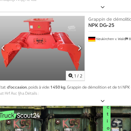
s
p
e
c
Grappin de démoliti
t
NPK
DG-25
s
p
Neukirchen v. Wald
8
a
r
m
o
i
s
1
/
2
S
é
tat:
d'occasion
, poids à vide:
1 450 kg
, Grappin de démolition et de tri NPK
l
st Hrf Asc Ijha Détails :
e
c
t
i
o