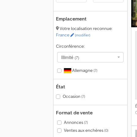
Emplacement
Votre localisation reconnue:
France
(modifier)
Circonférence:
Illimité
(7)
Allemagne
(7)
État
Occasion
(7)
É
Format de vente
C
Annonces
(7)
Ventes aux enchères
(0)