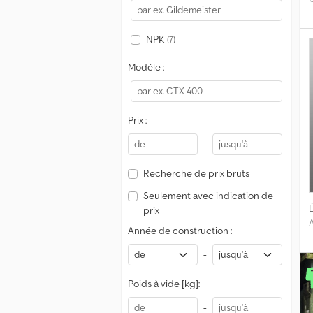
NPK
(7)
Modèle :
Prix :
-
Recherche de prix bruts
Seulement avec indication de
É
prix
A
Année de construction :
-
Poids à vide [kg]:
-