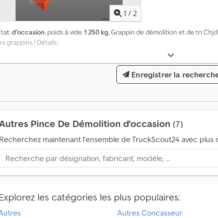
d
e
1
/
2
m
tat:
d'occasion
, poids à vide:
1 250 kg
, Grappin de démolition et de tri Chj
a
es grappins ! Détails :
n
d
e
s
Enregistrer la recherch
d
'
a
c
Autres Pince De Démolition d'occasion
(7)
h
a
Recherchez maintenant l’ensemble de TruckScout24 avec plus d
t
p
a
r
m
Explorez les catégories les plus populaires:
o
i
Autres
Autres Concasseur
s