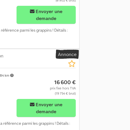
(6 902 € brut)
Demander plus d'images
Envoyer une
demande
 référence parmi les grappins ! Détails :
Annonce
on
84 km
16 600 €
prix fixe hors TVA
(19 754 € brut)
Demander plus d'images
Envoyer une
demande
la référence parmi les grappins ! Détails :