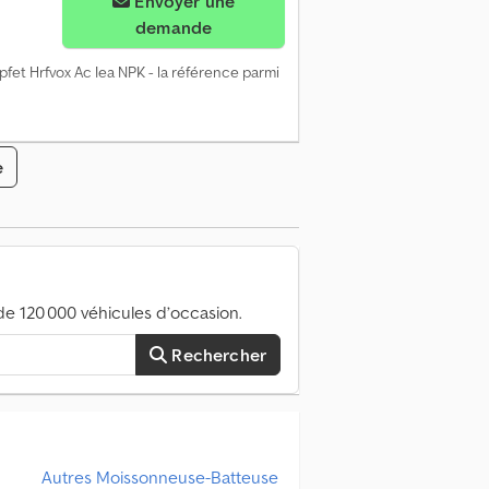
Envoyer une
demande
dpfet Hrfvox Ac Iea NPK - la référence parmi
e
e 120 000 véhicules d’occasion.
Rechercher
Autres Moissonneuse-Batteuse