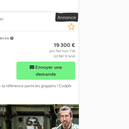
Annonce
on
84 km
19 300 €
prix fixe hors TVA
(22 967 € brut)
Demander plus d'images
Envoyer une
demande
 - la référence parmi les grappins ! Codpfx