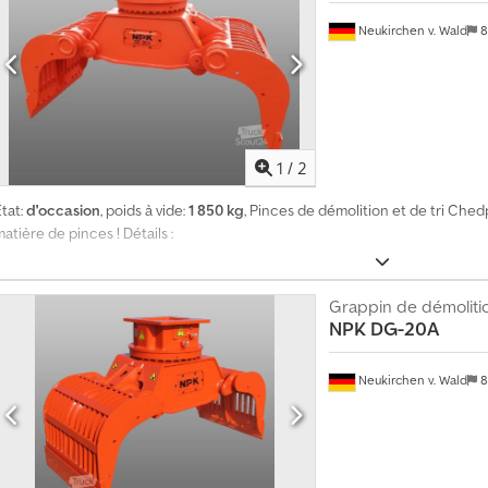
i
q
Neukirchen v. Wald
8
u
e
1
/
2
P
tat:
d'occasion
, poids à vide:
1 850 kg
, Pinces de démolition et de tri Chedp
l
atière de pinces ! Détails :
u
s
d
Grappin de démoliti
e
NPK
DG-20A
1
4
0
Neukirchen v. Wald
8
0
0
0