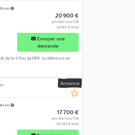
84 km
20 900 €
prix fixe hors TVA
(24 871 € brut)
Demander plus d'images
Envoyer une
demande
fx Aji Im H Eec Ija NPK : la référence en
Annonce
on
84 km
17 700 €
prix fixe hors TVA
(21 063 € brut)
Demander plus d'images