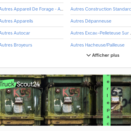
Autres Appareil De Forage - Autres
Autres Construction Standar
S
é
Autres Appareils
Autres Dépanneuse
l
e
Autres Autocar
Autres Exca
c
Autres Broyeurs
Autres Hacheuse/Pailleuse
t
i
Afficher plus
Autres Bétonnière
o
n
Autres Camion Grue
Autres Machine De Récolte
n
Autres Châssis
Autres Machines Constructio
e
r
Autres Cisaille De Démolition
Autres Marteau De Démolitio
l
e
p
a
c
k