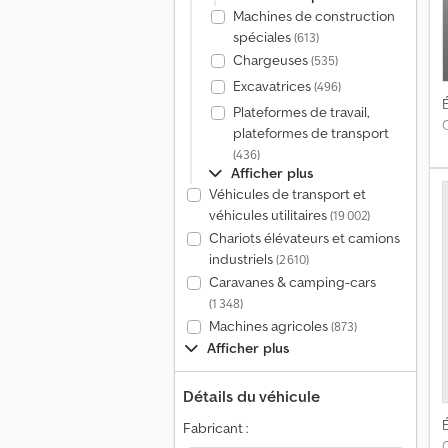
Machines de construction
spéciales
(613)
Chargeuses
(535)
Excavatrices
(496)
É
Plateformes de travail,
plateformes de transport
(436)
Afficher plus
Véhicules de transport et
véhicules utilitaires
(19 002)
Chariots élévateurs et camions
industriels
(2 610)
Caravanes & camping-cars
(1 348)
Machines agricoles
(873)
Afficher plus
Détails du véhicule
É
Fabricant :
C