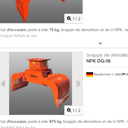
e
à
p
1
/
2
l
u
tat:
d'occasion
, poids à vide:
75 kg
, Grappin de démolition et de tri NPK - la
s
Chsdpst Hrfiefx Ac Ioa
d
e
4
m
Grappin de démoliti
i
NPK
DG-16
l
l
i
Neukirchen v. Wald
8
o
n
s
­
d
e
1
/
2
p
r
tat:
d'occasion
, poids à vide:
875 kg
, Grappin de démolition et de tri NPK - 
o
hsdpfxjt Hrfpj Ac Ioa