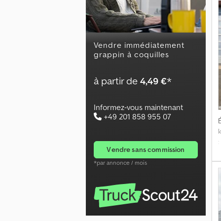
Vendre immédiatement
grappin à coquilles
à partir de
4,49 €
*
Informez-vous maintenant
+49 201 858 955 07
É
vendre sans commission
*par annonce / mois