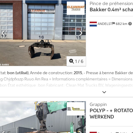
Pince de préhension
Bakker 0.4m³ scha
ANDELST
682 km
1
/
6
tat:
bon (utilisé)
, Année de construction:
2015
, - Presse à benne Bakker de 
kg Chjdpfxszp Ruuo Am Rea = Informations complémentaires = Dimensions (L x
: bon État esthétique : bon Fabricant : Clean Mat Trucks B.V., Wageningsest
Grappin
POLYP
- + ROTAT
WERKEND