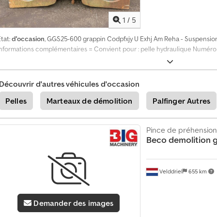
1
/
5
tat:
d'occasion
, GGS25-600 grappin Codpfxjy U Exhj Am Reha - Suspensio
Informations complémentaires = Convient pour : pelle hydraulique Numéro d
Découvrir d'autres véhicules d'occasion
Pelles
Marteaux de démolition
Palfinger Autres
Pince de préhension
Beco
demolition 
Velddriel
655 km
Demander des images