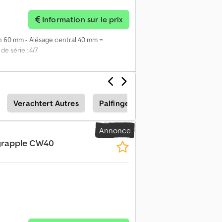
Information sur le prix
n 60 mm - Alésage central 40 mm =
e série : 4/7
Verachtert Autres
Palfinger Autres Nacelles
Annonce
grapple CW40