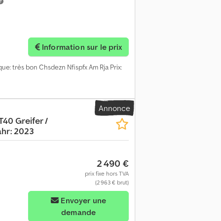
Information sur le prix
que: très bon Chsdezn Nfispfx Am Rja Prix:
Annonce
40 Greifer /
ahr: 2023
2 490 €
prix fixe hors TVA
(2 963 € brut)
Envoyer une
demande