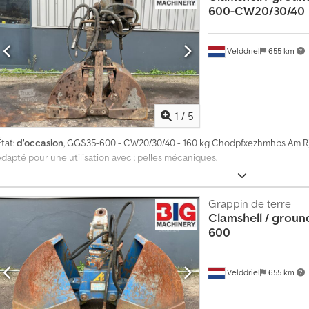
600-CW20/30/40
Velddriel
655 km
1
/
5
tat:
d'occasion
, GGS35-600 - CW20/30/40 - 160 kg Chodpfxezhmhbs Am Rj
Adapté pour une utilisation avec : pelles mécaniques.
Grappin de terre
Clamshell / grou
600
Velddriel
655 km