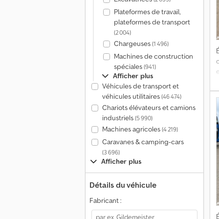
Plateformes de travail,
plateformes de transport
(2 004)
Chargeuses
(1 496)
É
Machines de construction
spéciales
(941)
Afficher plus
Véhicules de transport et
véhicules utilitaires
(46 474)
Chariots élévateurs et camions
industriels
(5 990)
Machines agricoles
(4 219)
Caravanes & camping-cars
(3 696)
Afficher plus
Détails du véhicule
Fabricant :
É