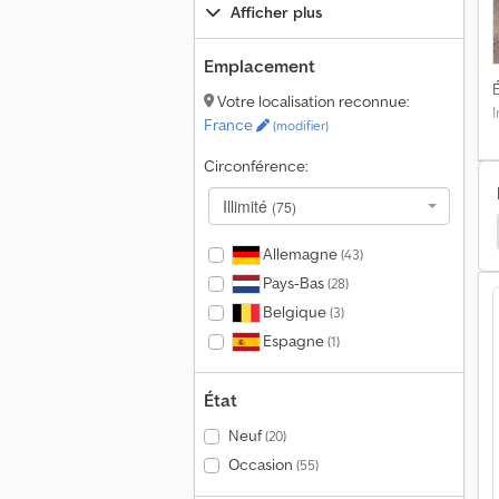
Afficher plus
Emplacement
É
Votre localisation reconnue:
France
(modifier)
Circonférence:
Illimité
(75)
Allemagne
(43)
Pays-Bas
(28)
Belgique
(3)
Espagne
(1)
État
Neuf
(20)
Occasion
(55)