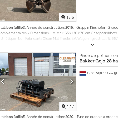
1
/
6
tat:
bon (utilisé)
, Année de construction:
2015
, - Grappin Kinshofer - 2 r
complémentaires = Dimensions (L x l x h) : 65 x 130 x 70 cm Chsdpozrxhbofx
esthétique : bon Fabricant : Clean Mat Trucks B.V., Wageningsestraat 17, 6
Pince de préhension
Bakker Gejo 28 ha
ANDELST
682 km
1
/
7
tat:
bon (utilisé)
, Année de construction:
2020
, - Type de grappin à croche