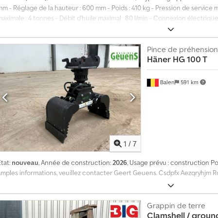
m - Réglage de la hauteur : 600 mm - Poids : 410 kg - Pression de service 
aximale : 4 tonnes - Débit d'huile maximal : 80 l/min - Connexion électrique
omologué jusqu'en février 2026 ! = Informations complémentaires = Dimension
technique : bon État visuel : bon Cedpszrv Raefx Am Roha Fabricant : Clean
6673DB ANDELST, NL
Pince de préhension
Häner
HG 100 T
Balen
591 km
1
/
7
tat:
nouveau
, Année de construction:
2026
, Usage prévu : construction Po
amples informations, veuillez contacter Geert Geuens. Csdpfx Aezqryhjm 
Grappin de terre
Clamshell / grou