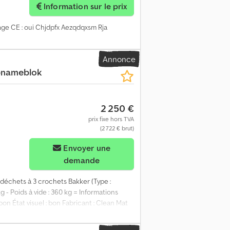
Information sur le prix
uage CE : oui Chjdpfx Aezqdqxsm Rja
Annonce
pnameblok
2 250 €
prix fixe hors TVA
(2 722 € brut)
Envoyer une
demande
es déchets à 3 crochets Bakker (Type :
- Poids à vide : 360 kg = Informations
bon État visuel : bon Fabricant : Clean Mat