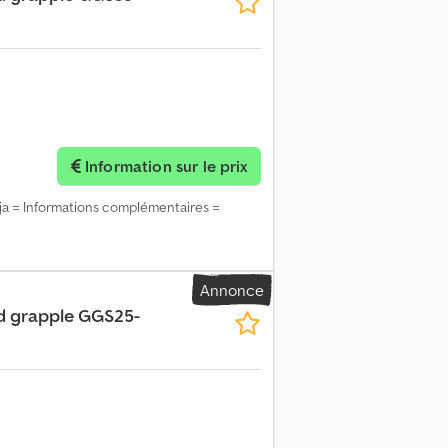
Information sur le prix
a = Informations complémentaires =
Annonce
nd grapple GGS25-