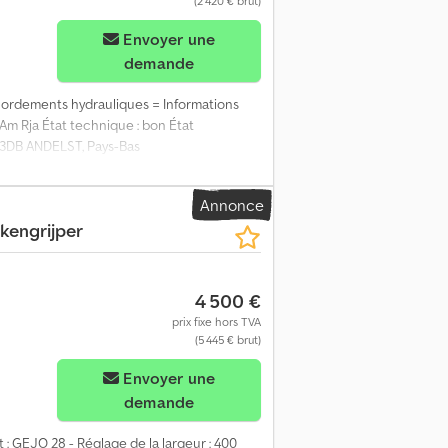
(2 420 € brut)
Envoyer une
demande
accordements hydrauliques = Informations
 Am Rja État technique : bon État
673DB ANDELST, Pays-Bas
Annonce
kengrijper
4 500 €
prix fixe hors TVA
(5 445 € brut)
Envoyer une
demande
t : GEJO 28 - Réglage de la largeur : 400