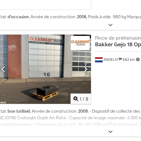
tat:
d'occasion
, Année de construction:
2006
, Poids à vide : 980 kg Marq
Pince de préhension
Bakker Gejo 18 O
ANDELST
682 km
1
/
8
tat:
bon (utilisé)
, Année de construction:
2009
, - Dispositif de collecte d
GEJO/18) Codozqbt Dopfx Am Roha - Capacité de levage maximale : 4 000 kg 
omplémentaires = Dimensions (L x l x H) : 25 x 65 x 130 cm État technique : 
Trucks B.V. Wageningsestraat 17 6673DB ANDELST, Pays-Bas