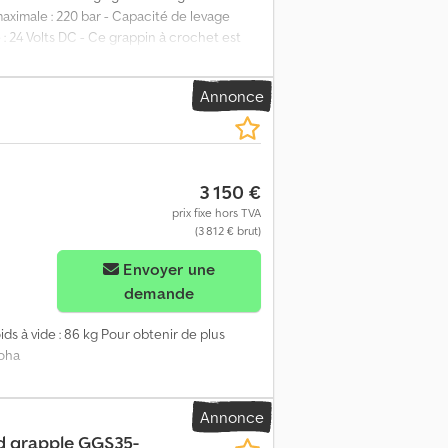
maximale : 220 bar - Capacité de levage
 : 24 Volts DC - Ce grappin à crochet est
s (L x l x H) : 53 x 65 x 120 cm État
 Mat Trucks B.V. Wageningsestraat 17
Annonce
3 150 €
prix fixe hors TVA
(3 812 € brut)
Envoyer une
demande
ids à vide : 86 kg Pour obtenir de plus
Roha
Annonce
nd grapple GGS35-