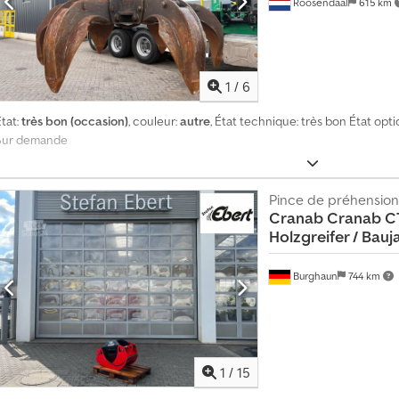
Roosendaal
615 km
1
/
6
tat:
très bon (occasion)
, couleur:
autre
, État technique: très bon État opti
Sur demande
Pince de préhension
Cranab
Cranab CT
Holzgreifer / Bauj
Burghaun
744 km
1
/
15