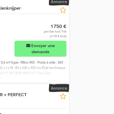
Annonce
lenknijper
1 750 €
prix fixe hors TVA
(2 118 € brut)
Envoyer une
demande
0,4 m³ (type : RBox-80) - Poids à vide : 340
 l x H) : 82 x 140 x 100 cm État technique
raat 17, 6673DB ANDELST, Pays-Bas.
Annonce
OR + PERFECT