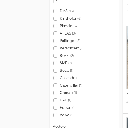
m
m
DMS
(16)
h
Kinshofer
(6)
Pladdet
(4)
ATLAS
(3)
Palfinger
(3)
Verachtert
(3)
Rozzi
(2)
SMP
(2)
Beco
(1)
Cascade
(1)
Caterpillar
(1)
Cranab
(1)
É
DAF
(1)
Ferrari
(1)
Volvo
(1)
Modèle :