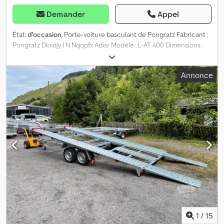
Demander
Appel
État:
d'occasion
, Porte-voiture basculant de Pongratz Fabricant :
Pongratz Dksdjy I N Nqopfx Adisr Modèle : L-AT 400 Dimensions :
env. 3500 x 1950 mm (L x l x H) PTAC : 1500 kg Poids à vide : env. 383
kg Charge utile : env. 1117 kg (les indications de charge utile
Annonce
peuvent varier selon l'équipement et la construction) Plateau de
chargement basculant offrant un angle de montée faible Rampes
de montée amovibles et réglables en continu, à insérer dans le
plateau de chargement Surface de stationnement en acier
perforé pour un arrimage facile et précis Butées de roue avant
réglables sur le plateau Support de treuil déplaçable Roue de
secours Feux de gabarit Châssis rigide galvanisé Prise 13 broches
Bavettes Mise en circulation : 30.08.2019 Contrôlé en atelier
Contrôle technique neuf sur demande Options et accessoires
possibles pour cette remorque : Antivol Sangles spéciales pour
porte-voitures pour un arrimage facile et sécurisé des véhicules
Immatriculation de votre nouvelle remorque auprès des autorités
compétentes
1
/
15