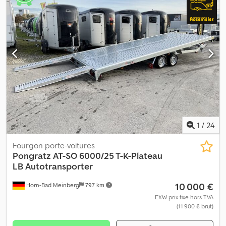
LM remorque XX BK01, 6J-X10, ET-4* Dsdpfswyvzdox Adiskr 1ère
main, contrôle technique valide jusqu'en juillet 2027
INFORMATIONS ACCESSOIRES SANS GARANTIE, sous réserve de
modifications, de vente intermédiaire et d’erreurs !
1
/
24
Fourgon porte-voitures
Pongratz
AT-SO 6000/25 T-K-Plateau
LB Autotransporter
10 000 €
Horn-Bad Meinberg
797 km
EXW prix fixe hors TVA
(11 900 € brut)