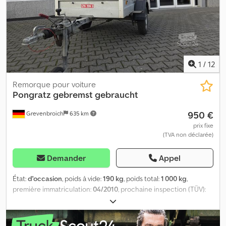
1
/
12
Remorque pour voiture
Pongratz
gebremst gebraucht
950 €
Grevenbroich
635 km
prix fixe
(TVA non déclarée)
Demander
Appel
État:
d'occasion
, poids à vide:
190 kg
, poids total:
1 000 kg
,
première immatriculation:
04/2010
, prochaine inspection (TÜV):
05/2026
, longueur de l'espace de chargement:
2 030 mm
, largeur
de l’espace de chargement:
1 100 mm
, hauteur de l'espace de
chargement:
300 mm
, Le marché de retrait en ligne pour votre