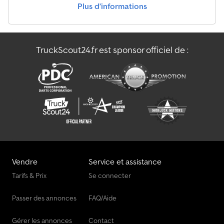
Plus d’informations
Pongratz Remorque À Voiture
Pongratz Remorques
TruckScout24.fr est sponsor officiel de :
Pongratz Rk Remorques
Pongratz Transport Auto
Vendre
Service et assistance
Tarifs & Prix
Se connecter
Passer des annonces
FAQ/Aide
Gérer les annonces
Contact