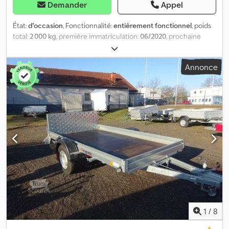
Demander
Appel
État:
d'occasion
, Fonctionnalité:
entièrement fonctionnel
, poids
total:
2 000 kg
, première immatriculation:
06/2020
, prochaine
inspection (TÜV):
06/2026
, Le marché en ligne où vous pouvez
acheter votre nouvelle ou votre ancienne remorque propose des
Annonce
marques de qualité. Plus de 850 nouvelles remorques en stock.
Plus de 130 remorques d'occasion en offre permanente. Plus de
150 transporteurs de véhicules – modèles courants avec de
nombreux accessoires en stock. Exemple sans engagement :
remorque d'occasion Pongratz LAT 400. Plateau de chargement
inclinable avec rails de guidage perforés et plancher
intermédiaire. Système d'arrimage – treuil à câble. Châssis adapté
à une vitesse de 100 km/h – veuillez tenir compte de l'âge des
pneus. Rampes d'accès montées avec des fixations sans jeu.
Dimensions de chargement intérieures : environ 400 x 202 cm.
Dimensions totales : environ 550 x 206 cm. Masse totale : 2000 kg,
charge utile : environ 1400 kg. Dsdpjyh U H Rjfx Adiekr Système
d'arrimage au sol. Première immatriculation, un seul propriétaire,
provenant de notre parc de location, tel quel. Contrôle
1
/
8
technique valide. Emplacement du véhicule : Rhénanie, près de