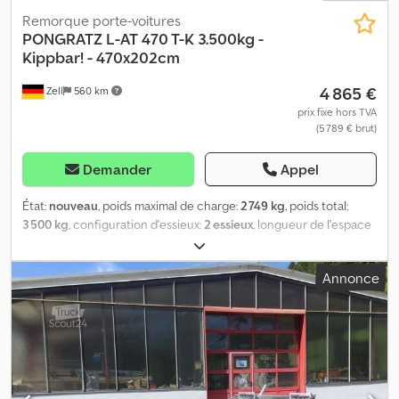
Remorque porte-voitures
PONGRATZ
L-AT 470 T-K 3.500kg -
Kippbar! - 470x202cm
4 865 €
Zell
560 km
prix fixe hors TVA
(5 789 € brut)
Demander
Appel
État:
nouveau
, poids maximal de charge:
2 749 kg
, poids total:
3 500 kg
, configuration d'essieux:
2 essieux
, longueur de l'espace
de chargement:
4 710 mm
, largeur de l’espace de chargement:
2 020 mm
, Pongratz/Saris Transporteur de véhicules L-AT 470 T-K
Annonce
basculant 3 500 kg ATTENTION PRIX PROMOTIONNEL -
QUANTITÉS LIMITÉES ! Poids total autorisé : 3 500 kg Dimensions
de la surface de chargement : 4,71 x 2,02 m (L x l) Dsdpex T R E Refx
Adiekr Transporteur de véhicules Pongratz 3 500 kg en version
basculante avec rampes d’accès, offrant ainsi un angle de
montée ultra plat. Supports pour montage ultérieur d’une roue
de secours et support de treuil inclus dans l’offre. Les voies de