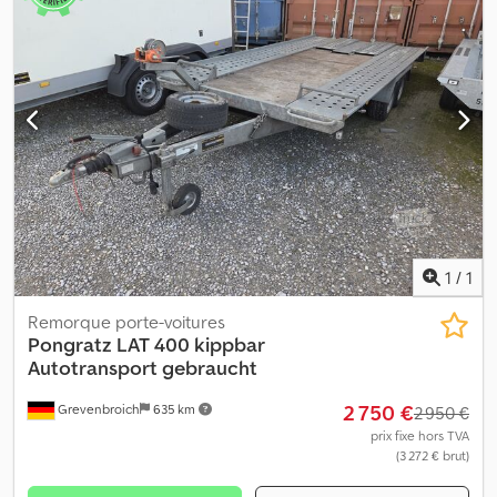
1
/
1
Remorque porte-voitures
Pongratz
LAT 400 kippbar
Autotransport gebraucht
2 750 €
Grevenbroich
635 km
2 950 €
prix fixe hors TVA
(3 272 € brut)