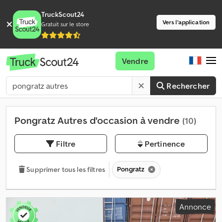
TruckScout24
Vers l'application
Gratuit sur le store
Vendre
Rechercher
Pongratz Autres d'occasion à vendre
(10)
Filtre
Pertinence
Pongratz
Supprimer tous les filtres
Annonce