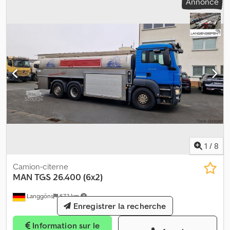
Annonce
1
/
8
Camion-citerne
MAN
TGS 26.400 (6x2)
Langgöns
672 km
Enregistrer la recherche
Information sur le