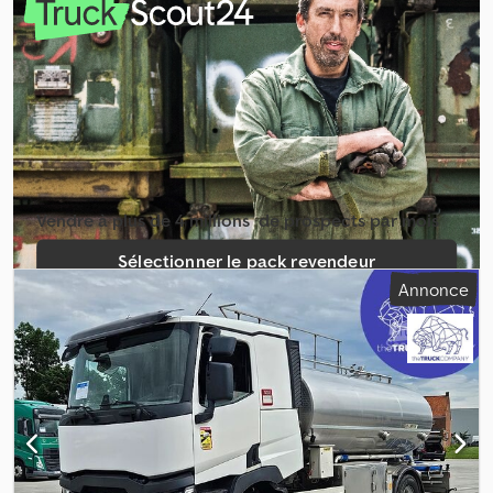
d'engrenage:
mécanique
, classe d'émission:
Euro 5
, suspension:
acier-air
, longueur totale:
8 600 mm
, largeur totale:
2 500 mm
,
hauteur totale:
3 400 mm
, Année de construction:
2010
,
Équipement:
attelage de remorque, régulation électrique des
vitres, rétroviseur électrique, verrouillage centralisé
, = Options
et équipements supplémentaires = Cedpfxozrbp Ue Abnoha -
Lecteur CD - Réservoir de carburant en aluminium - Courant
alternatif - Boîte à outils = Informations complémentaires =
Dimension des pneus : 315/80 R22.5 Freins : Freins à disque Essieu
avant : Directrice ; Profil du pneu gauche : 8 mm ; Profil du pneu
Vendre à plus de 4 millions ­ de prospects par mois
droit : 8 mm ; Suspension : À lames Essieu arrière 1 : Jumelés ; Profil
pneu gauche intérieur : 4 mm ; Profil pneu gauche extérieur : 4
Sélectionner le pack revendeur
mm ; Profil pneu droit intérieur : 4 mm ; Profil pneu droit extérieur :
Annonce
4 mm ; Suspension : Suspension pneumatique Essieu arrière 2 :
Créer une annonce unique
Essieu relevable ; Directrice ; Profil du pneu gauche : 9 mm ; Profil
du pneu droit : 9 mm ; Suspension : Suspension pneumatique
Poids à vide : 9 725 kg Charge utile : 16 275 kg PTAC : 26 000 kg
Dommages : aucun