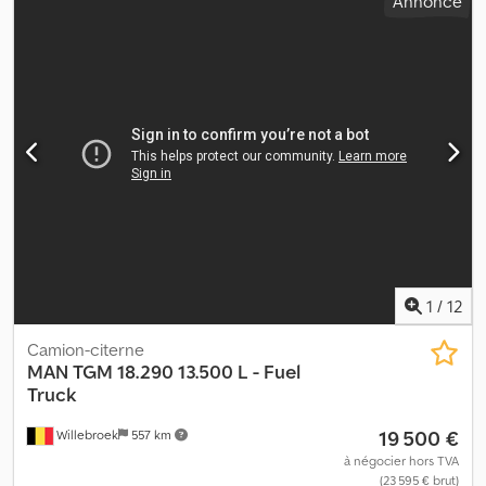
Annonce
1
/
12
Camion-citerne
MAN
TGM 18.290 13.500 L - Fuel
Truck
19 500 €
Willebroek
557 km
à négocier hors TVA
(23 595 € brut)