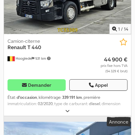
1
/
14
Camion-citerne
Renault
T 440
44 900 €
Hooglede
531 km
prix fixe hors TVA
(54 329 € brut)
Demander
Appel
État:
d'occasion
, kilométrage:
339 191 km
, première
immatriculation:
02/2020
, type de carburant:
diesel
, dimension
des pneus:
385/55 R22.5
, configuration d'essieux:
4x2
,
empattement:
4 250 mm
, carburant:
diesel
, freins:
retardeur
,
Annonce
couleur:
autre
, cabine conducteur:
cabine courte
, type
d'engrenage:
automatique
, classe d'émission:
Euro 6
, suspension: