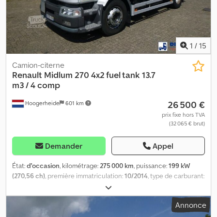
1
/
15
Camion-citerne
Renault
Midlum 270 4x2 fuel tank 13.7
m3 / 4 comp
26 500 €
Hoogerheide
601 km
prix fixe hors TVA
(32 065 € brut)
Demander
Appel
État:
d'occasion
, kilométrage:
275 000 km
, puissance:
199 kW
(270,56 ch)
, première immatriculation:
10/2014
, type de carburant:
diesel
, dimension des pneus:
305/70 R22.5
, configuration
d'essieux:
4x2
, empattement:
4 100 mm
, carburant:
diesel
,
Annonce
capacité du réservoir de carburant:
280 l
, couleur:
autre
, cabine
conducteur:
cabine courte
, type d'engrenage:
automatique
,