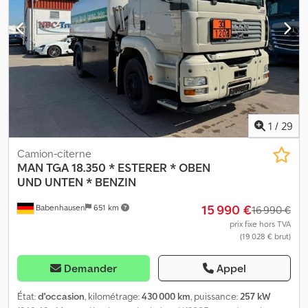
32 000 kg
, Équipement:
climatisation
,
1
/
29
Camion-citerne
MAN
TGA 18.350 * ESTERER * OBEN
UND UNTEN * BENZIN
15 990 €
Babenhausen
651 km
16 990 €
prix fixe hors TVA
(19 028 € brut)
Demander
Appel
État:
d'occasion
, kilométrage:
430 000 km
, puissance:
257 kW