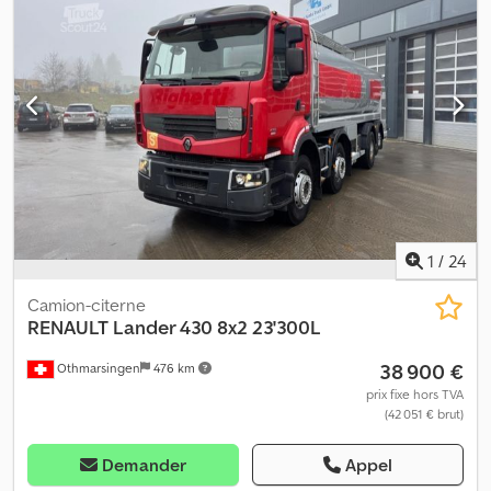
200 l Suspension : Pneumatique Chodjy U Th Dspfx Abnsa
1
/
24
Camion-citerne
RENAULT
Lander 430 8x2 23'300L
38 900 €
Othmarsingen
476 km
prix fixe hors TVA
(42 051 € brut)
Demander
Appel