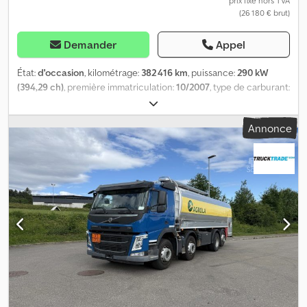
prix fixe hors TVA
(26 180 € brut)
Demander
Appel
État:
d'occasion
, kilométrage:
382 416 km
, puissance:
290 kW
(394,29 ch)
, première immatriculation:
10/2007
, type de carburant:
diesel
, poids à vide:
6 450 kg
, poids maximal de charge:
8 550 kg
,
dimension des pneus:
305 / 70 R 22.5/10mm
, configuration
Annonce
d'essieux:
4x2
, prochaine inspection (TÜV):
01/2025
, cabine
conducteur:
cabine courte
, type d'engrenage:
mécanique
,
classe d'émission:
Euro 4
, suspension:
acier-air
, nombre de sièges:
2
, largeur totale:
25 500 mm
, taille du pneu avant:
305 / 70 R
22.5/10mm
, poids en ordre de marche:
15 000 kg
, Équipement:
climatisation
,