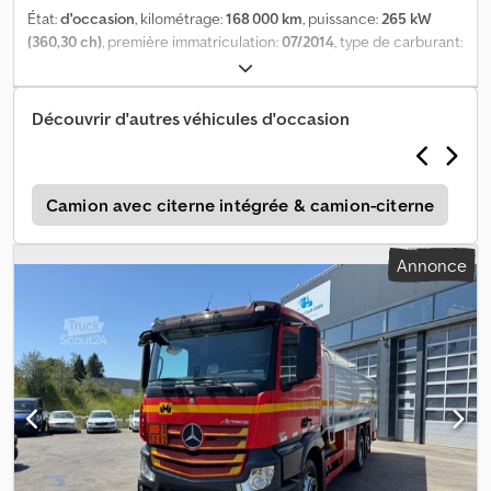
État:
d'occasion
, kilométrage:
168 000 km
, puissance:
265 kW
(360,30 ch)
, première immatriculation:
07/2014
, type de carburant:
diesel
, poids total:
18 000 kg
, freins:
retardeur
, type d'engrenage:
automatique
, classe d'émission:
Euro 5
, Équipement:
filtre à
particules
, - Ralentisseur - Climatisation - Suspension de la
Découvrir d'autres véhicules d'occasion
citerne à lait : Lames-pneumatique Chjdpfxezbpyhs Abnsa
o
Camion avec citerne intégrée & camion-citerne
R
Annonce