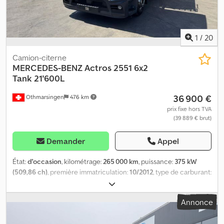
1
/
20
Camion-citerne
MERCEDES-BENZ
Actros 2551 6x2
Tank 21'600L
36 900 €
Othmarsingen
476 km
prix fixe hors TVA
(39 889 € brut)
Demander
Appel
État:
d'occasion
, kilométrage:
265 000 km
, puissance:
375 kW
(509,86 ch)
, première immatriculation:
10/2012
, type de carburant:
diesel
, poids total:
26 000 kg
, freins:
retardeur
, type d'engrenage:
automatique
, classe d'émission:
Euro 6
, Équipement:
filtre à
Annonce
particules
, - Retardeur - Climatisation - Essieu relevable et
directeur - Réservoir Schwingenschlögel, 2 compartiments - 21