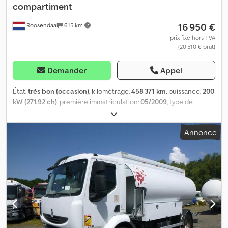
compartiment
16 950 €
Roosendaal
615 km
prix fixe hors TVA
(20 510 € brut)
Demander
Appel
État:
très bon (occasion)
, kilométrage:
458 371 km
, puissance:
200
kW (271,92 ch)
, première immatriculation:
05/2009
, type de
carburant:
diesel
, carburant:
diesel
, couleur:
blanc
, cabine
conducteur:
cabine courte
, type d'engrenage:
automatique
,
Annonce
classe d'émission:
Euro 4
, Année de construction:
2009
,
Équipement:
ABS, climatisation, régulation électrique des vitres,
rétroviseur électrique
, = Plus d'options et d'accessoires = -
Lecteur radio/cassette - Lecteur radio/CD - Limiteur de vitesse -
Ressort à lames - Suspension pneumatique - Visière Solaire =
Remarques = Cjdpfx Asymricebnjha XLRAE55GF0L353236 = Plus
d'informations = État technique: très bon État optique: très bon
Numéro d'immatriculation: 1WPM717