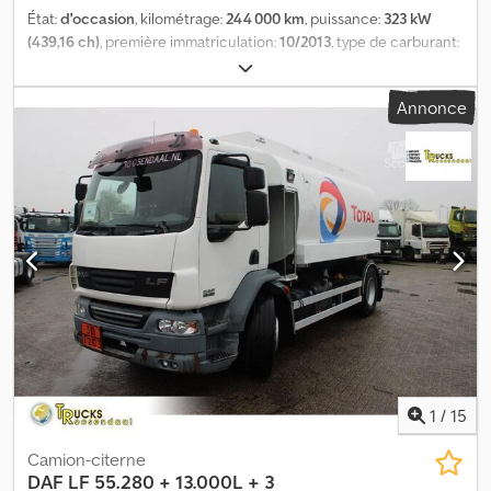
État:
d'occasion
, kilométrage:
244 000 km
, puissance:
323 kW
(439,16 ch)
, première immatriculation:
10/2013
, type de carburant:
diesel
, poids total:
32 000 kg
, freins:
retardeur
, type d'engrenage:
automatique
, classe d'émission:
Euro 5
, Équipement:
filtre à
Annonce
particules
, - Retarder - Climatisation - Citerne Schwarzmüller 23
300L, 2 compartiments - Attelage Suspension : lames-air Cedpfx
Asyakfijbneha
1
/
15
Camion-citerne
DAF
LF 55.280 + 13.000L + 3