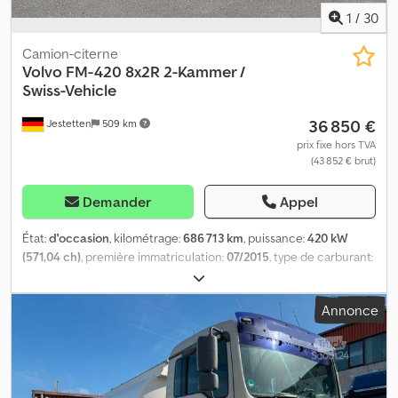
1
/
30
Camion-citerne
Volvo
FM-420 8x2R 2-Kammer /
Swiss-Vehicle
36 850 €
Jestetten
509 km
prix fixe hors TVA
(43 852 € brut)
Demander
Appel
État:
d'occasion
, kilométrage:
686 713 km
, puissance:
420 kW
(571,04 ch)
, première immatriculation:
07/2015
, type de carburant:
diesel
, poids à vide:
12 880 kg
, poids maximal de charge:
19 120 kg
,
dimension des pneus:
315 / 80 R 22.5 / 11mm
, configuration
Annonce
d'essieux:
8x2
, prochaine inspection (TÜV):
01/2026
, cabine
conducteur:
cabine courte
, type d'engrenage:
automatique
,
classe d'émission:
Euro 6
, suspension:
acier-air
, nombre de sièges:
2
, longueur totale:
-2 mm
, largeur totale:
25 500 mm
, taille du
pneu avant:
315 / 80 R 22.5 / 11mm
, poids en ordre de marche: