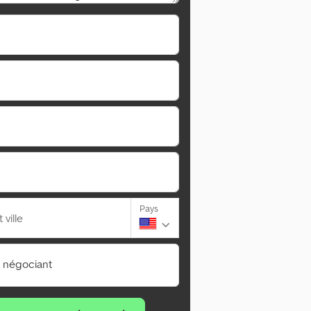
Pays
ville
n négociant