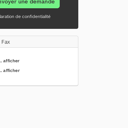
nvoyer une demande
aration de confidentialité
 Fax
.. afficher
. afficher