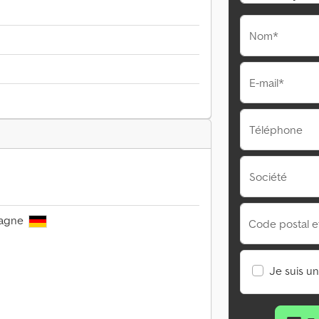
Nom*
E-mail*
Téléphone
Société
magne
Code postal et 
Je suis u