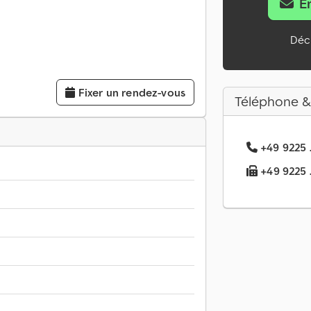
E
Décl
Fixer un rendez-vous
Téléphone &
+49 9225 .
+49 9225 ..