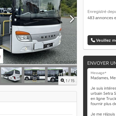
Enregistré depu
483 annonces e
Veuillez m
ENVOYER U
Message*
1
/
15