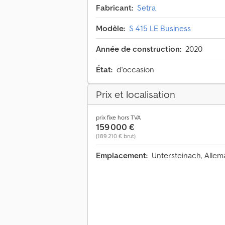
Fabricant:
Setra
Modèle:
S 415 LE Business
Année de construction:
2020
État:
d'occasion
Prix et localisation
prix fixe hors TVA
159 000 €
(189 210 € brut)
Emplacement:
Untersteinach, Alle