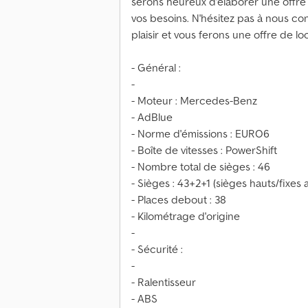
serons heureux d'élaborer une offre
vos besoins. N'hésitez pas à nous co
plaisir et vous ferons une offre de lo
- Général :
-
- Moteur : Mercedes-Benz
- AdBlue
- Norme d'émissions : EURO6
- Boîte de vitesses : PowerShift
- Nombre total de sièges : 46
- Sièges : 43+2+1 (sièges hauts/fixes
- Places debout : 38
- Kilométrage d'origine
-
- Sécurité :
-
- Ralentisseur
- ABS