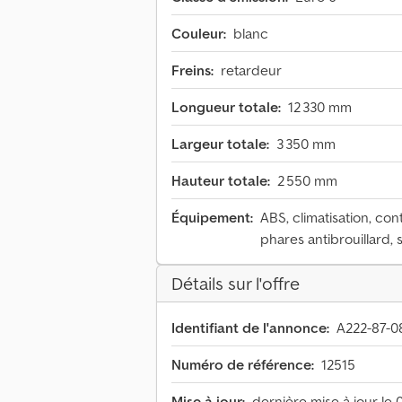
Couleur:
blanc
Freins:
retardeur
Longueur totale:
12 330 mm
Largeur totale:
3 350 mm
Hauteur totale:
2 550 mm
Équipement:
ABS, climatisation, cont
phares antibrouillard,
Détails sur l'offre
Identifiant de l'annonce:
A222-87-0
Numéro de référence:
12515
Mise à jour:
dernière mise à jour le 