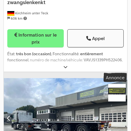
zwangslenkenkt
Kirchheim unter Teck
606 km
Information sur le
Appel
prix
État:
très bon (occasion)
, Fonctionnalité:
entièrement
fonctionnel
, numéro de machine/véhicule:
VAVJS1339PH522406
,
poids à vide:
8 520 kg
, poids maximal de charge:
30 480 kg
, poids
total:
39 000 kg
, première immatriculation:
01/2024
, longueur de
Annonce
l'espace de chargement:
13 500 mm
, suspension:
air
, dimension
des pneus:
385/55 R22.5
, couleur:
jaune
, Année de construction:
2024
, Équipement:
ABS
, LOCALISATION : 73230 Kirchheim unter
Teck - REMORQUE PLATEAU PORTE-MATÉRIAUX 3 ESSIEUX RH230
À DIRECTION FORCÉE N° d’identification véhicule :
VAVJS1339PH522406 Kilométrage : 7 700 km - Poids total autorisé
(technique) : 39 t charge par essieux (technique) : 27 t charge sur
sellette (technique) : 12 t DIMENSIONS Longueur intérieure env. 13
500 mm Largeur intérieure env. 2 480 mm Crjdpfx Afoxq S H Iovef