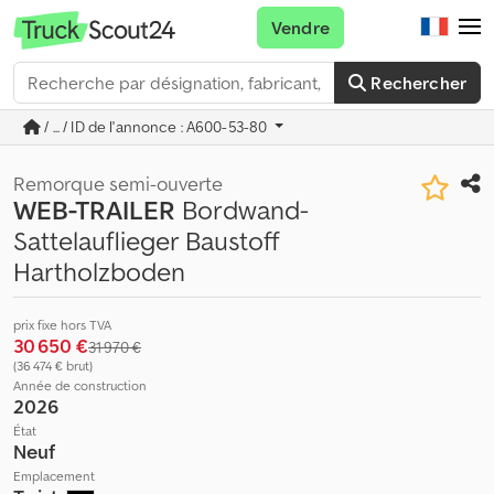
Vendre
Rechercher
/ ... / ID de l'annonce : A600-53-80
Remorque semi-ouverte
WEB-TRAILER
Bordwand-
Sattelauflieger Baustoff
Hartholzboden
prix fixe hors TVA
30 650 €
31 970 €
(36 474 € brut)
Année de construction
2026
État
Neuf
Emplacement