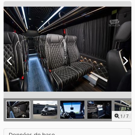
1
/
7
Données de base