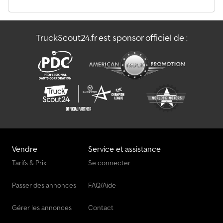
vous téléphonique ! Reprise et transfert du véhicule sur
demande. Visitez notre page Facebook.
TruckScout24.fr est sponsor officiel de :
Vendre
Service et assistance
Tarifs & Prix
Se connecter
Passer des annonces
FAQ/Aide
Gérer les annonces
Contact