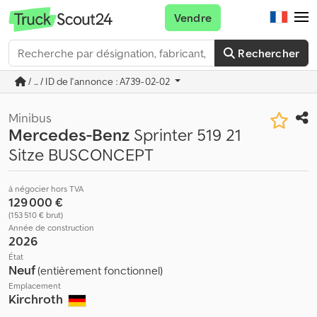
Vendre
Rechercher
/ ... / ID de l'annonce : A739-02-02
Minibus
Mercedes-Benz
Sprinter 519 21
Sitze BUSCONCEPT
à négocier hors TVA
129 000 €
(153 510 € brut)
Année de construction
2026
État
Neuf
(entièrement fonctionnel)
Emplacement
Kirchroth