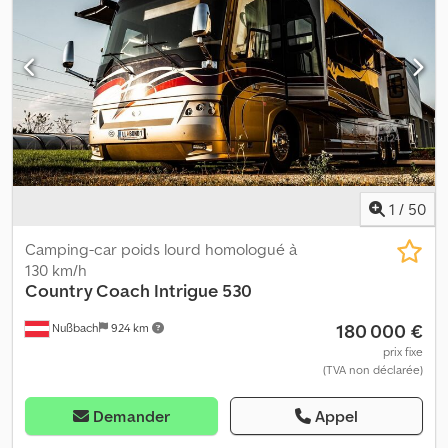
1
/
50
Camping-car poids lourd homologué à
130 km/h
Country Coach
Intrigue 530
180 000 €
Nußbach
924 km
prix fixe
(TVA non déclarée)
Demander
Appel