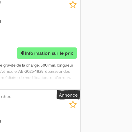
U
Information sur le prix
de gravité de la charge:
500 mm
, longueur
/véhicule:
AB-2025-1828
, épaisseur des
ermédiaire, de modifications et d’erreurs
 1530 mm (M-M)). Dcsdpfjw S Rixsx Abbek
Annonce
urches