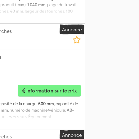
 produit (max.):
1 040 mm
, plage de travail:
rches:
40 mm
, largeur des fourches:
100
s erreurs. Accessoire dans son état actuel
Absy Hai Ejbjck
Annonce
urches
Information sur le prix
gravité de la charge:
600 mm
, capacité de
0 mm
, numéro de machine/véhicule:
AB-
tuelles erreurs. Équipement
térieur à l’intérieur)). Dcedpfx Abozi H
Annonce
urches