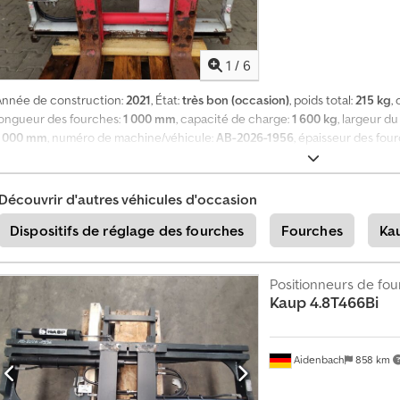
1
/
6
Année de construction:
2021
, État:
très bon (occasion)
, poids total:
215 kg
,
longueur des fourches:
1 000 mm
, capacité de charge:
1 600 kg
, largeur du
1 000 mm
, numéro de machine/véhicule:
AB-2026-1956
, épaisseur des fou
mm
, Sous réserve de vente intermédiaire, de modifications et d'éventuelle
ACTUEL (fourches comme neuves ; plage d’ouverture de 380 à 1000 mm (axe
Découvrir d'autres véhicules d'occasion
Dispositifs de réglage des fourches
Fourches
Ka
Positionneurs de fo
Kaup
4.8T466Bi
Aidenbach
858 km