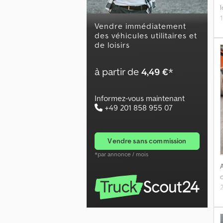
Vendre immédiatement
des véhicules utilitaires et
de loisirs
à partir de
4,49 €
*
Informez-vous maintenant
+49 201 858 955 07
vendre sans commission
*par annonce / mois
s