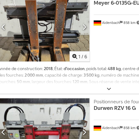
Meyer
6-0135G-E
Aidenbach
858 km
1
/
6
Année de construction:
2018
, État:
d'occasion
, poids total:
488 kg
, centre 
des fourches:
2 000 mm
, capacité de charge:
3 500 kg
, numéro de machine
fourches:
50 mm
, largeur des fourches:
120 mm
, Sous réserve de vente int
éventuelles. L'accessoire est vendu en l'état (largeur d’ouverture de 340 à
Positionneurs de fo
Durwen
RZV 16 G
Aidenbach
858 km