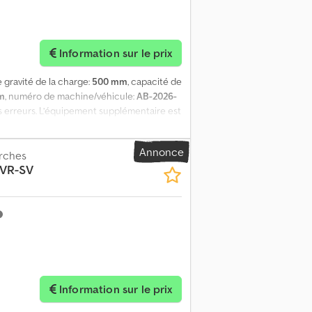
Information sur le prix
e gravité de la charge:
500 mm
, capacité de
m
, numéro de machine/véhicule:
AB-2026-
es erreurs. L’équipement supplémentaire est
jdpfx Aozp Tc Uebbjck
Annonce
urches
VR-SV
Information sur le prix