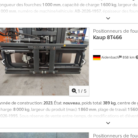
longueur des fourches:
1 000 mm
, capacité de charge:
1 600 kg
, largeur du
1 000 mm
, numéro de machine/véhicule:
AB-2026-1957
, épaisseur des fou
mm
, Sous réserve de vente intermédiaire, de modifications et d’éventuelle
(plage d’ouverture de 380 à 1000 mm (mesuré de centre à centre)). Dsdpfx 
Positionneurs de fo
Kaup
8T466
Aidenbach
858 km
1
/
5
Année de construction:
2023
, État:
nouveau
, poids total:
389 kg
, centre de 
charge:
8 000 kg
, largeur du produit (max.):
1 860 mm
, plage de travail:
1 56
2026-1995
, Sous réserve de vente entre-temps, de modifications et d’éven
upplémentaire en état actuel (plage d’ouverture : de 300 à 1 560 mm (de l’ex
Iwebok
Positionneurs de fo