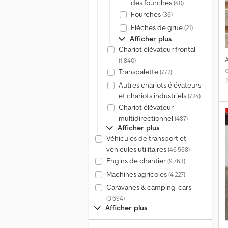
des fourches
(40)
Fourches
(36)
Flèches de grue
(21)
Afficher plus
Chariot élévateur frontal
(1 840)
Transpalette
(772)
Autres chariots élévateurs
v
et chariots industriels
(724)
Chariot élévateur
multidirectionnel
(487)
Afficher plus
Véhicules de transport et
véhicules utilitaires
(46 568)
Engins de chantier
(9 763)
Machines agricoles
(4 227)
Caravanes & camping-cars
(3 694)
Afficher plus