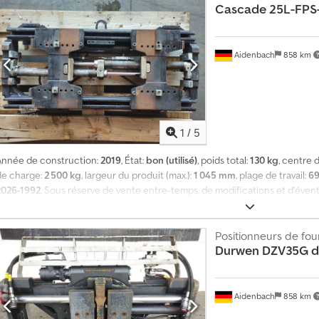
Cascade
25L-FPS
Aidenbach
858 km
1
/
5
Année de construction:
2019
, État:
bon (utilisé)
, poids total:
130 kg
, centre 
de charge:
2 500 kg
, largeur du produit (max.):
1 045 mm
, plage de travail:
6
2026-1992
, Sous réserve de vente entre-temps, de modifications et d’éven
supplémentaire vendu dans l’état où il se trouve (plage d’ouverture de 6
Positionneurs de fo
Durwen
DZV35G dr
Aidenbach
858 km