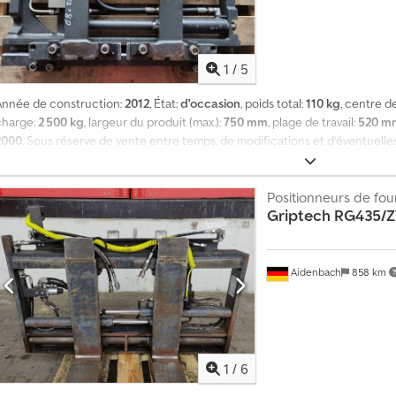
1
/
5
Année de construction:
2012
, État:
d'occasion
, poids total:
110 kg
, centre d
charge:
2 500 kg
, largeur du produit (max.):
750 mm
, plage de travail:
520 m
2000
, Sous réserve de vente entre temps, de modifications et d’éventuell
endu dans l’état où il se trouve (largeur d’ouverture : de 250 à 520 mm). D
Positionneurs de fo
Griptech
RG435/Z
Aidenbach
858 km
1
/
6