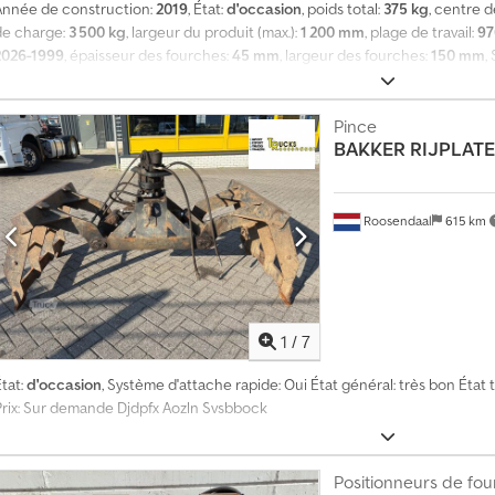
Année de construction:
2019
, État:
d'occasion
, poids total:
375 kg
, centre d
de charge:
3 500 kg
, largeur du produit (max.):
1 200 mm
, plage de travail:
9
2026-1999
, épaisseur des fourches:
45 mm
, largeur des fourches:
150 mm
,
odifications et d’éventuelles erreurs. L’équipement supplémentaire est ven
de 220 à 970 mm). Dcodpozp Tc Ijfx Abbok
Pince
BAKKER
RIJPLAT
Roosendaal
615 km
1
/
7
tat:
d'occasion
, Système d'attache rapide: Oui État général: très bon État
Prix: Sur demande Djdpfx Aozln Svsbbock
Positionneurs de fo