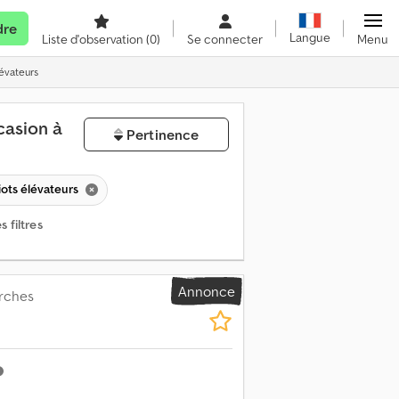
dre
Langue
Liste d'observation
(0)
Se connecter
Menu
lévateurs
casion à
Pertinence
iots élévateurs
 filtres
Annonce
urches