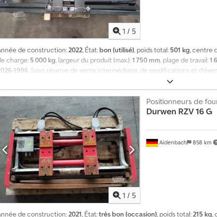
1
/
5
Année de construction:
2022
, État:
bon (utilisé)
, poids total:
501 kg
, centre 
de charge:
5 000 kg
, largeur du produit (max.):
1 750 mm
, plage de travail:
1 
2026-1996
, Sous réserve de vente intermédiaire, de modifications et d’éve
supplémentaire est vendu dans son état actuel (largeur d’ouverture : de 25
Positionneurs de fo
Durwen
RZV 16 G
Aidenbach
858 km
1
/
5
Année de construction:
2021
, État:
très bon (occasion)
, poids total:
215 kg
,