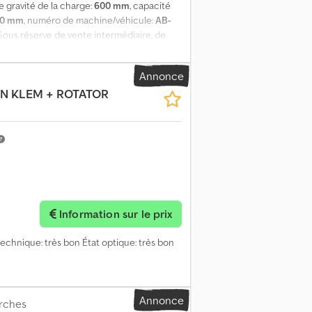
e gravité de la charge:
600 mm
, capacité
70 mm
, numéro de machine/véhicule:
AB-
 Sous réserve de vente intermédiaire, de
du dans l’état où il se trouve (ouverture :
Annonce
EN KLEM + ROTATOR
Information sur le prix
 technique: très bon État optique: très bon
Annonce
urches