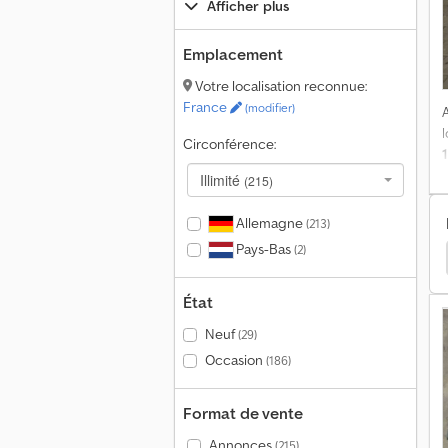
Afficher plus
Emplacement
Votre localisation reconnue:
France
(modifier)
Circonférence:
Illimité
(215)
Allemagne
(213)
Pays-Bas
(2)
age - Autres
Autres Appareil De Forage - Horizontal
État
Neuf
(29)
Occasion
(186)
Format de vente
Annonces
(215)