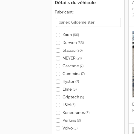
Détails du véhicule
Fabricant :
m
Kaup
(60)
Durwen
(33)
Stabau
(30)
MEYER
(21)
Cascade
(7)
Cummins
(7)
Hyster
(7)
Elme
(5)
Griptech
(5)
É
L&M
(5)
Konecranes
(3)
Perkins
(3)
Volvo
(3)