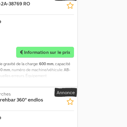
-2A-38769 RO
Information sur le prix
de gravité de la charge:
600 mm
, capacité
90 mm
, numéro de machine/véhicule:
AB-
tuelles erreurs. Équipement
5 mm à 690 mm). Dcedpfjzhy Uzox Abbok
Annonce
urches
ehbar 360° endlos