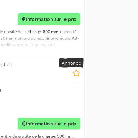
Information sur le prix
de gravité de la charge:
600 mm
, capacité
650 mm
, numéro de machine/véhicule:
AB-
ntuelles erreurs. L’équipement
0 à 1 650 mm). Dodpezlltqefx Abbjck
Annonce
urches
Information sur le prix
 centre de gravité de la charge:
500 mm
,