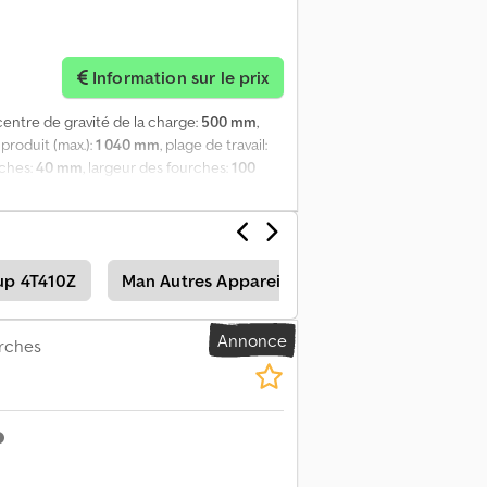
Information sur le prix
 centre de gravité de la charge:
500 mm
,
 produit (max.):
1 040 mm
, plage de travail:
rches:
40 mm
, largeur des fourches:
100
s erreurs. Accessoire vendu dans l'état
-axe)). Dcsdpfxoy Haixj Abbjk
up 4T410Z
Man Autres Appareils
Autres Appareils
Annonce
urches