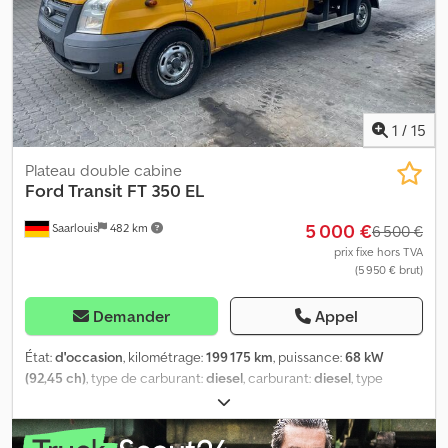
1
/
15
Plateau double cabine
Ford
Transit FT 350 EL
5 000 €
Saarlouis
482 km
6 500 €
prix fixe hors TVA
(5 950 € brut)
Demander
Appel
État:
d'occasion
, kilométrage:
199 175 km
, puissance:
68 kW
(92,45 ch)
, type de carburant:
diesel
, carburant:
diesel
, type
d'engrenage:
mécanique
, classe d'émission:
Euro 5
, volume de
l'espace de chargement:
2 m³
, longueur de l'espace de
chargement:
2 080 mm
, largeur de l’espace de chargement:
2 100