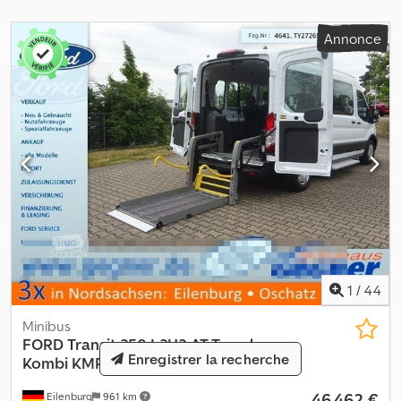
Poids à vide : 2 030 kg Équipement/montage : • Carrosserie de
transport de verre HEGLA, type S 28,5/24 • Capacité de charge du
Annonce
support latéral de verre : 350 kg • Aménagement intérieur :
supports à verre à droite et à gauche - Controle technique : neuf
- Véhicule allemand - Carnet d'entretien à jour Sous réserve
d’erreurs ou de vente préalable !
1
/
44
Minibus
FORD
Transit 350 L3H2 AT Trend
Enregistrer la recherche
Kombi KMP Lift Stndhz
46 462 €
Eilenburg
961 km