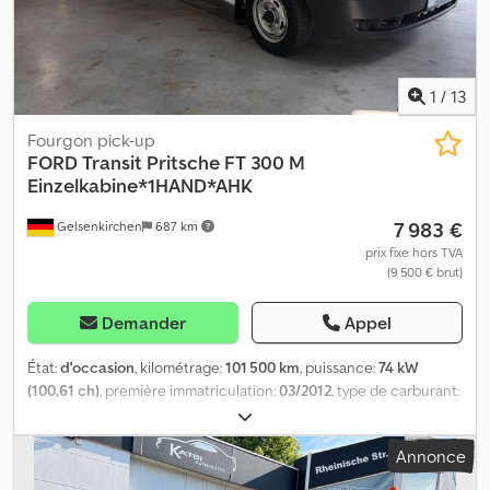
1
/
13
Fourgon pick-up
FORD
Transit Pritsche FT 300 M
Einzelkabine*1HAND*AHK
7 983 €
Gelsenkirchen
687 km
prix fixe hors TVA
(9 500 € brut)
Demander
Appel
État:
d'occasion
, kilométrage:
101 500 km
, puissance:
74 kW
(100,61 ch)
, première immatriculation:
03/2012
, type de carburant:
diesel
, poids total:
3 025 kg
, couleur:
blanc
, type d'engrenage:
mécanique
, classe d'émission:
Euro 5
, nombre de sièges:
3
,
Annonce
longueur totale:
5 704 mm
, largeur totale:
1 998 mm
, hauteur
totale:
1 948 mm
, Année de construction:
2012
, Équipement:
ABS,