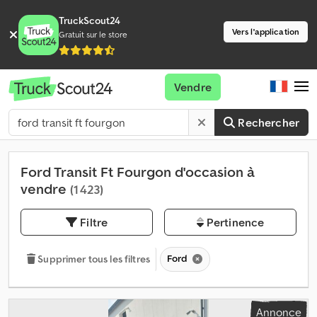
TruckScout24
Vers l'application
Gratuit sur le store
Vendre
Rechercher
Ford Transit Ft Fourgon d'occasion à
vendre
(1 423)
Filtre
Pertinence
Ford
Supprimer tous les filtres
Annonce