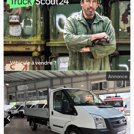
mm
, hauteur de l'espace de chargement:
400 mm
, Année de
construction:
2014
, Cabine: double Dkjdoyc U Nwjpfx Ab Ter
Véhicule à vendre ?
Créer une annonce
Annonce