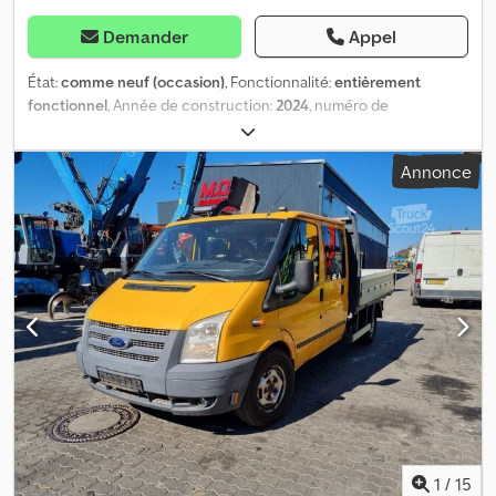
Demander
Appel
État:
comme neuf (occasion)
, Fonctionnalité:
entièrement
fonctionnel
, Année de construction:
2024
, numéro de
machine/véhicule:
Vasp
, Van aménagé par westfalia sur chassis
Ford Transit TOUT OPTION Dkedpfxozrgfzs Ab Ter
Annonce
1
/
15