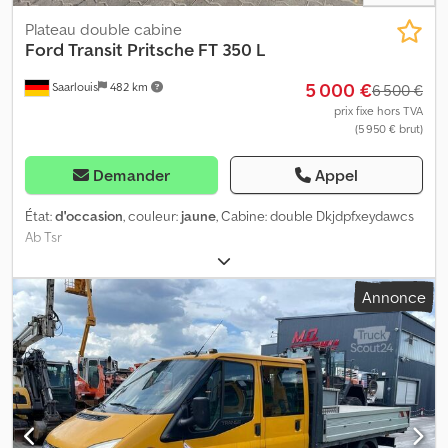
Plateau double cabine
Ford
Transit Pritsche FT 350 L
5 000 €
Saarlouis
482 km
6 500 €
prix fixe hors TVA
(5 950 € brut)
Demander
Appel
État:
d'occasion
, couleur:
jaune
, Cabine: double Dkjdpfxeydawcs
Ab Tsr
Annonce