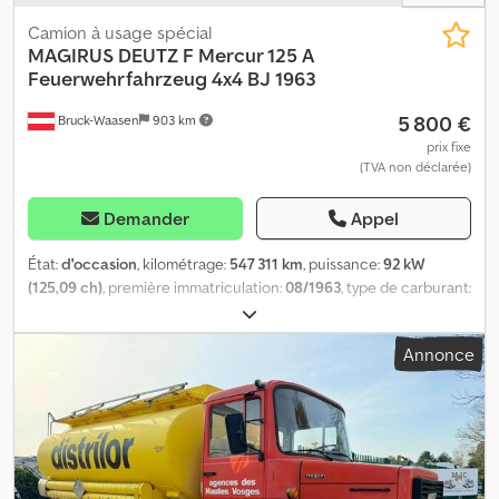
Camion à usage spécial
MAGIRUS DEUTZ
F Mercur 125 A
Feuerwehrfahrzeug 4x4 BJ 1963
5 800 €
Bruck-Waasen
903 km
prix fixe
(TVA non déclarée)
Demander
Appel
État:
d'occasion
, kilométrage:
547 311 km
, puissance:
92 kW
(125,09 ch)
, première immatriculation:
08/1963
, type de carburant:
diesel
, configuration d'essieux:
2 essieux
, couleur:
rouge
, type
d'engrenage:
mécanique
, Magirus Deutz F Mercur 125 A, véhicule
Annonce
de pompiers 4x4, année de fabrication 1963 Tout en un coup
d'œil : · Première immatriculation : 28.08.1963 · Moteur : 125 ch / 92
kW · Kilométrage : 547 311 km · Empattement : 3 mm · Couleur :
rouge · Boîte de vitesses : manuelle · Pneus : 1er essieu : 8,25-20 2e
essieu : 8,25-20 · Remarque : disponible immédiatement
Équipement spécial : · Magirus Deutz F Mercur 125 A 4x4, camion
de pompiers · TVA non déductible, régime de la marge