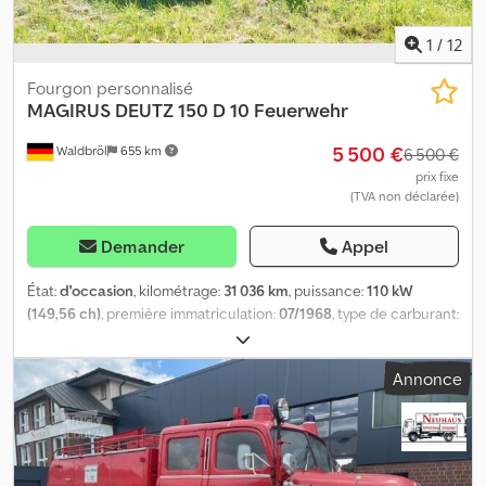
1
/
12
Fourgon personnalisé
MAGIRUS DEUTZ
150 D 10 Feuerwehr
5 500 €
Waldbröl
655 km
6 500 €
prix fixe
(TVA non déclarée)
Demander
Appel
État:
d'occasion
, kilométrage:
31 036 km
, puissance:
110 kW
(149,56 ch)
, première immatriculation:
07/1968
, type de carburant:
diesel
, poids total:
7 490 kg
, type d'engrenage:
mécanique
,
nombre de sièges:
6
, longueur totale:
6 700 mm
, largeur totale:
Annonce
2 450 mm
, hauteur totale:
2 720 mm
, Boîte de vitesses spéciale ZF
fabriquée pour les véhicules de pompiers (synchronisée) Aucun
double débrayage nécessaire lors du passage des vitesses Sur
commande du client Cjdpexpl T Esfx Aaysha