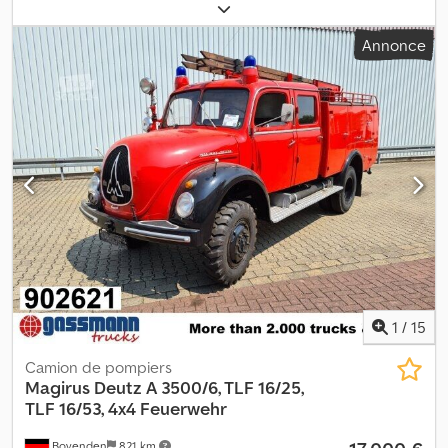
carburant:
diesel
, poids total:
9 800 kg
, configuration d'essieux:
2
essieux
, couleur:
rouge
, type d'engrenage:
mécanique
, Tél. :
Annonce
appeler (Contact · Téléphone · Portable · WhatsApp) * Magirus
Deutz 160 M9 FAL 4x4 * Camion de pompiers * Numéro
d’identification du véhicule (FIN) : 4900111747 Chodpfskq Aiuex
Aayoa * Type de moteur : 6271379 * Puissance : 118 kW * 6
cylindres, 4 temps * Cylindrée : 6068 cm³ * Poids à vide : 6480 kg *
Poids total autorisé en charge (PTAC) : 9800 kg * Empattement :
3200 mm * Longueur du véhicule : 6550 mm * Hauteur du
véhicule : 3000 mm * Largeur du véhicule : 2440 mm * Pneus : 315 /
70 R 22,5 * Équipement complet disponible ! * Chaînes à neige
incluses ! * Régime de franchise en matière de TVA * Toutes les
informations sont fournies sans garantie
1
/
15
Camion de pompiers
Magirus Deutz
A 3500/6, TLF 16/25,
TLF 16/53, 4x4 Feuerwehr
Bovenden
821 km