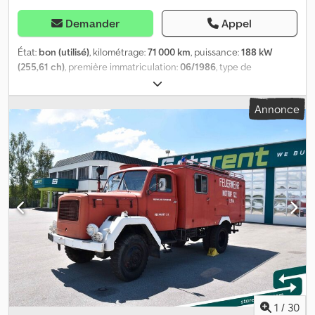
Demander
Appel
État:
bon (utilisé)
, kilométrage:
71 000 km
, puissance:
188 kW
(255,61 ch)
, première immatriculation:
06/1986
, type de
carburant:
diesel
, poids à vide:
13 295 kg
, poids total:
14 000 kg
,
carburant:
diesel
, type d'engrenage:
mécanique
, heures de
Annonce
fonctionnement:
1 225 h
, Camion-échelle Magirus DLK 23/12,
année de fabrication : 1986, sans nacelle ! Heures de
fonctionnement : 1 225, dernière révision effectuée à 1 197 heures
de fonctionnement (il y a 28 heures) Chodpfx Aasx Eda Asyja
Poids total : 14 t, Poids à vide : 13 295 t, Siège à suspension, Blocage
du différentiel, Chaînes à neige, Direction assistée, ABS,
homologation allemande Kilométrage selon le compteur Le
véhicule est de préférence vendu à des professionnels ou à
l’export, vente aux particuliers sous réserve. Vente sans garantie.
Les informations ci-dessus sont données à titre indicatif et sont
susceptibles de modifications. Erreurs, modifications et vente
intermédiaire réservées ! Téléphone : 08026/2188
1
/
30