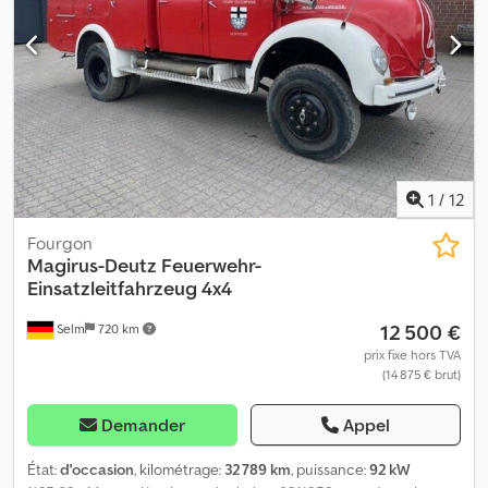
1
/
12
Fourgon
Magirus-Deutz
Feuerwehr-
Einsatzleitfahrzeug 4x4
12 500 €
Selm
720 km
prix fixe hors TVA
(14 875 € brut)
Demander
Appel
État:
d'occasion
, kilométrage:
32 789 km
, puissance:
92 kW