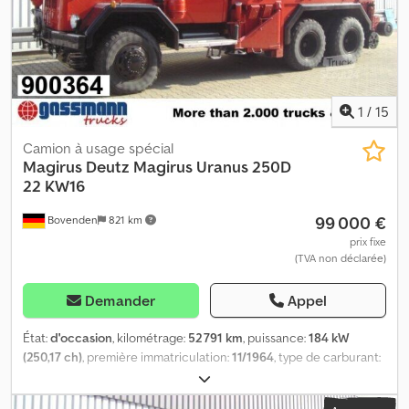
1
/
15
Camion à usage spécial
Magirus Deutz
Magirus Uranus 250D
22 KW16
99 000 €
Bovenden
821 km
prix fixe
(TVA non déclarée)
Demander
Appel
État:
d'occasion
, kilométrage:
52 791 km
, puissance:
184 kW
(250,17 ch)
, première immatriculation:
11/1964
, type de carburant:
diesel
, poids à vide:
23 470 kg
, poids maximal de charge:
1 530 kg
,
poids total:
25 000 kg
, dimension des pneus:
11.00R20
,