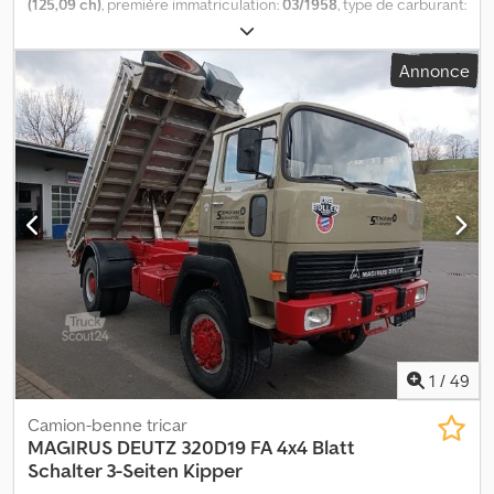
(125,09 ch)
, première immatriculation:
03/1958
, type de carburant:
diesel
, poids à vide:
5 670 kg
, poids maximal de charge:
3 630 kg
,
poids total:
9 300 kg
, configuration d'essieux:
4x4
, empattement:
Annonce
3 680 mm
, freins:
frein moteur
, couleur:
rouge
, cabine
conducteur:
cabine courte
, type d'engrenage:
mécanique
,
suspension:
acier
, nombre de sièges:
7
, longueur totale:
6 500
mm
, Équipement:
transmission intégrale
, Offre sans engagement.
Sous réserve de modifications et de vente préalable. La vente
s'effectue sans aucune garantie. Toutes les informations sont
données sans garantie ! Chsdpswm Nudofx Aayja
1
/
49
Camion-benne tricar
MAGIRUS DEUTZ
320D19 FA 4x4 Blatt
Schalter 3-Seiten Kipper