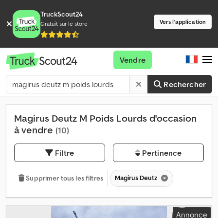
TruckScout24
Vers l'application
Gratuit sur le store
Vendre
Rechercher
Magirus Deutz M Poids Lourds d'occasion
à vendre
(10)
Filtre
Pertinence
Magirus Deutz
Supprimer tous les filtres
Annonce