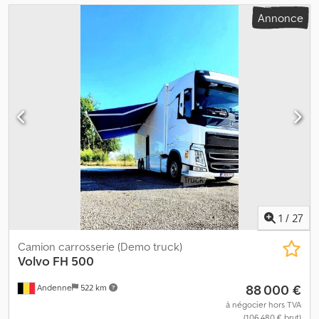
Annonce
1
/
27
Camion carrosserie (Demo truck)
Volvo
FH 500
88 000 €
Andenne
522 km
à négocier hors TVA
(106 480 € brut)