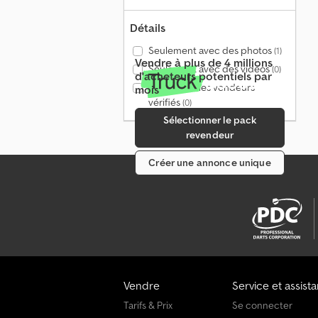
Détails
Seulement avec des photos
(1)
Vendre à plus de 4 millions
Seulement avec des vidéos
(0)
d'acheteurs potentiels par
Seulement les vendeurs
mois
vérifiés
(0)
Sélectionner le pack
revendeur
Créer une annonce unique
Vendre
Service et assist
Tarifs & Prix
Se connecter