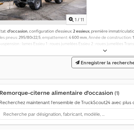
0
0
d
1
/
11
e
m
tat:
d'occasion
, configuration d'essieux:
2 essieux
, première immatriculati
a
des pneus:
295/80r22,5
, empattement:
4 600 mm
, Année de construction:
n
uspension : lames Essieu 1 : roues jumelées Essieu 2 : roues jumelées Trans
d
kg Charge utile : 14 620 kg Dedpfeyku Tljx Akceck PTAC : 20 000 kg
e
s
Enregistrer la recherch
d
'
a
c
Remorque-citerne alimentaire d'occasion
(1)
h
a
Recherchez maintenant l’ensemble de TruckScout24 avec plus d
t
p
a
r
m