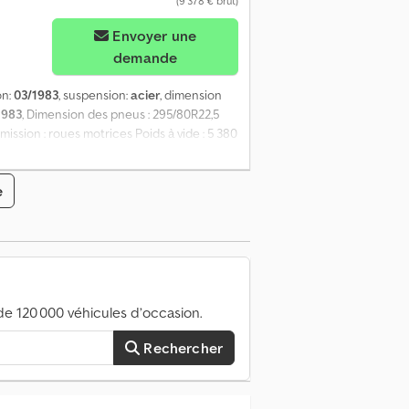
(9 378 € brut)
Envoyer une
demande
on:
03/1983
, suspension:
acier
, dimension
1983
, Dimension des pneus : 295/80R22,5
mission : roues motrices Poids à vide : 5 380
e
e 120 000 véhicules d’occasion.
Rechercher