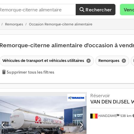
Rechercher
Ven
Remorques
Occasion Remorque-citerne alimentaire
Remorque-citerne alimentaire d'occasion à ven
Véhicules de transport et véhicules utilitaires
Remorques
P
Supprimer tous les filtres
l
u
s
Réservoir
d
VAN DEN DIJSEL
W
e
1
4
HANDZAME
538 km
0
0