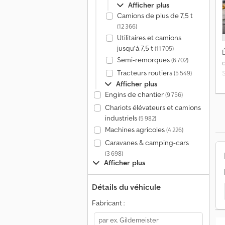
Afficher plus
Camions de plus de 7,5 t
(12 366)
Utilitaires et camions
jusqu’à 7,5 t
(11 705)
É
Semi-remorques
(6 702)
Tracteurs routiers
S
(5 549)
Afficher plus
Engins de chantier
(9 756)
Chariots élévateurs et camions
industriels
(5 982)
Machines agricoles
(4 226)
Caravanes & camping-cars
(3 698)
Afficher plus
Détails du véhicule
Fabricant :