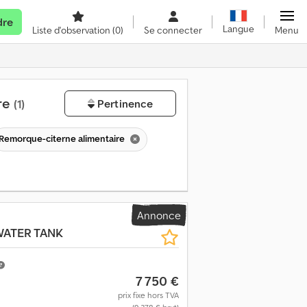
dre
Langue
Liste d'observation
(0)
Se connecter
Menu
dre
(1)
Pertinence
Remorque-citerne alimentaire
Annonce
ATER TANK
7 750 €
prix fixe hors TVA