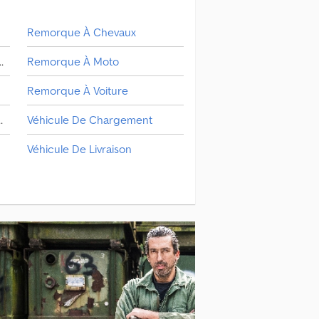
Remorque À Chevaux
cule De Chargement
Remorque À Moto
Remorque À Voiture
erne/Pompe À Fumier
Véhicule De Chargement
Véhicule De Livraison
Véhicule/Citerne/Pompe À Fumier
Wagon-Citerne Gros Porteur