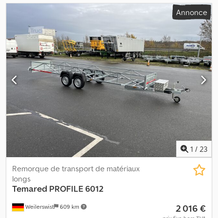
Annonce
1
/
23
Remorque de transport de matériaux
longs
Temared
PROFILE 6012
2 016 €
Weilerswist
609 km