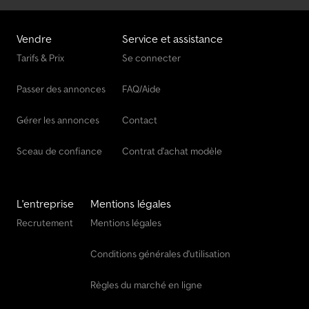
Semi-Remorque À Fond Poussant
Vendre
Service et assistance
Véhicule De Chargement
Tarifs & Prix
Se connecter
Véhicule De Livraison
Passer des annonces
FAQ/Aide
Véhicule De Manœuvre
Gérer les annonces
Contact
Sceau de confiance
Contrat d'achat modèle
L'entreprise
Mentions légales
Recrutement
Mentions légales
Conditions générales d'utilisation
Règles du marché en ligne