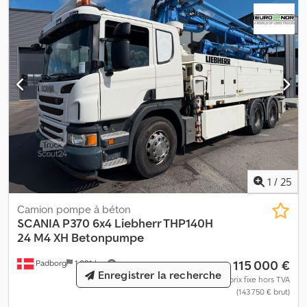
1
/
25
Camion pompe à béton
SCANIA
P370 6x4 Liebherr THP140H
24 M4 XH Betonpumpe
115 000 €
Padborg
1 081 km
Enregistrer la recherche
prix fixe hors TVA
(143 750 € brut)