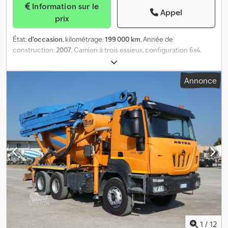
Information sur le
Appel
prix
État:
d'occasion
, kilométrage:
199 000 km
, Année de
construction:
2007
, Camion à trois essieux, configuration 6x4,
équipé d’une bétonnière-pompe Coime Maico avec un bras de
27 mètres, moteur auxiliaire, boîte de vitesses manuelle ZF,
Annonce
conforme à la norme Euro 5. Dcodpjzrn S Njfx Abmek Remarque :
La description du véhicule est donnée à titre indicatif et peut
contenir des erreurs ou des imprécisions. Nous vous invitons
donc à nous contacter pour vérifier l’exactitude des données.
1
/
12