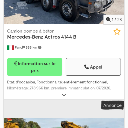
1
/
23
Camion pompe à béton
Mercedes-Benz
Actros 4144 B
Fano
888 km
Information sur le
Appel
prix
État:
d'occasion
, Fonctionnalité:
entièrement fonctionnel
,
kilométrage:
278 966 km
, première immatriculation:
07/2026
,
Année de construction:
2012
, MERCEDES BENZ Actros 4144 B
avec pompe à béton Putzmeister 28 m Première immatriculation
Annonce
le 07/12/2012 – Euro 5 Kilométrage : 278 966 km Équipement :
Pompe à béton Putzmeister TMP 28-4.89S 28 m, 125 mm Heures
de fonctionnement : 3493 Pneus : 50 à 60 % d’usure Dsdpfxozr
Eqvs Abmsck Bon état Disponible immédiatement NOUS