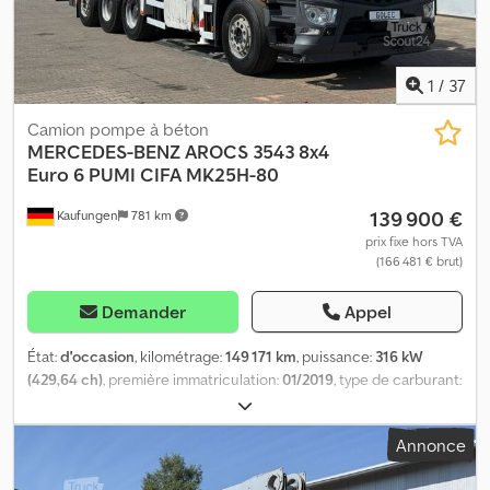
votre appel. Erreurs et omissions réservées. Nous reprenons
volontiers votre ancien véhicule. Financement possible
directement chez nous. GOLEC NUTZFAHRZEUGE GMBH
Dcodpfsytllksx Abmjk Nous parlons : allemand, anglais, espagnol,
1
/
37
polonais, ukrainien, russe, bulgare.
Camion pompe à béton
MERCEDES-BENZ
AROCS 3543 8x4
Euro 6 PUMI CIFA MK25H-80
139 900 €
Kaufungen
781 km
prix fixe hors TVA
(166 481 € brut)
Demander
Appel
État:
d'occasion
, kilométrage:
149 171 km
, puissance:
316 kW
(429,64 ch)
, première immatriculation:
01/2019
, type de carburant:
diesel
, poids total:
35 000 kg
, configuration d'essieux:
3 essieux
,
prochaine inspection (TÜV):
08/2028
, couleur:
blanc
, type
Annonce
d'engrenage:
automatique
, classe d'émission:
Euro 6
, Année de
construction:
2018
, Équipement:
ABS, climatisation
, Numéro de