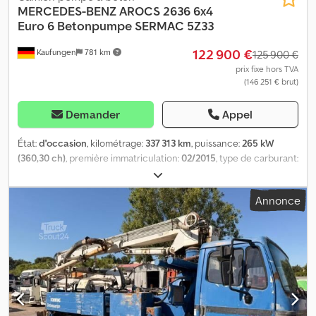
MERCEDES-BENZ
AROCS 2636 6x4
Euro 6 Betonpumpe SERMAC 5Z33
122 900 €
Kaufungen
781 km
125 900 €
prix fixe hors TVA
(146 251 € brut)
Demander
Appel
État:
d'occasion
, kilométrage:
337 313 km
, puissance:
265 kW
(360,30 ch)
, première immatriculation:
02/2015
, type de carburant:
diesel
, poids total:
28 000 kg
, configuration d'essieux:
3 essieux
,
prochaine inspection (TÜV):
08/2028
, couleur:
bleu
, type
Annonce
d'engrenage:
mécanique
, classe d'émission:
Euro 6
, Année de
construction:
2015
, Équipement:
ABS, climatisation
, Numéro de
véhicule interne : G300119 Disponible immédiatement sur notre
site à Kaufungen. Plus d’informations : * Golec Nutzfahrzeuge
GmbH (allemand, anglais, bulgare, russe) * Viktoria Sologubova
(polonais, russe, ukrainien, anglais) SERMAC 5Z33 sur Mercedes
Benz Arocs 2844 6x4 Année de fabrication de la pompe à béton :
2016 Année de fabrication du châssis : 2016 3 essieux Pompe à