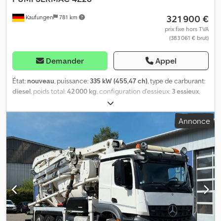
321 900 €
Kaufungen
781 km
prix fixe hors TVA
(383 061 € brut)
Demander
Appel
État:
nouveau
, puissance:
335 kW (455,47 ch)
, type de carburant:
diesel
, poids total:
42 000 kg
, configuration d'essieux:
3 essieux
,
prochaine inspection (TÜV):
08/2028
, couleur:
blanc
, type
d'engrenage:
automatique
, classe d'émission:
Euro 6
, Année de
Annonce
construction:
2026
, Équipement:
climatisation
, Numéro interne
du véhicule : G300327 Disponible immédiatement sur notre site à
Kaufungen. Pour plus d’informations : * Golec Nutzfahrzeuge
GmbH (allemand, anglais, bulgare, russe) * Viktoria Sologubova
(polonais, russe, ukrainien, anglais) Exemple de financement : *
Numéro interne : G300327 * Prix d’achat : 321 900,00 € *
Acompte : 10 % * Durée : 60 mois * Mensualité : 4 950,02 € Valeur
résiduelle : 60 080,00 € Si cette offre vous intéresse ou si vous
souhaitez la personnaliser en fonction de vos besoins, veuillez
nous contacter (M. Enchev). Nous attendons avec impatience