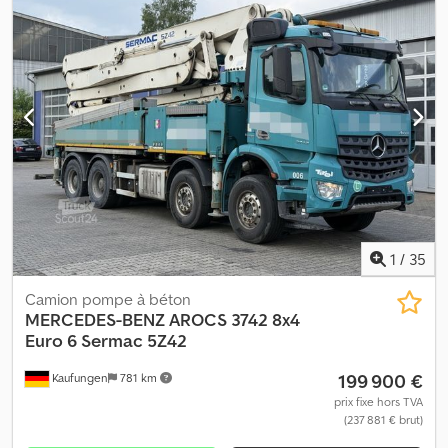
fonctionnement Délai de livraison (en jours): 1 Dodpfx Abozkv I
Nomsck
1
/
35
Camion pompe à béton
MERCEDES-BENZ
AROCS 3742 8x4
Euro 6 Sermac 5Z42
199 900 €
Kaufungen
781 km
prix fixe hors TVA
(237 881 € brut)