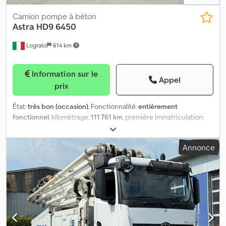
Camion pompe à béton
Astra
HD9 6450
Lograto
614 km
Information sur le
Appel
prix
État:
très bon (occasion)
, Fonctionnalité:
entièrement
fonctionnel
, kilométrage:
111 761 km
, première immatriculation:
06/2017
, type de carburant:
diesel
, poids total:
33 000 kg
,
configuration d'essieux:
6x4
, carburant:
diesel
, cabine
Annonce
conducteur:
cabine courte
, type d'engrenage:
mécanique
,
suspension:
acier
, Année de construction:
2017
, ASTRA HD9 6450,
année 2017, kilométrage 111 761, norme EURO6, équipé d'une
pompe à béton COIME M28, flèche de 28 mètres, entraînement
par prise de force. Djdpfx Aozp D Dvebmeck