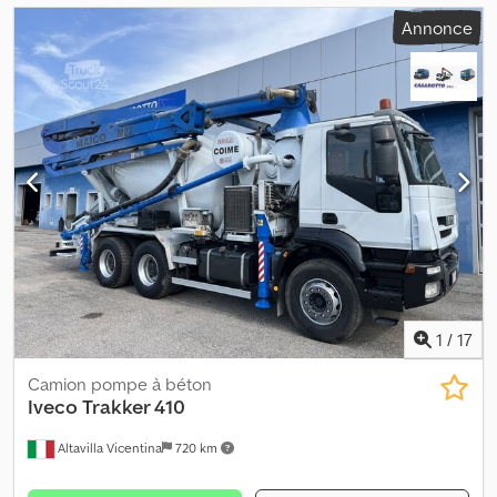
Annonce
1
/
17
Camion pompe à béton
Iveco
Trakker 410
Altavilla Vicentina
720 km