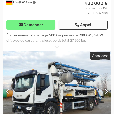
420 000 €
Köln
625 km
multimédia, interactif avec navigation et Bluetooth * Interface,
système de gestion de flotte FMS *㠶ruck Data Center 8 *㠶
prix fixe hors TVA
(499 800 € brut)
ssistance au maintien dans la voie *㠶ssistance à la vigilance du
conducteur *㠶ssistance de reconnaissance des panneaux de
signalisation *㠶ctive Brake Assist 6 *㠶ctive Sideguard Assist 2 *
Demander
Appel
㠶rontguard Assist *㠶égulateur de vitesse Équipement
superstructure *㠶ompe à béton Schwing S 36 X, 36 m *㠶ombre
État:
nouveau
, kilométrage:
500 km
, puissance:
290 kW (394,29
de joints : 4 Dcjdpfow Nuntsx Abmsk *㠶uyaux : Super 2000 DN 125
ch)
, type de carburant:
diesel
, poids total:
27 500 kg
,
*㠶ortée verticale : 35,30 m *㠶ortée à partir du pivot : 31,30 m *㠶
configuration d'essieux:
3 essieux
, couleur:
blanc
, type
lume de distribution : 36R *㠶ype de pompe : P2023-110/75 *㠶
d'engrenage:
automatique
, classe d'émission:
Euro 6
, Année de
Annonce
héo. Débit de béton : 161 m³/h *㠶ystème de commande : Vector *
construction:
2026
, Équipement:
ABS, climatisation, programme
㠶ystème de coulisse : M-Rock *㠶allage électrique sur trémie *
électronique de stabilité (ESP), système de navigation
,
㠶ange de pivotement : 2 x 365° *㠶ystème de stabilisation : Easy-
Mercedes Benz Arocs 2740 6x4 EURO6E GSR avec pompe à
Flex, CE *㠶auteur de remplissage : environ 1 350 mm *㠶rive
béton Schwing S 36 X Razor 5-articulations Le véhicule est-il en
hydraulique : max. V 636 l/min. *㠶iamètre du cylindre de
cours de livraison ? GSR – Aide au virage, avertisseur de
distribution : 230 mm *㠶éserve d'eau : 420 l, pompe à eau à
franchissement de ligne, assistant de freinage d’urgence, caméra
rouleau *㠶élécommande : Schwing Control 30 *㠶éfrigérateur
de recul, etc. Première immatriculation/Enregistrement : sans
d'huile *㠶ystème de commande MPS Spécifications techniques
immatriculation Kilométrage : 500 Couleur : Blanc arctique
* kW : 335 * CV : 455 * Pneus avant et arrière : 315/80R22,5 * Poids
Caractéristiques techniques * KW 290 * CV 394 * Pneus avant et
total : 27 500 kg * Classe d'émissions : Euro 6, E * Boîte de
arrière 315/80R22,5 * Poids total 27 500 * Classe d’émissions Euro
vitesses : automatique, Mercedes Powershift 3 * État : neuf
6, E * Boîte de vitesses : automatique, Mercedes Powershift 3 *