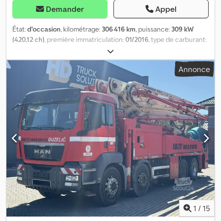
Demander
Appel
État:
d'occasion
, kilométrage:
306 416 km
, puissance:
309 kW
(420,12 ch)
, première immatriculation:
01/2016
, type de carburant:
diesel
, poids total:
37 000 kg
, configuration d'essieux:
3 essieux
,
prochaine inspection (TÜV):
08/2028
, couleur:
vert
, type
Annonce
d'engrenage:
automatique
, classe d'émission:
Euro 6
, Année de
construction:
2016
, Équipement:
ABS, climatisation
, Numéro de
véhicule interne : G400191 Disponible immédiatement sur notre
parc à Kaufungen. Plus d’informations sur : * Luis Lucena * Viktoria
Sologubova Allemand Mercedes-Benz Arocs 3742 8x4, pompe à
béton Sermac 5Z42 | 42 m | Euro 6 À la vente, une Mercedes-Benz
Arocs 3742 8x4 d’occasion, équipée d’une pompe à béton Sermac
5Z42, fabriquée en 2016. Ce véhicule est doté d’un bras de
distribution de 42 mètres, d’un moteur diesel de 420 ch, d’une
transmission automatique et de la climatisation. Caractéristiques
techniques du véhicule : * Fabricant/Modèle : Mercedes-Benz
Arocs 3742 * Type de véhicule : Pompe à béton * Première
immatriculation : 01/2016 * Année de fabrication : 2016 *
Kilométrage : 306 416 km * Heures de fonctionnement de la
1
/
15
pompe : 4 086 * Puissance : 309 kW (420 ch) * Cylindrée : 12 809