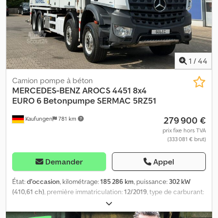
1
/
44
Camion pompe à béton
MERCEDES-BENZ
AROCS 4451 8x4
EURO 6 Betonpumpe SERMAC 5RZ51
279 900 €
Kaufungen
781 km
prix fixe hors TVA
(333 081 € brut)
Demander
Appel
État:
d'occasion
, kilométrage:
185 286 km
, puissance:
302 kW
(410,61 ch)
, première immatriculation:
12/2019
, type de carburant:
diesel
, poids total:
38 000 kg
, configuration d'essieux:
3 essieux
,
prochaine inspection (TÜV):
08/2028
, couleur:
blanc
, type