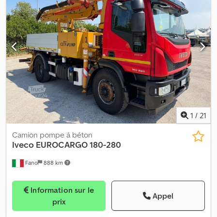
Disponible immédiatement NOUS ÉVALUONS LES REPRISES DE
VÉHICULES DE TOUTES LES MARQUES, MAN, MERCEDES, DAF,
RENAULT, VOLVO, SCANIA, AVEC ÉQUIPEMENT CIFA, SERMAC,
PUTZMEISTER ; OU DES ENGINS DE TERREMOVEMENT
CATERPILLAR, FIAT HITACHI, KOMATSU.
1
/
21
Camion pompe à béton
Iveco
EUROCARGO 180-280
Fano
888 km
Information sur le
Appel
prix