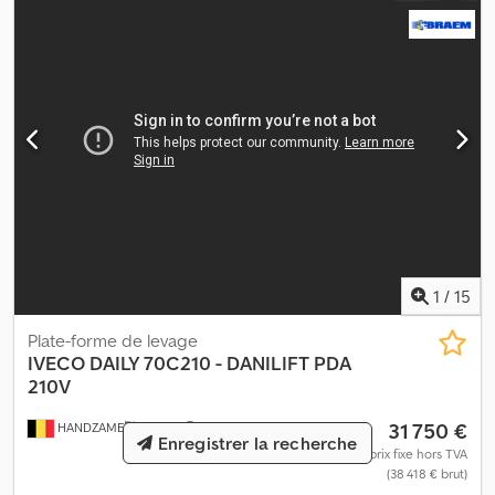
1
/
15
Plate-forme de levage
IVECO
DAILY 70C210 - DANILIFT PDA
210V
31 750 €
HANDZAME
538 km
Enregistrer la recherche
prix fixe hors TVA
(38 418 € brut)