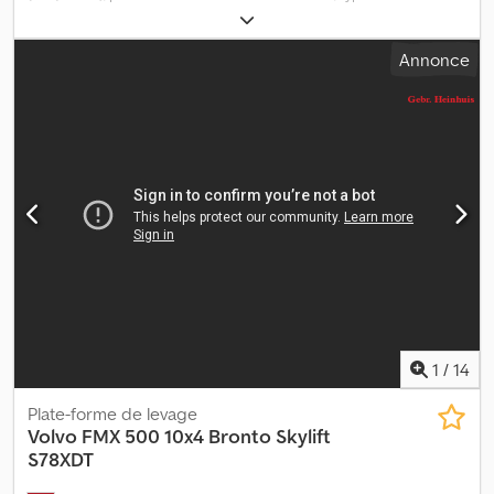
diesel
, carburant:
diesel
, couleur:
autre
, type d'engrenage:
mécanique
, classe d'émission:
Euro 6
, nombre de sièges:
2
, Année
Annonce
de construction:
2015
, Équipement:
ABS, direction assistée,
régulation électrique des vitres
, = Plus d'options et d'accessoires
= - Antidémarrage - Balise(s) - Freins à disque - Limiteur de vitesse
- Radio-lecteur CD = Remarques = Structure Année de
construction: 2008 Mercedes Sprinter 516, 2015, 113 000 km, Euro
6, Boîte de vitesses manuelle, Versalift ET-30 NE XS = Plus
d'informations = PBV: 5.300 kg Marque de construction: Versalift
ET-30 = Information sur la société = Données bancaires: Compte
Rabobank: 39.33.10.655 IBAN: NL73RABO0393310655
Crjdpjzgubyefx Ak Ujf Code SWIFT: RABONL2U - Vérifiez toujours
nos coordonnées bancaires avant la transaction! - La réservation
de véhicules n'est pas possible sans caution. - Les erreurs
d'écriture et de texte sont réservées à tous les véhicules
proposés.
1
/
14
Plate-forme de levage
Volvo
FMX 500 10x4 Bronto Skylift
S78XDT