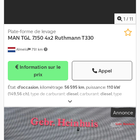
1
/
11
Plate-forme de levage
MAN
TGL 7.150 4x2 Ruthmann T330
Almelo
751 km
Information sur le
Appel
prix
État:
d'occasion
, kilométrage:
56 595 km
, puissance:
110 kW
(149,56 ch)
, type de carburant:
diesel
, carburant:
diesel
, type
d'engrenage:
mécanique
, nombre de vitesses:
5
, Année de
construction:
2013
, = Options et accessoires supplémentaires = -
Annonce
Prise de force (PTO) = Remarques = MAN TGL 7.150 4x2. Année :
2013. Kilométrage : 56 595 km. Boîte de vitesses manuelle à
5 rapports. Poids : 7 400 kg. Poids maximal : 7 490 kg. Charge par
essieu : 1 : 3 400 kg. 2 : 5 200 kg. Vitres et rétroviseurs électriques.
Autoradio CD. 2 personnes. Suspension à ressorts en acier.