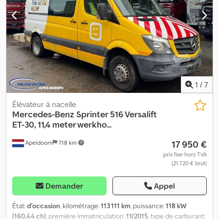
Informations techniques Capacité du moteur: 6.693 cc Essieu
avant: Direction Essieu arrière: Roues jumelées Poids Poids à vide:
12.640 kg Capacité de charge: 6.360 kg PBV: 19.000 kg Crsdpfx
Aozqawbsk Uof Condition État technique: très bon État optique:
très bon
1
/
7
Élévateur à nacelle
Mercedes-Benz
Sprinter 516 Versalift
ET-30, 11,4 meter werkho...
17 950 €
Apeldoorn
718 km
prix fixe hors TVA
(21 720 € brut)
Demander
Appel
État:
d'occasion
, kilométrage:
113 111 km
, puissance:
118 kW
(160,44 ch)
, première immatriculation:
11/2015
, type de carburant: