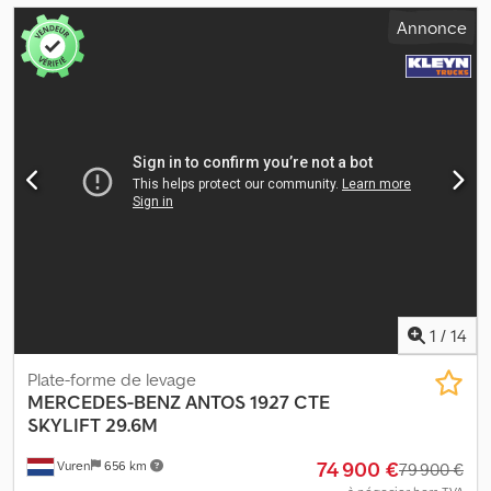
Annonce
1
/
14
Plate-forme de levage
MERCEDES-BENZ
ANTOS 1927 CTE
SKYLIFT 29.6M
74 900 €
Vuren
656 km
79 900 €