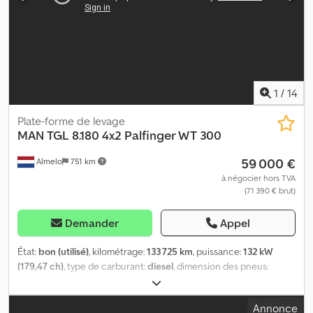
1
/
14
Plate-forme de levage
MAN
TGL 8.180 4x2 Palfinger WT 300
59 000 €
Almelo
751 km
à négocier hors TVA
(71 390 € brut)
Demander
Appel
État:
bon (utilisé)
, kilométrage:
133 725 km
, puissance:
132 kW
(179,47 ch)
, type de carburant:
diesel
, dimension des pneus:
235/75R17,5
, configuration d'essieux:
4x2
, carburant:
diesel
,
couleur:
jaune
, type d'engrenage:
automatique
, charge
Annonce
admissible sur essieu (essieu 1):
3 800 kg
, charge maximale