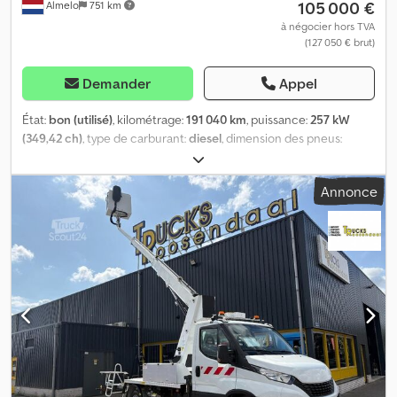
105 000 €
Almelo
751 km
conditions générales de vente de Heinhuis et la confirmation
que vous en avez pris connaissance. Nos prix sont des prix nets à
à négocier hors TVA
(127 050 € brut)
l'exportation. = Informations complémentaires = Type de
transmission : Roues PTAC : 7 490 kg Marquage CE : oui =
Informations sur l'entreprise = Pour plus d'informations :
Demander
Appel
État:
bon (utilisé)
, kilométrage:
191 040 km
, puissance:
257 kW
(349,42 ch)
, type de carburant:
diesel
, dimension des pneus:
315/80R22,5
, configuration d'essieux:
6x2
, carburant:
diesel
,
couleur:
blanc
, type d'engrenage:
mécanique
, nombre de
Annonce
vitesses:
8
, suspension:
acier-air
, longueur totale:
12 000 mm
,
largeur totale:
2 550 mm
, hauteur totale:
3 850 mm
, charge
admissible sur essieu (essieu 1):
7 500 kg
, charge maximale
autorisée par essieu (essieu 2):
11 500 kg
, charge d'essieu
autorisée (essieu 3):
7 499 kg
, Année de construction:
2006
,
Équipement:
airbag, climatisation, direction assistée, régulation
électrique des vitres, verrouillage centralisé
, = Options et
accessoires supplémentaires = - Phares de travail arrière - Phares
de travail avant - Rétroviseurs chauffants - Cabine fermée -
Chauffage - Climatisation - Sièges à suspension pneumatique -
Radio/Lecteur CD - Prise de force (PTO) = Remarques = Iveco