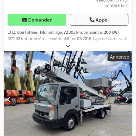
à négocier hors TVA
(90 629 € brut)
Demander
Appel
État:
bon (utilisé)
, kilométrage:
72 303 km
, puissance:
200 kW
(271,92 ch)
, première immatriculation:
07/2016
, type de carburant:
diesel
, dimension des pneus:
315/70R22,5
, configuration
d'essieux:
4x2
, empattement:
4 000 mm
, carburant:
diesel
,
Annonce
couleur:
blanc
, cabine conducteur:
cabine courte
, type
d'engrenage:
automatique
, nombre de vitesses:
12
, classe
d'émission:
Euro 6
, suspension:
acier-air
, longueur totale:
8 650
mm
, largeur totale:
2 550 mm
, hauteur totale:
3 900 mm
, longueur
de l'espace de chargement:
3 690 mm
, largeur de l’espace de
chargement:
2 490 mm
, hauteur de l'espace de chargement:
200
mm
, Année de construction:
2016
, Équipement:
ABS, Bluetooth,
contrôle de traction, régulateur de vitesse, régulation
électrique des vitres, rétroviseur électrique, verrouillage
centralisé
, = Autres options et équipements = - Rétroviseurs
chauffants - Tachygraphe numérique - Chronotachygraphe
(appareil de contrôle) - Phares halogènes - Cabine courte - Boîte
manuelle - Prise de force - Pompe - Radio/cassette - Sellerie tissu