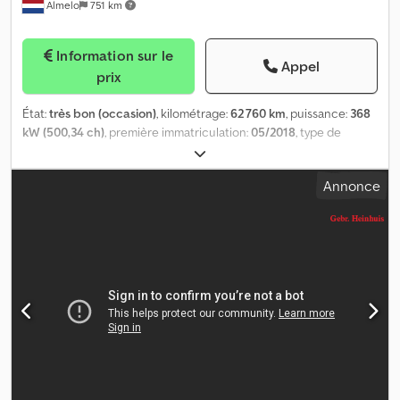
Almelo
751 km
Information sur le
Appel
prix
État:
très bon (occasion)
, kilométrage:
62 760 km
, puissance:
368
kW (500,34 ch)
, première immatriculation:
05/2018
, type de
carburant:
diesel
, dimension des pneus:
385/55R22,5
,
configuration d'essieux:
10x4
, carburant:
diesel
, freins:
retardeur
,
Annonce
couleur:
blanc
, type d'engrenage:
automatique
, classe
d'émission:
Euro 6
, suspension:
autre
, longueur totale:
13 200 mm
,
largeur totale:
2 550 mm
, hauteur totale:
4 000 mm
, charge
admissible sur essieu (essieu 1):
9 000 kg
, charge maximale
autorisée par essieu (essieu 2):
9 000 kg
, charge d'essieu
autorisée (essieu 3):
11 500 kg
, Année de construction:
2017
,
Équipement:
AdBlue, EBS (Système de freinage électronique),
airbag, blocage de différentiel, climatisation, direction assistée,
ordinateur de bord, retardeur, régulation électrique des vitres,
système de navigation, verrouillage centralisé
, - Phares de
travail arrière - Phares de travail avant - Rétroviseurs chauffants -
Radio DAB - Blocage du différentiel - Cabine fermée - Chauffage