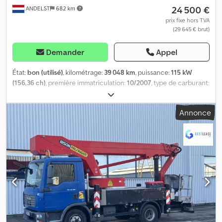
24 500 €
ANDELST
682 km
complémentaires = Année de construction : 2015. Type de
transmission : à roues. PTAC : 7 490 kg. Marquage CE : oui.
prix fixe hors TVA
(29 645 € brut)
Codpfxezpvkbo Ak Ujrf = Informations sur l’entreprise = Pour plus
d’informations :
Demander
Appel
État:
bon (utilisé)
, kilométrage:
39 048 km
, puissance:
115 kW
(156,36 ch)
, première immatriculation:
10/2007
, type de carburant:
diesel
, dimension des pneus:
215/75 17.5
, configuration d'essieux:
4x2
, empattement:
3 550 mm
, carburant:
diesel
, cabine
Annonce
conducteur:
cabine courte
, type d'engrenage:
mécanique
,
classe d'émission:
Euro 4
, suspension:
acier
, nombre de sièges:
2
,
longueur totale:
7 800 mm
, largeur totale:
2 550 mm
, hauteur
totale:
3 500 mm
, charge admissible sur essieu (essieu 1):
3 400 kg
,
charge maximale autorisée par essieu (essieu 2):
4 600 kg
, Année
de construction:
2007
, Équipement:
ABS
, = Autres options et
équipements = - Suspensions à lames avant et arrière - Feux
clignotants - Toit ouvrant - Radio/lecteur CD - Prise de force
(PDF) = Remarques = - Nacelle élévatrice Wumag Elevant (Type :
WT 170) - Hauteur de travail : 17 mètres - Max : 280 kg (2 personnes
+ 120 kg) - 4 fois stabilisée - Boîte de vitesses manuelle -