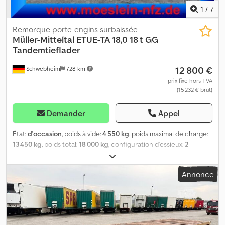
1
/
7
Remorque porte-engins surbaissée
Müller-Mitteltal
ETUE-TA 18,0 18 t GG
Tandemtieflader
12 800 €
Schwebheim
728 km
prix fixe hors TVA
(15 232 € brut)
Demander
Appel
État:
d'occasion
, poids à vide:
4 550 kg
, poids maximal de charge:
13 450 kg
, poids total:
18 000 kg
, configuration d'essieux:
2
essieux
, première immatriculation:
10/2016
, longueur de l'espace
de chargement:
6 540 mm
, largeur de l’espace de chargement:
Annonce
2 480 mm
, suspension:
air
, dimension des pneus:
235 / 75 R 17,5
,
couleur:
beige
, type d'engrenage:
autre
, taille du pneu avant:
235
/ 75 R 17,5
, taille de pneu arrière:
235 / 75 R 17,5
, cabine
conducteur:
autre
, classe d'émission:
aucun
, carburant:
biodiesel
,
Équipement:
ABS, frein à air comprimé
, 10 paires d’anneaux