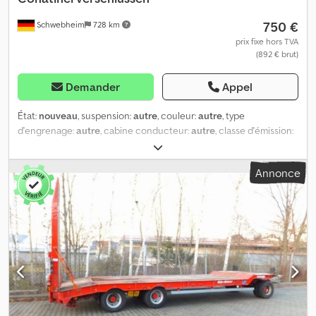
sécurité valable jusqu’au 03/2026 * VIN : WMM00000W0042223
750 €
Schwebheim
728 km
Sous réserve de vente, d’erreurs et de modifications ! Certains
logos d’entreprises ont été supprimés sur les photos – veuillez
prix fixe hors TVA
(892 € brut)
vous renseigner. Fonctionnement des équipements sans
garantie. Votre interlocuteur : Christoph Ott Tél. + WhatsApp :
Demander
Appel
État:
nouveau
, suspension:
autre
, couleur:
autre
, type
d'engrenage:
autre
, cabine conducteur:
autre
, classe d'émission:
aucun
, Châssis d’ajustement pour semi-remorque surbaissée incl.
verrous de conteneurs, prix par châssis d’ajustement, -- sous
Annonce
réserve d’erreurs d’impression, d’omissions et de modifications,
images d’illustration --, Plus de données sous : !, Plus de détails : !
Codpfx Anszqtvwederf