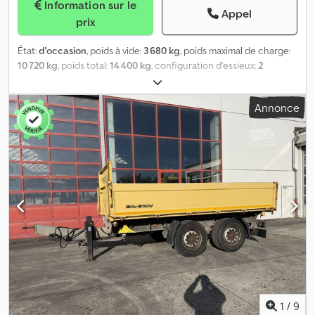
Information sur le
Appel
prix
État:
d'occasion
, poids à vide:
3 680 kg
, poids maximal de charge:
10 720 kg
, poids total:
14 400 kg
, configuration d'essieux:
2
essieux
, première immatriculation:
11/2021
, longueur de l'espace
de chargement:
5 000 mm
, largeur de l’espace de chargement:
Annonce
2 420 mm
, suspension:
acier
, dimension des pneus:
385/55R19,5
156J
, couleur:
autre
, type d'engrenage:
autre
, taille du pneu
avant:
385/55R19,5 156J
, taille de pneu arrière:
385/55R19,5
156J
, cabine conducteur:
autre
, classe d'émission:
aucun
,
Équipement:
ABS, frein à air comprimé
, COMME NEUF, pneus
larges, benne BASCULANTE GALVANISÉE, 12 anneaux d’arrimage,
ridelles de 600 mm, supplément pour rampes 1 000 €, -- Sous
réserve d’erreurs typographiques, d’erreurs et de modifications,
photos d’illustration --, Plus de données sur : !, Plus d’informations :
! Cjdjzrqhmspfx Anderf
1
/
9