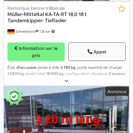
Remorque benne trilibérale
Müller-Mitteltal
KA-TA-RT 18,0 18 t
Tandemkipper- Tieflader
Schwebheim
728 km
Information sur le
Appel
prix
État:
d'occasion
, poids à vide:
4 190 kg
, poids maximal de charge:
13 810 kg
, poids total:
18 000 kg
, configuration d'essieux:
2 essieux
,
première immatriculation:
11/2016
, suspension:
air
, dimension des
pneus:
385/55R22,5 160J
, couleur:
autre
, type d'engrenage:
Annonce
autre
, taille du pneu avant:
385/55R22,5 160J
, taille de pneu
arrière:
385/55R22,5 160J
, cabine conducteur:
autre
, classe
d'émission:
aucun
, Équipement:
ABS, frein à air comprimé
,
Anneaux d’arrimage, ridelles aluminium 800 mm, supplément pour
rampes 800 €, -- erreurs d’impression, fautes et modifications
sous réserve, photos d’illustration --, Plus d’informations sur : !,
More Details: ! Csdezrqh Tspfx Andorf