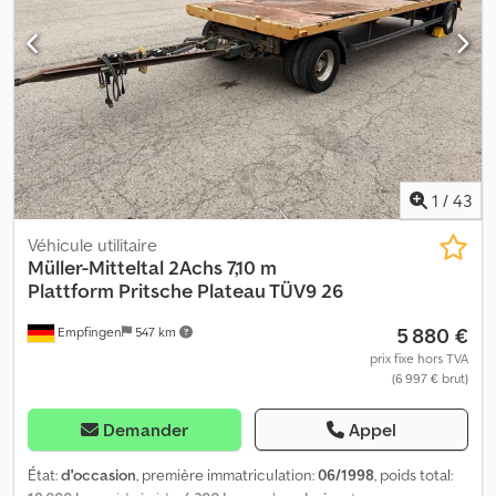
d’arrimage, hauteur de chargement env. 900 mm, véhicule client.
Sous réserve d’erreurs d’impression, d’omissions et de
modifications. Photos d’exemple. Plus de données sous : !, Plus de
détails : ! Crsdpfjzrhlcjx Andjf
1
/
43
Véhicule utilitaire
Müller-Mitteltal
2Achs 7,10 m
Plattform Pritsche Plateau TÜV9 26
5 880 €
Empfingen
547 km
prix fixe hors TVA
(6 997 € brut)
Demander
Appel
État:
d'occasion
, première immatriculation:
06/1998
, poids total: