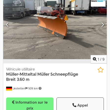
d'émission:
aucun
, carburant:
biodiesel
, Équipement:
ABS, frein à
air comprimé
, Véhicule vendu sur mandat du client. Certaines
planches en bois défectueuses. 17 paires d’anneaux d’arrimage.
Hauteur de chargement d’environ 900 mm. — Sous réserve
d’erreurs d’impression, de fautes ou de modifications. Photos à
titre d’exemple —. Plus d’informations sur : !, Plus de détails : !
Crjdpfszqfr Dex Andsf
1
/
9
Véhicule utilitaire
Müller-Mitteltal
Müller Schneepflüge
Breit 3.60 m
Jestetten
509 km
Information sur le
Appel
prix