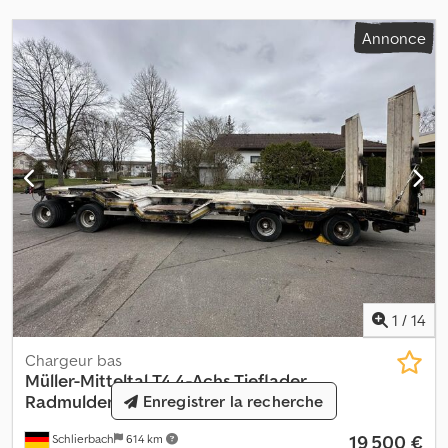
Annonce
1
/
14
Chargeur bas
Müller-Mitteltal
T4 4-Achs Tieflader
Radmulden luftgefedert T4 4...
Enregistrer la recherche
19 500 €
Schlierbach
614 km