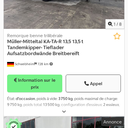
1
/
8
Remorque benne trilibérale
Müller-Mitteltal
KA-TA-R 13,5 13,5 t
Tandemkipper- Tieflader
Aufsatzbordwände Breitbereift
Schwebheim
728 km
Information sur le
Appel
prix
État:
d'occasion
, poids à vide:
3 750 kg
, poids maximal de charge:
9 750 kg
, poids total:
13 500 kg
, configuration d'essieux:
2 essieux
,
première immatriculation:
01/2014
, longueur de l'espace de
chargement:
5 040 mm
, largeur de l’espace de chargement:
2 420
Annonce
mm
, suspension:
acier
, dimension des pneus:
385/55R19,5 148J
,