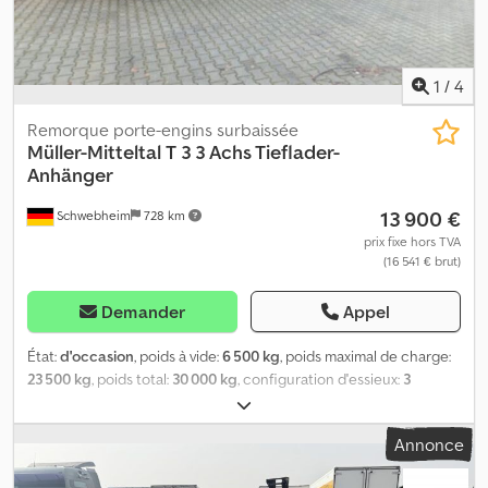
1
/
4
Remorque porte-engins surbaissée
Müller-Mitteltal
T 3 3 Achs Tieflader-
Anhänger
13 900 €
Schwebheim
728 km
prix fixe hors TVA
(16 541 € brut)
Demander
Appel
État:
d'occasion
, poids à vide:
6 500 kg
, poids maximal de charge:
23 500 kg
, poids total:
30 000 kg
, configuration d'essieux:
3
essieux
, première immatriculation:
06/2010
, suspension:
acier
,
dimension des pneus:
235 / 75 R 17,5
, couleur:
autre
, type
Annonce
d'engrenage:
autre
, taille du pneu avant:
235 / 75 R 17,5
, taille de
pneu arrière:
235 / 75 R 17,5
, cabine conducteur:
autre
, classe