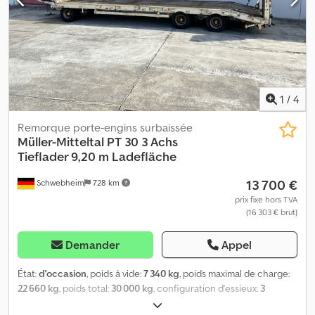
1
/
4
Remorque porte-engins surbaissée
Müller-Mitteltal
PT 30 3 Achs
Tieflader 9,20 m Ladefläche
13 700 €
Schwebheim
728 km
prix fixe hors TVA
(16 303 € brut)
Demander
Appel
État:
d'occasion
, poids à vide:
7 340 kg
, poids maximal de charge:
22 660 kg
, poids total:
30 000 kg
, configuration d'essieux:
3
essieux
, première immatriculation:
05/2012
, longueur de l'espace