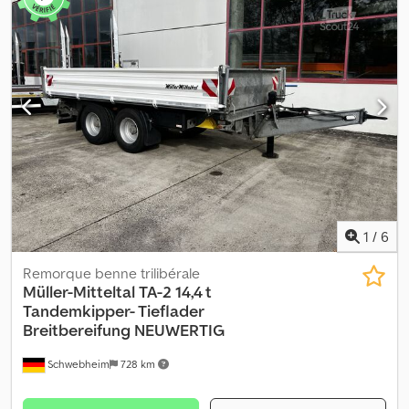
couleur:
autre
, type d'engrenage:
autre
, taille du pneu avant:
385/55R19,5 148J
, taille de pneu arrière:
385/55R19,5 148J
,
cabine conducteur:
autre
, classe d'émission:
aucun
, Équipement:
ABS, frein à air comprimé
, Ridelles rabattables, pneus larges,
points d’arrimage, supplément pour rampes : 900 € net, erreurs,
omissions et modifications réservées, images d’illustration, plus
d’informations sur : ! Credpfxezrqiwj Andef
1
/
6
Remorque benne trilibérale
Müller-Mitteltal
TA-2 14,4 t
Tandemkipper- Tieflader
Breitbereifung NEUWERTIG
Schwebheim
728 km