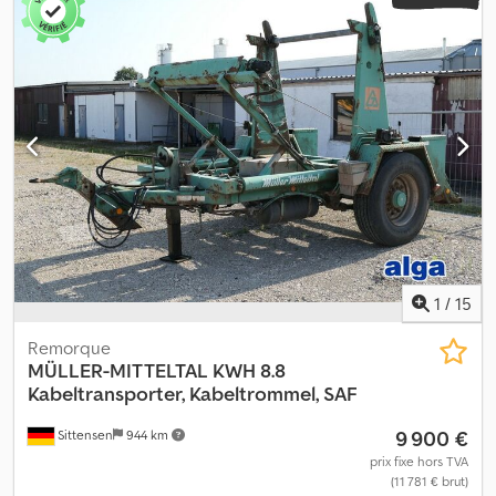
1
/
15
Remorque
MÜLLER-MITTELTAL
KWH 8.8
Kabeltransporter, Kabeltrommel, SAF
9 900 €
Sittensen
944 km
prix fixe hors TVA
(11 781 € brut)