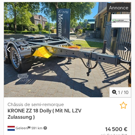
Annonce
1
/
10
Châssis de semi-remorque
KRONE
ZZ 18 Dolly ( Mit NL LZV
Zulassung )
14 500 €
Geleen
591 km