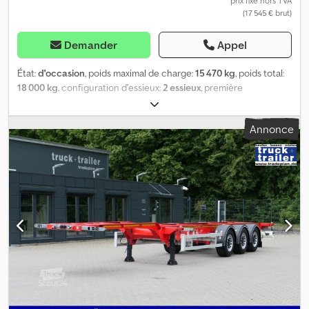
prix fixe hors TVA
(17 545 € brut)
Demander
Appel
État:
d'occasion
, poids maximal de charge:
15 470 kg
, poids total:
18 000 kg
, configuration d'essieux:
2 essieux
, première
immatriculation:
11/2016
, largeur totale:
2 550 mm
, hauteur totale:
1 150 mm
, Année de construction:
2016
, Équipement:
ABS
, Krone
Annonce
ZZ Dolly 2 essieux Première mise en circulationx Essieux BPW Eco
Suspension pneumatique Pneus : 385/55 R22,5 env. 45% Freins à
disque avec ABS et EBS Poids total : 18 000 kg, poids à vide : 2 630
kg. Charge utile : 15 470 kg. Sellette tournante Distance réglable
entre le centre de la sellette et l’anneau d’attelage : de 330 à 370
cm. Anneau d’attelage : 50 mm. Hauteur d’attelage : 65 cm. Avec
homologation pour véhicules NL LZV Sous réserve d’erreurs et de
vente intermédiaire. Cedpfx Acewkb Hgekerf