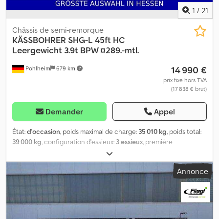
1
/
21
Châssis de semi-remorque
KÄSSBOHRER
SHG-L 45ft HC
Leergewicht 3.9t BPW ¤289.-mtl.
14 990 €
Pohlheim
679 km
prix fixe hors TVA
(17 838 € brut)
Demander
Appel
État:
d'occasion
, poids maximal de charge:
35 010 kg
, poids total:
39 000 kg
, configuration d'essieux:
3 essieux
, première
immatriculation:
03/2020
, Équipement:
ABS
, NUMÉRO DU
VÉHICULE : UB345 ----* Équipement extérieur : * Indicateur de
Annonce
charge par essieu * Protection anti-encastrement rétractable *
Marquage ECE ----* Caractéristiques techniques : * Essieux BPW
avec freins à disque Csdpozcibbsfx Ackorf * Pneus 385/55 22.5 *
Profondeur des rainures en mm : 1er essieu : 11/11, 2e essieu : 11/11,
3e essieu : 10/10 * Préparation pour conteneur 45 pieds HC *