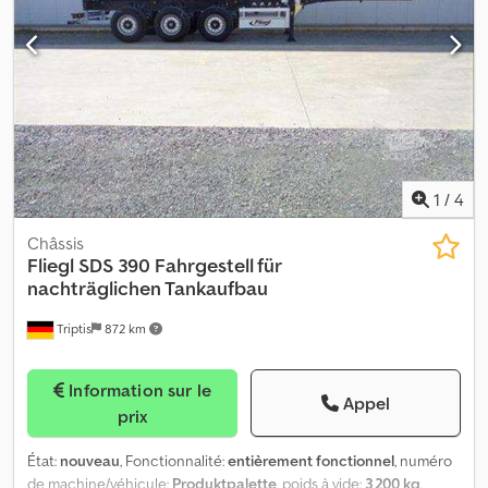
Préparation pour conteneur 30 pieds * Poids à vide : 3 990 kg *
Hauteur de la selle : 1 100 mm * Contrôle technique valide
jusqu'au : 09/26 * Exemple de location-achat : durée 48 mois,
mensualité de 289 €, acompte de 10 % (possibilité d'utiliser votre
véhicule d'occasion), dernier versement de 10 %. * Livraison
possible à votre domicile. Reprise de votre ancien véhicule /
location / financement. Nous vous trouvons une solution !
1
/
4
Châssis
Fliegl
SDS 390 Fahrgestell für
nachträglichen Tankaufbau
Triptis
872 km
Information sur le
Appel
prix
État:
nouveau
, Fonctionnalité:
entièrement fonctionnel
, numéro
de machine/véhicule:
Produktpalette
, poids à vide:
3 200 kg
,