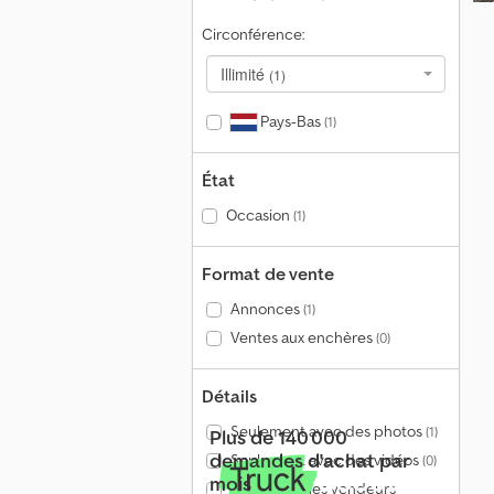
Circonférence:
Illimité
(1)
Pays-Bas
(1)
État
Occasion
(1)
Format de vente
Annonces
(1)
Ventes aux enchères
(0)
Détails
Seulement avec des photos
(1)
Plus de 140 000
demandes d'achat par
Seulement avec des vidéos
(0)
mois
Seulement les vendeurs