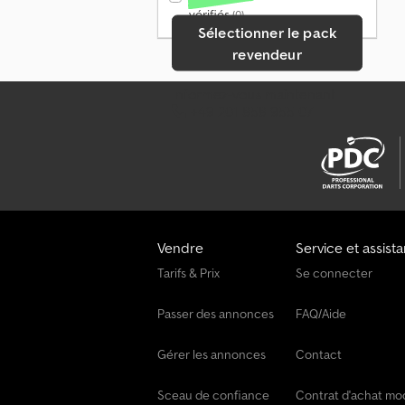
vérifiés
(0)
Sélectionner le pack
revendeur
Informez-vous maintenant
+49 201 858 955 07
Vendre
Service et assist
Tarifs & Prix
Se connecter
Passer des annonces
FAQ/Aide
Gérer les annonces
Contact
Sceau de confiance
Contrat d'achat mo