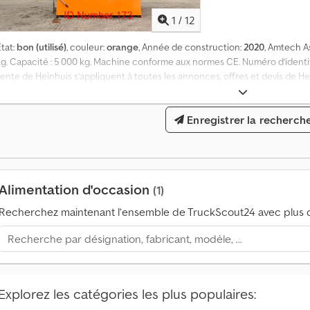
1
/
12
tat:
bon (utilisé)
, couleur:
orange
, Année de construction:
2020
, Amtech A
kg. Capacité : 5 000 kg. Machine conforme aux normes CE. Numéro d’identifi
ente de Heinhuis s’appliquent à toutes les annonces, offres et devis de He
Heinhuis et aux négociations qui les précèdent. En répondant de quelque 
l’application des conditions générales de vente de Heinhuis et vous déclar
Enregistrer la recherch
conditions générales. Nos prix sont des prix nets pour l’exportation. = In
abrication : 2020. Poids à vide : 850 kg. Charge utile : 5 000 kg. Poids total 
arquage CE : oui. État technique : bon. État optique : bon. = Informations su
kjdpfx Acjztbg Ajrjr
Alimentation d'occasion
(1)
Recherchez maintenant l’ensemble de TruckScout24 avec plus d
Explorez les catégories les plus populaires:
V