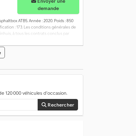
Envoyer une
demande
sphaltbox ATB5. Année : 2020. Poids : 850
cation : 173. Les conditions générales de
inhuis, à tous les contrats conclus par
manière que ce soit, vous acceptez
ez avoir pris connaissance de ces
e
formations complémentaires = Année de
autorisé en charge (PTAC) : 5 850 kg.
r l’entreprise = Pour plus d’informations :
e 120 000 véhicules d’occasion.
Rechercher