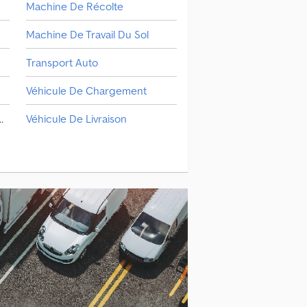
Machine De Récolte
Machine De Travail Du Sol
Transport Auto
Véhicule De Chargement
cule De Chargement
Véhicule De Livraison
Véhicule De Manœuvre
Équipements Aéropourtaires
Machine De Protection Des Plantes & D'engrais