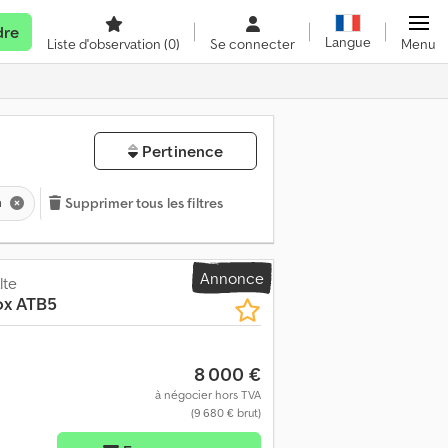
dre
Langue
Liste d'observation
(0)
Se connecter
Menu
Pertinence
n
Supprimer tous les filtres
Annonce
lte
ox ATB5
8 000 €
à négocier hors TVA
(9 680 € brut)