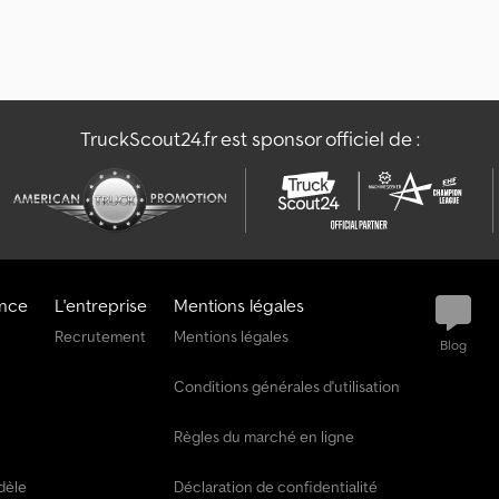
TruckScout24.fr est sponsor officiel de :
ance
L'entreprise
Mentions légales
Recrutement
Mentions légales
Blog
Conditions générales d'utilisation
Règles du marché en ligne
dèle
Déclaration de confidentialité