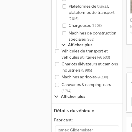
Plateformes de travail,
plateformes de transport
(2 016)
É
Chargeuses
(1 503)
v
Machines de construction
spéciales
(952)
Afficher plus
Véhicules de transport et
f
véhicules utilitaires
(46 533)
M
Chariots élévateurs et camions
D
industriels
(5 985)
Machines agricoles
(4 230)
Caravanes & camping-cars
(3 714)
Afficher plus
Détails du véhicule
Fabricant :