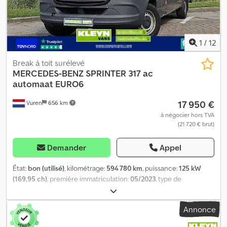
1
/
12
Break à toit surélevé
MERCEDES-BENZ
SPRINTER 317 ac
automaat EURO6
17 950 €
Vuren
656 km
à négocier hors TVA
(21 720 € brut)
Demander
Appel
État:
bon (utilisé)
, kilométrage:
594 780 km
, puissance:
125 kW
(169,95 ch)
, première immatriculation:
05/2023
, type de
carburant:
diesel
, dimension des pneus:
235/65R16
, configuration
d'essieux:
4x2
, empattement:
4 330 mm
, carburant:
diesel
, couleur:
Annonce
gris
, cabine conducteur:
cabine courte
, type d'engrenage:
automatique
, classe d'émission:
Euro 6
, suspension:
acier
,