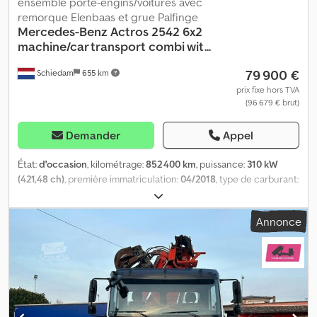
ensemble porte-engins/voitures avec
remorque Elenbaas et grue Palfinge
Mercedes-Benz
Actros 2542 6x2
machine/car transport combi wit...
79 900 €
Schiedam
655 km
prix fixe hors TVA
(96 679 € brut)
Demander
Appel
État:
d'occasion
, kilométrage:
852 400 km
, puissance:
310 kW
(421,48 ch)
, première immatriculation:
04/2018
, type de carburant:
diesel
, dimension des pneus:
385/55 R 22.5
, configuration
d'essieux:
6x2
, empattement:
6 850 mm
, carburant:
diesel
, cabine
Annonce
conducteur:
cabine couchette
, type d'engrenage:
automatique
,
classe d'émission:
Euro 6
, suspension:
acier-air
, longueur totale:
10 520 mm
, largeur totale:
2 550 mm
, Année de construction:
2018
, Équipement:
ABS, AdBlue, chauffage de stationnement,
climatisation, réfrigérateur, régulateur de vitesse, régulation
électrique des vitres, verrouillage centralisé
, = Autres options et
équipements = - 6x2 - Réservoir de carburant en aluminium -