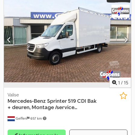
1
/
15
Valise
Mercedes-Benz
Sprinter 519 CDI Bak
+ deuren, Montage /service...
Geffen
657 km