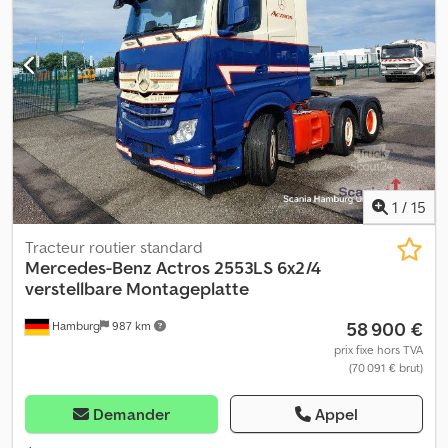
Remarques = Mercedes Actros 4151 Première mise en circulation :
05/2012 Norme antipollution : 5 Kilométrage : 453 900 km Semi-
automatique Grue de chargement avec télécommande Palfinger
PK78002 Année de fabrication : 2018 5x extension hydraulique +
JIB 5x extension hydraulique Rotateur + fonction additionnelle ! 11
800 kg à 6 mètres 7 000 kg à 10 mètres 4 850 kg à ... mètres ... kg à
20 mètres 1 340 kg à 27 mètres Csdpfxozl Tpmj Adqsrf Espace de
chargement : Longueur : 6,2 mètres Largeur : 2,44 mètres Pneus
premier essieu : +/-75% Pneus deuxième essieu : +/-80% Pneus
troisième essieu : NEUFS Pneus quatrième essieu : NEUFS
1
/
15
Cevoman bv. Lenskensdijk 5 2200 Herentals Belgique
Tracteur routier standard
Mercedes-Benz
Actros 2553LS 6x2/4
verstellbare Montageplatte
58 900 €
Hamburg
987 km
prix fixe hors TVA
(70 091 € brut)
Demander
Appel