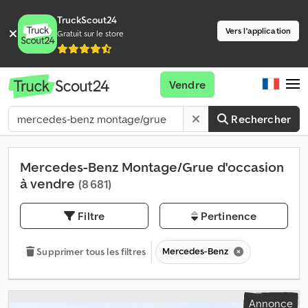
TruckScout24
Vers l'application
Gratuit sur le store
Vendre
Rechercher
Mercedes-Benz Montage/Grue d'occasion
à vendre
(8 681)
Filtre
Pertinence
Mercedes-Benz
Supprimer tous les filtres
Annonce