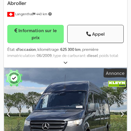
Abroller
Langenthal
440 km
Information sur le
Appel
prix
État:
d'occasion
, kilométrage:
625 300 km
, première
immatriculation:
06/2009
, type de carburant:
diesel
, poids total:
32 000 kg
, type d'engrenage:
semi-automatique
, classe
d'émission:
Euro 5
, Équipement:
filtre à particules
, Suspension : à
Annonce
lames Crsdozdm Tvepfx Adqsf