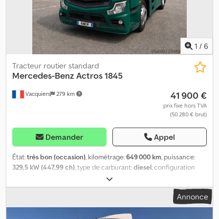
1
/
6
Tracteur routier standard
Mercedes-Benz
Actros 1845
41 900 €
Vacquiers
279 km
prix fixe hors TVA
(50 280 € brut)
Demander
Appel
État:
très bon (occasion)
, kilométrage:
649 000 km
, puissance:
329,5 kW (447,99 ch)
, type de carburant:
diesel
, configuration
d'essieux:
4x2
, carburant:
diesel
, freins:
retardeur
, couleur:
vert
,
cabine conducteur:
cabine couchette
, type d'engrenage:
Annonce
automatique
, suspension:
acier-air
, Année de construction:
2019
,
Équipement:
ABS, EBS (Système de freinage électronique),
airbag, blocage de différentiel, climatisation, contrôle de