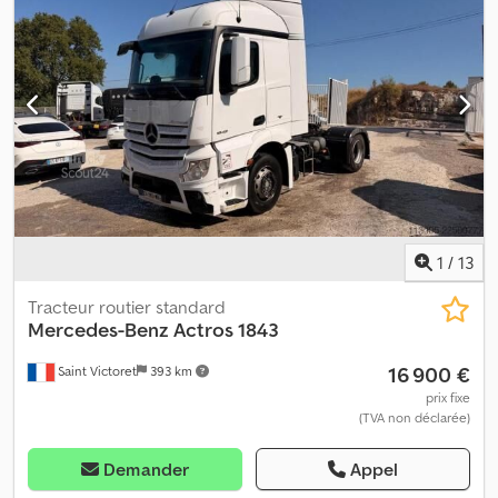
traction, direction assistée, programme électronique de
stabilité (ESP), retardeur, régulateur de vitesse, verrouillage
centralisé
, MERCEDES ACTRO 1845 CABINE LARGE ABS, EBS,
Retardateur, Climatisation, Vitres électriques, Ordinateur de bord,
, Direction assistée, Sièges à suspension pneumatique,
Tachygraphe, Cedpezrh Udjfx Adqorf
1
/
13
Tracteur routier standard
Mercedes-Benz
Actros 1843
16 900 €
Saint Victoret
393 km
prix fixe
(TVA non déclarée)
Demander
Appel