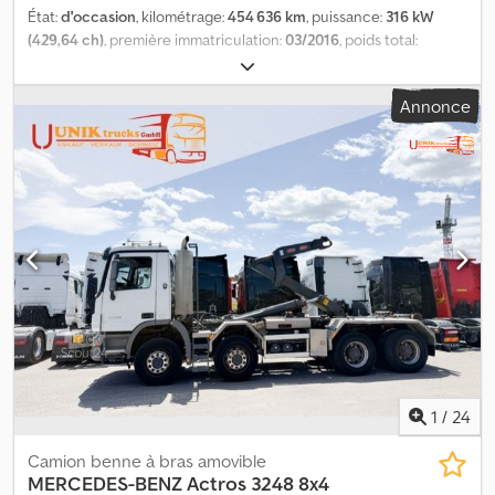
État:
d'occasion
, kilométrage:
454 636 km
, puissance:
316 kW
(429,64 ch)
, première immatriculation:
03/2016
, poids total:
44 000 kg
, dimension des pneus:
-
, configuration d'essieux:
4x2
,
type d'engrenage:
automatique
, classe d'émission:
Euro 6
, Année
Annonce
de construction:
2016
, RETARDER WIR SPRECHEN DEUTSCH WE
SPEAK ENGLISH PO RUSSKI GOVORIM HABLAMOS ESPAÑOL
GOVORIM SERPSKI FOLMI SHQIPE Délai de livraison (en jours): 1
Puissance: 430CV DIN Puissance: 316kW Cjdpfx Aezrzqlsdqerf
Puissance fiscale: 29CV
1
/
24
Camion benne à bras amovible
MERCEDES-BENZ
Actros 3248 8x4