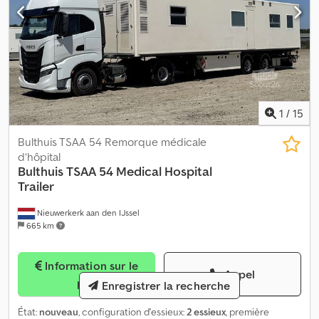
1
/
15
Bulthuis TSAA 54 Remorque médicale
d’hôpital
Bulthuis
TSAA 54 Medical Hospital
Trailer
Nieuwerkerk aan den IJssel
665 km
Information sur le
Appel
prix
Enregistrer la recherche
État:
nouveau
, configuration d'essieux:
2 essieux
, première