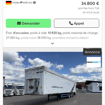
34 800 €
Hilden
649 km
prix fixe hors TVA
(41 412 € brut)
Demander
Appel
État:
d'occasion
, poids à vide:
10 920 kg
, poids maximal de charge:
27 080 kg
, poids total:
38 000 kg
, première immatriculation:
05/2017
, longueur de l'espace de chargement:
13 400 mm
,
largeur de l’espace de chargement:
2 480 mm
, hauteur de
Annonce
l'espace de chargement:
2 620 mm
, volume de l'espace de
chargement:
87 m³
, suspension:
air
, dimension des pneus:
385/65R22,5
, couleur:
blanc
, type d'engrenage:
autre
, taille du
pneu avant:
385/65R22,5
, taille de pneu arrière:
385/65R22,5
,
cabine conducteur:
autre
, classe d'émission:
aucun
, Équipement:
ABS, unité de refroidissement
, Semi-remorque frigorifique
Chereau pour produits surgelés avec Thermo King SLXi 200
Fleischer - Groupe frigorifique : Thermo King SLXi 200 - Fleischer
- Alimentation électrique - Dimensions (L x l x H) : 13,40 x 2,48 x 2,62
m - Freins à disque - Enregistreur de température - Essieux BPW -
Pneus FRC/ATP : 385/65/22,5 - Caisse à palettes Très bon état, prix