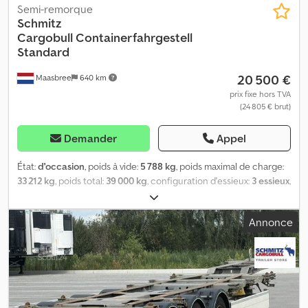
Semi-remorque
Schmitz
Cargobull
Containerfahrgestell
Standard
20 500 €
Maasbree
640 km
prix fixe hors TVA
(24 805 € brut)
Demander
Appel
État:
d'occasion
, poids à vide:
5 788 kg
, poids maximal de charge:
33 212 kg
, poids total:
39 000 kg
, configuration d'essieux:
3 essieux
,
première immatriculation:
07/2022
, prochaine inspection (TÜV):
07/2027
, suspension:
air
, Année de construction:
2022
,
Annonce
Équipement:
ABS
, Poids à vide : 5 788 kg, poids total autorisé en
charge (PTAC) : 39 000 kg, suspension pneumatique, protection
anti-encastrement, essieu relevable avant et arrière, système de
freinage électronique EBS, connecteur 1x15 et 2x7 pôles,
protection anti-projection, vous trouverez l’ensemble de notre
offre de véhicules sur notre site. Vous souhaitez un financement