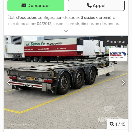
Demander
Appel
État:
d'occasion
, configuration d'essieux:
3 essieux
, première
immatriculation:
04/2012
, suspension:
air
, dimension des pneus:
385/65 R22.5
, couleur:
autre
, Année de construction:
2012
,
Configuration des essieux Dimension des pneus : 385/65 R22.5
Annonce
Dsdpfx Afozra Tlj Reck Marque des essieux : SAF Freins : freins à
disque Suspension : suspension pneumatique Essieu arrière 1 :
profil du pneu gauche : 4 mm ; droit : 12 mm Essieu arrière 2 : profil
du pneu gauche : 12 mm ; droit : 12 mm Essieu arrière 3 : profil du
pneu gauche : 10 mm ; droit : 9 mm Poids Poids à vide : 6 595 kg
Charge utile : 32 405 kg PTAC : 39 000 kg État Dommages : aucun
1
/
15