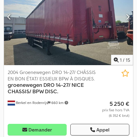
1
/
15
2004 Groenewegen DRO 14-27/ CHÂSSIS
EN BON ÉTAT/ ESSIEUX BPW À DISQUES.
groenewegen
DRO 14-27/ NICE
CHASSIS/ BPW DISC.
5 250 €
Berkel en Rodenrijs
660 km
prix fixe hors TVA
(6 352 € brut)
Demander
Appel