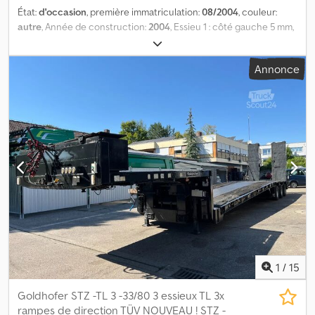
État:
d'occasion
, première immatriculation:
08/2004
, couleur:
autre
, Année de construction:
2004
, Essieu 1 : côté gauche 5 mm,
côté droit 3 mm Dedpfxszrnk Eo Af Reck Essieu 2 : côté gauche 6
mm, côté droit 5 mm Essieu 3 : côté gauche 6 mm, côté droit 6
Annonce
mm
1
/
15
Goldhofer STZ -TL 3 -33/80 3 essieux TL 3x
rampes de direction TÜV NOUVEAU ! STZ -