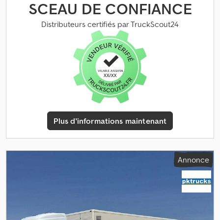
Suspension : suspension pneumatique Poids total autorisé en
SCEAU DE CONFIANCE
charge (PTAC) : 30 000 kg Marque de la superstructure : Smit
Prix : sur demande
Distributeurs certifiés par TruckScout24
Plus d'informations maintenant
Annonce