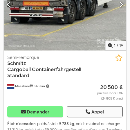
? Grâce à nos services à valeur ajoutée, nous vous proposons des
solutions de financement personnalisées, ainsi que des services
de maintenance complète et de télématique. Nous serons ravis
de vous conseiller. Dcsdpfxjzr Rype Af Rsk
1
/
15
Semi-remorque
Schmitz
Cargobull
Containerfahrgestell
Standard
20 500 €
Maasbree
640 km
prix fixe hors TVA
(24 805 € brut)
Demander
Appel
État:
d'occasion
, poids à vide:
5 788 kg
, poids maximal de charge:
33 212 kg
, poids total:
39 000 kg
, configuration d'essieux:
3 essieux
,