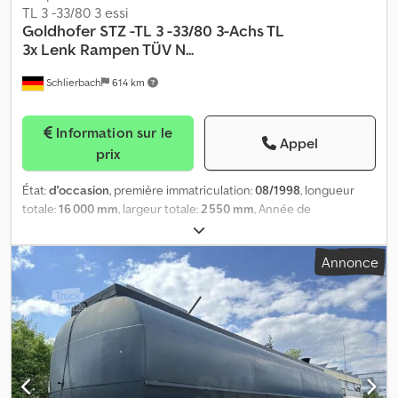
TL 3 -33/80 3 essi
Goldhofer
STZ -TL 3 -33/80 3-Achs TL
3x Lenk Rampen TÜV N...
Schlierbach
614 km
Information sur le
Appel
prix
État:
d'occasion
, première immatriculation:
08/1998
, longueur
totale:
16 000 mm
, largeur totale:
2 550 mm
, Année de
construction:
1998
, GOLDHOFER STZ-TL 3-33/80 semi-remorque
surbaissée à 3 essieux (col de cygne) avec 3 essieux directeurs,
Annonce
plateau abaissable et rampes hydrauliques REMORQUE SABLÉE
ET REPEINTE !! • ABS • 3 x essieux BPW ECO-Plus à suspension
pneumatique • 3 x essieux directeurs • dispositif de
levée/abaissement • rampes d'accès hydrauliques en 2 parties •
plateau abaissable hydrauliquement • extensible à 3 m de largeur
• panneaux d'avertissement • prise NATO pour pompe
électrique/hydraulique • longueur totale : 16 000 mm • poids à
vide : 15 900 kg • PTAC : 48 000 kg (techniquement possible : 48