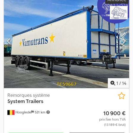
Marque des essieux : Mercedes-Benz Freins : freins à disque
Essieu arrière 1 : jantes aluminium ; essieu relevable ; profil pneu
gauche : 12 mm ; profil pneu droit : 12 mm Essieu arrière 2 : jantes
aluminium ; profil pneu gauche : 5 mm ; suspension : suspension
pneumatique Essieu arrière 3 : profil pneu gauche : 12 mm ; profil
pneu droit : 12 mm ; suspension : suspension pneumatique Poids
Poids à vide : 8 320 kg Charge utile : 30 680 kg PTAC : 39 000 kg
Dedpfszrbriex Af Rock État Dommages : aucun
1
/
14
Remorques système
System Trailers
10 900 €
Hooglede
531 km
prix fixe hors TVA
(13 189 € brut)