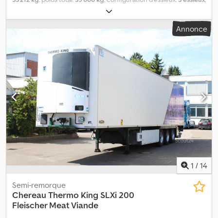
première immatriculation:
07/2022
, prochaine inspection (TÜV):
07/2027
, suspension:
air
, Année de construction:
2022
,
Annonce
Équipement:
ABS
, Poids à vide : 5 788 kg, poids total autorisé en
charge (PTAC) : 39 000 kg, suspension pneumatique, protection
anti-encastrement, essieu relevable avant et arrière, système de
freinage électronique EBS, connecteur 1 x 15 broches et
2 x 7 broches, dispositif anti-projection, vous trouverez l’ensemble
de notre offre de véhicules sur notre site. Souhaitez-vous un
financement ? Grâce à nos services à valeur ajoutée, nous vous
proposons des solutions de financement personnalisées, ainsi
que des services de maintenance complète et des services de
télématique. Nous serons ravis de vous conseiller. Dedpfxszr Ryio
Af Reck
1
/
14
Semi-remorque
Chereau
Thermo King SLXi 200
Fleischer Meat Viande