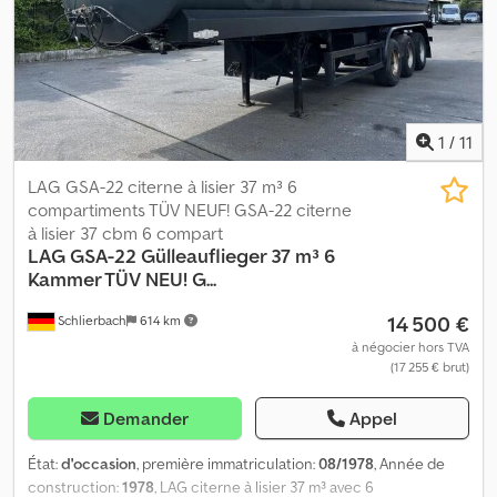
000 kg) • charge utile : 32 100 kg • 4 x manomètres de charge par
essieu Dcodpfx Aowpknwef Rok • jumelés : 235/75 R17.5 - Contrôle
technique / inspection et SP : !! neuf !! - Véhicule allemand ! Sous
réserve d'erreurs et de vente préalable !
1
/
11
LAG GSA-22 citerne à lisier 37 m³ 6
compartiments TÜV NEUF! GSA-22 citerne
à lisier 37 cbm 6 compart
LAG
GSA-22 Gülleauflieger 37 m³ 6
Kammer TÜV NEU! G...
14 500 €
Schlierbach
614 km
à négocier hors TVA
(17 255 € brut)
Demander
Appel
État:
d'occasion
, première immatriculation:
08/1978
, Année de
construction:
1978
, LAG citerne à lisier 37 m³ avec 6