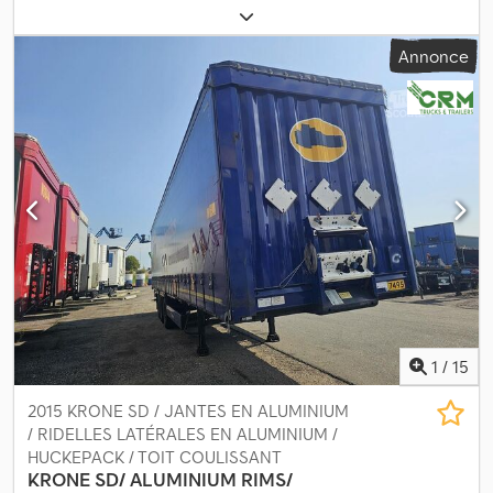
compartiments ! Pour env. 10 000 €-- ENTIÈREMENT révisée à
neuf, nouveau système de freinage, 3ᵉ essieu neuf, nouvelle
Annonce
installation électrique, nouvelle suspension pneumatique !
Djdpowmpatsfx Af Rock • Superstructure aluminium • Capacité de
37 200 litres • 6 compartiments de 6 200 litres chacun • 6 trappes
de visite • Sortie directe à l'arrière ! • 3 essieux BPW à suspension
pneumatique • Freins à tambour • Pneus 385/65 R 22.5 - Contrôle
technique neuf ! - Prête à l'emploi ! Sous réserve d'erreurs et de
vente préalable !
1
/
15
2015 KRONE SD / JANTES EN ALUMINIUM
/ RIDELLES LATÉRALES EN ALUMINIUM /
HUCKEPACK / TOIT COULISSANT
KRONE
SD/ ALUMINIUM RIMS/