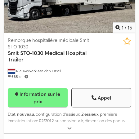
1
/
15
Remorque hospitalière médicale Smit
STO-1030
Smit
STO-1030 Medical Hospital
Trailer
Nieuwerkerk aan den IJssel
665 km
Information sur le
Appel
prix
État:
nouveau
, configuration d'essieux:
2 essieux
, première
immatriculation:
02/2012
, suspension:
air
, dimension des pneus:
265/70R19.5
, couleur:
blanc
, Année de construction:
2012
,
Dimensions des pneus : 265/70R19,5 Dodpezrmbvefx Af Rsck