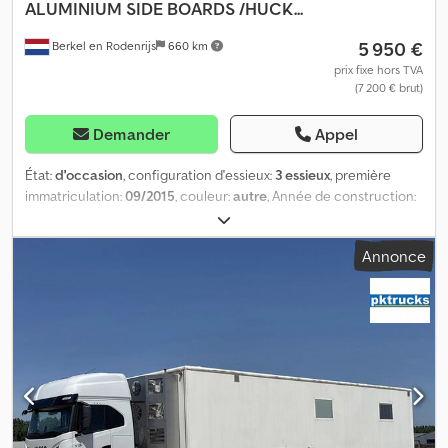
ALUMINIUM SIDE BOARDS /HUCK...
5 950 €
Berkel en Rodenrijs
660 km
prix fixe hors TVA
(7 200 € brut)
Demander
Appel
État:
d'occasion
, configuration d'essieux:
3 essieux
, première
immatriculation:
09/2015
, couleur:
autre
, Année de construction:
2015
, Essieu 1 : côté gauche 8 mm, côté droit 8 mm Essieu 2 : côté
gauche 6 mm, côté droit 6 mm Dodpfozrk Srox Af Rjck Essieu 3 :
Annonce
côté gauche 6 mm, côté droit 6 mm = Pour plus d’informations =
Poids à vide : 6 860 kg