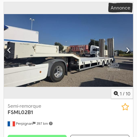
Annonce
1
/
10
Semi-remorque
FSML02B1
Perpignan
397 km