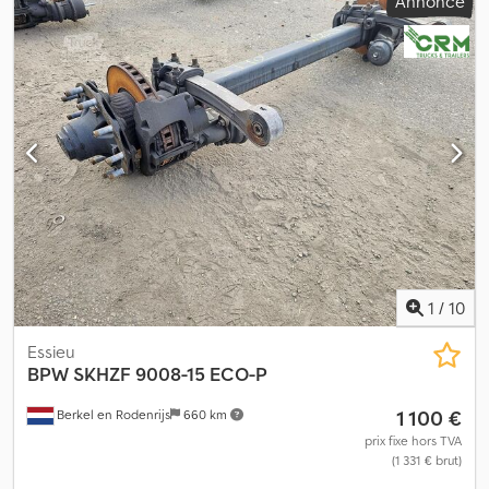
Annonce
1
/
10
Essieu
BPW
SKHZF 9008-15 ECO-P
1 100 €
Berkel en Rodenrijs
660 km
prix fixe hors TVA
(1 331 € brut)