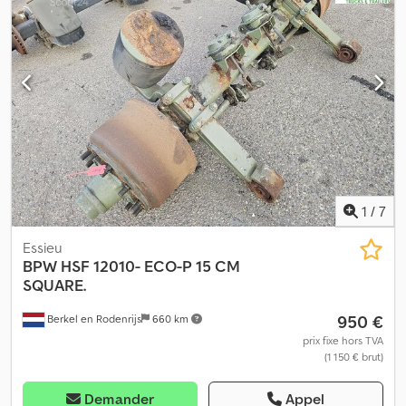
1
/
7
Essieu
BPW
HSF 12010- ECO-P 15 CM
SQUARE.
950 €
Berkel en Rodenrijs
660 km
prix fixe hors TVA
(1 150 € brut)
Demander
Appel