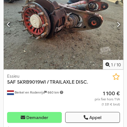
1
/
10
Essieu
SAF
SKRB9019WI / TRAILAXLE DISC.
1 100 €
Berkel en Rodenrijs
660 km
prix fixe hors TVA
(1 331 € brut)
Demander
Appel