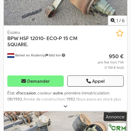
1
/
6
Essieu
BPW
HSF 12010- ECO-P 15 CM
SQUARE.
950 €
Berkel en Rodenrijs
660 km
prix fixe hors TVA
(1 150 € brut)
Demander
Appel
État:
d'occasion
, couleur:
autre
, première immatriculation:
08/1992
, Année de construction:
1992
, Nous avons en stock plus
de 100 essieux. Dsdpfx Ajzrr Twehyokr N’hésitez pas à nous
contacter si vous ne trouvez pas ce que vous cherchez. = Pour
Annonce
plus d’informations = Numéro de série : HSF 12010 ECO-P