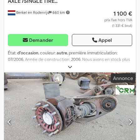
AXLE /SINGLE TIRE...
1 100 €
Berkel en Rodenrijs
660 km
prix fixe hors TVA
(1 331 € brut)
Demander
Appel
État:
d'occasion
, couleur:
autre
, première immatriculation:
07/2006
, Année de construction:
2006
, Nous avons en stock plus
de 100 essieux. N’hésitez pas à nous contacter si vous ne trouvez
pas ce que vous cherchez. = Plus d’informations = Dsdpfx
Annonce
Ahezqyn Hjyjkr Numéro de série : 163 07 3 439