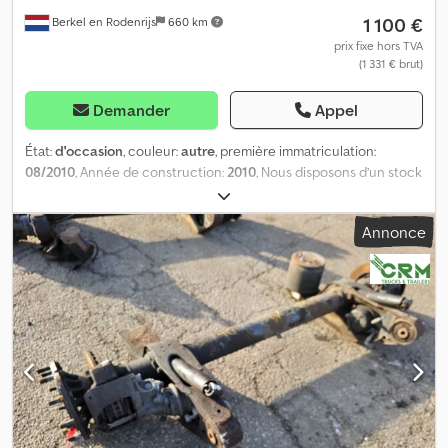
1 100 €
Berkel en Rodenrijs
660 km
prix fixe hors TVA
(1 331 € brut)
Demander
Appel
État:
d'occasion
, couleur:
autre
, première immatriculation:
08/2010
, Année de construction:
2010
, Nous disposons d’un stock
de plus de 100 essieux. Veuillez nous contacter si vous ne trouvez
pas ce que vous recherchez. Dkedpfxezrr Ibe Ahysr = Plus
Annonce
d’informations = Numéro de série : NO TEMPLATE