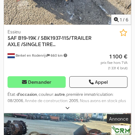
1
/
6
Essieu
SAF
B19-19K / SBK1937-11S/TRAILER
AXLE /SINGLE TIRE...
1 100 €
Berkel en Rodenrijs
660 km
prix fixe hors TVA
(1 331 € brut)
Demander
Appel
État:
d'occasion
, couleur:
autre
, première immatriculation:
08/2006
, Année de construction:
2005
, Nous avons en stock plus
de 100 essieux. N’hésitez pas à nous contacter si vous ne trouvez
pas ce que vous cherchez. Dkjdpfozrfc Sex Ahysr = Plus
Annonce
d’informations = Numéro de série : 163 07 3 439