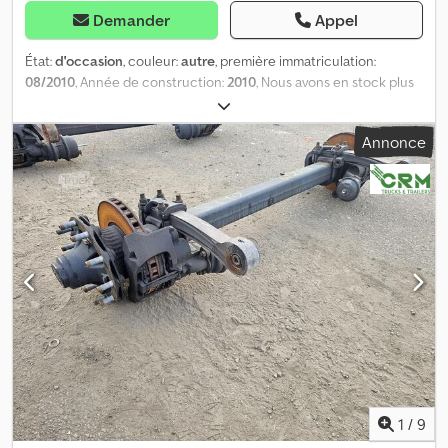
Demander
Appel
État:
d'occasion
, couleur:
autre
, première immatriculation:
08/2010
, Année de construction:
2010
, Nous avons en stock plus
de 100 essieux. Dkedpfjzr Ay Usx Ahyor N’hésitez pas à nous
contacter si vous ne trouvez pas ce que vous cherchez. = Plus
Annonce
d’informations = Numéro de série : 27.59.616.481
1
/
9