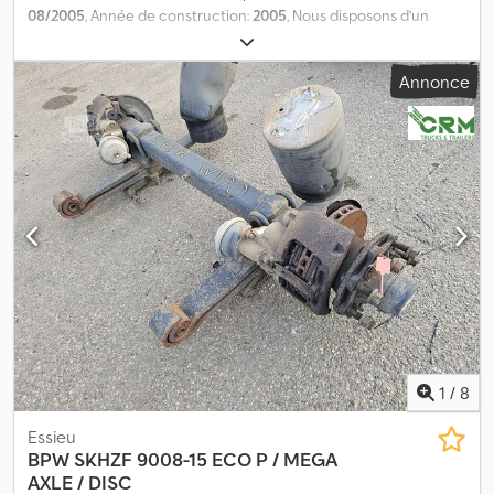
08/2005
, Année de construction:
2005
, Nous disposons d’un
stock de plus de 100 essieux. N’hésitez pas à nous contacter si
vous ne trouvez pas ce que vous cherchez. = Pour plus
Annonce
d’informations = Djdpfx Aozrtfnshyjkr Numéro de série :
27.48.613.004
1
/
8
Essieu
BPW
SKHZF 9008-15 ECO P / MEGA
AXLE / DISC