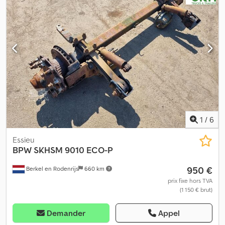
1
/
6
Essieu
BPW
SKHSM 9010 ECO-P
950 €
Berkel en Rodenrijs
660 km
prix fixe hors TVA
(1 150 € brut)
Demander
Appel