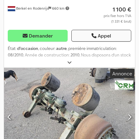
1 100 €
Berkel en Rodenrijs
660 km
prix fixe hors TVA
(1 331 € brut)
Demander
Appel
État:
d'occasion
, couleur:
autre
, première immatriculation:
08/2010
, Année de construction:
2010
, Nous disposons d’un stock
de plus de 100 essieux. N’hésitez pas à nous contacter si vous ne
trouvez pas ce que vous recherchez. = Plus d’informations =
Annonce
Dksdpfx Aozrr Unshyer Numéro de série : 27.59.616.482