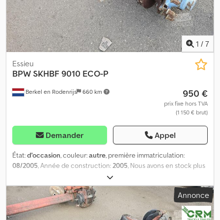
1
/
7
Essieu
BPW
SKHBF 9010 ECO-P
950 €
Berkel en Rodenrijs
660 km
prix fixe hors TVA
(1 150 € brut)
Demander
Appel
État:
d'occasion
, couleur:
autre
, première immatriculation:
08/2005
, Année de construction:
2005
, Nous avons en stock plus
de 100 essieux. Dsdpfx Aszrr Sajhyokr N’hésitez pas à nous
contacter si vous ne trouvez pas ce que vous cherchez. = Pour
Annonce
plus d’informations = Numéro de série : 27.48.610.106