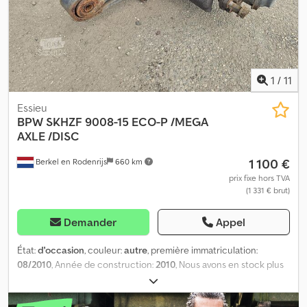
1
/
11
Essieu
BPW
SKHZF 9008-15 ECO-P /MEGA
AXLE /DISC
1 100 €
Berkel en Rodenrijs
660 km
prix fixe hors TVA
(1 331 € brut)
Demander
Appel
État:
d'occasion
, couleur:
autre
, première immatriculation:
08/2010
, Année de construction:
2010
, Nous avons en stock plus
de 100 essieux. N’hésitez pas à nous contacter si vous ne trouvez
pas ce que vous cherchez. = Plus d’informations = Dkodpezr