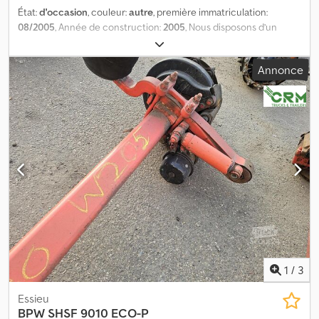
État:
d'occasion
, couleur:
autre
, première immatriculation:
08/2005
, Année de construction:
2005
, Nous disposons d’un
stock de plus de 100 essieux. N’hésitez pas à nous contacter si
vous ne trouvez pas ce que vous cherchez. = Pour plus
Annonce
d’informations = Numéro de série : 27.48.613.003 Dkedpfx
Ahszrtwwsysr
1
/
3
Essieu
BPW
SHSF 9010 ECO-P