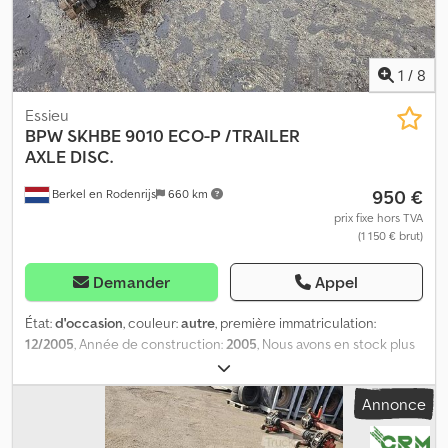
1
/
8
Essieu
BPW
SKHBE 9010 ECO-P /TRAILER
AXLE DISC.
950 €
Berkel en Rodenrijs
660 km
prix fixe hors TVA
(1 150 € brut)
Demander
Appel
État:
d'occasion
, couleur:
autre
, première immatriculation:
12/2005
, Année de construction:
2005
, Nous avons en stock plus
de 100 essieux. Djdpfx Aozrt Hrehyskr N’hésitez pas à nous
contacter si vous ne trouvez pas ce que vous cherchez. = Plus
Annonce
d’informations = Numéro de série : 27.48.610.296