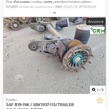
État:
d'occasion
, couleur:
autre
, première immatriculation:
07/2007
, Année de construction:
2007
, ESSEU DE REMORQUE
Dedpfjzqyrfex Ahyjkr = Plus d’informations = Numéro de série :
11 13 155 0191
Annonce
1
/
9
Essieu
SAF
B19-19K / SBK1937-11S/TRAILER