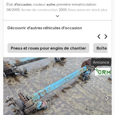
État:
d'occasion
, couleur:
autre
, première immatriculation:
08/2005
, Année de construction:
2005
, Nous avons en stock plus
de 100 essieux. N'hésitez pas à nous contacter si vous ne trouvez
pas ce que vous cherchez. = Pour plus d'informations = Dedpfx
Ahezruggoyekr Numéro de série : 044410068
Découvrir d'autres véhicules d'occasion
n
Pneus et roues pour engins de chantier
Boîte de 
Annonce