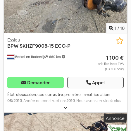
1
/
10
Essieu
BPW
SKHZF9008-15 ECO-P
1 100 €
Berkel en Rodenrijs
660 km
prix fixe hors TVA
(1 331 € brut)
Demander
Appel
État:
d'occasion
, couleur:
autre
, première immatriculation:
08/2010
, Année de construction:
2010
, Nous avons en stock plus
de 100 essieux. N’hésitez pas à nous contacter si vous ne trouvez
pas ce que vous cherchez. = Plus d’informations = Numéro de
Annonce
série : 27.59.616.481 Dsdpfx Ajzr Ahlehyjkr