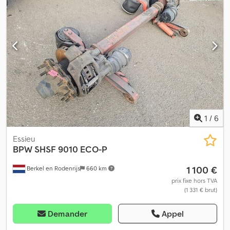
1
/
6
Essieu
BPW
SHSF 9010 ECO-P
1 100 €
Berkel en Rodenrijs
660 km
prix fixe hors TVA
(1 331 € brut)
Demander
Appel