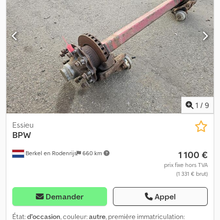
1
/
9
Essieu
BPW
1 100 €
Berkel en Rodenrijs
660 km
prix fixe hors TVA
(1 331 € brut)
Demander
Appel
État:
d'occasion
, couleur:
autre
, première immatriculation: