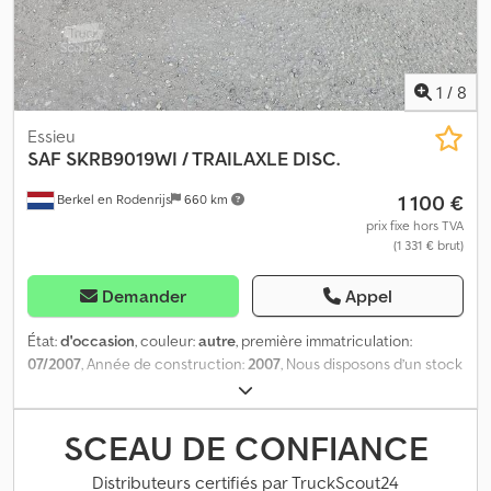
1
/
8
Essieu
SAF
SKRB9019WI / TRAILAXLE DISC.
1 100 €
Berkel en Rodenrijs
660 km
prix fixe hors TVA
(1 331 € brut)
Demander
Appel
État:
d'occasion
, couleur:
autre
, première immatriculation:
07/2007
, Année de construction:
2007
, Nous disposons d’un stock
de plus de 100 essieux. N’hésitez pas à nous contacter si vous ne
trouvez pas ce que vous cherchez. = Plus d’informations = Dedpfx
Ahozqyngsyekr Numéro de série : 11 13 155 0191
SCEAU DE CONFIANCE
Distributeurs certifiés par TruckScout24