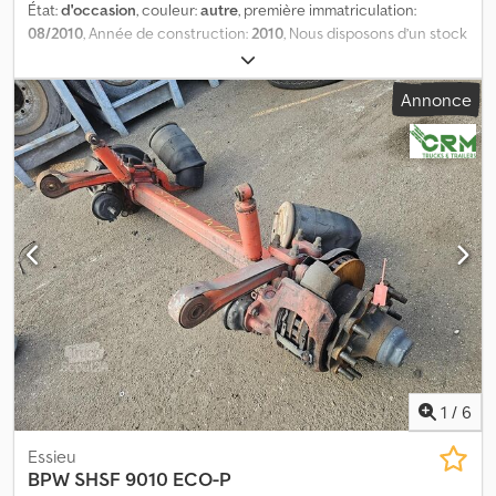
État:
d'occasion
, couleur:
autre
, première immatriculation:
08/2010
, Année de construction:
2010
, Nous disposons d’un stock
de plus de 100 essieux. Dedpfezrr R Ajx Ahyskr Veuillez nous
contacter si vous ne trouvez pas ce que vous recherchez. = Plus
Annonce
d’informations = Numéro de série : NO TEMPLATE
1
/
6
Essieu
BPW
SHSF 9010 ECO-P