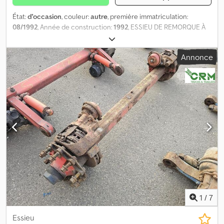
État:
d'occasion
, couleur:
autre
, première immatriculation:
08/1992
, Année de construction:
1992
, ESSIEU DE REMORQUE À
CHARGE LOURDE. = Plus d’informations = Dsdszrr Tdjpfx Ahyjkr
Numéro de série : AUCUN MODÈLE
Annonce
1
/
7
Essieu