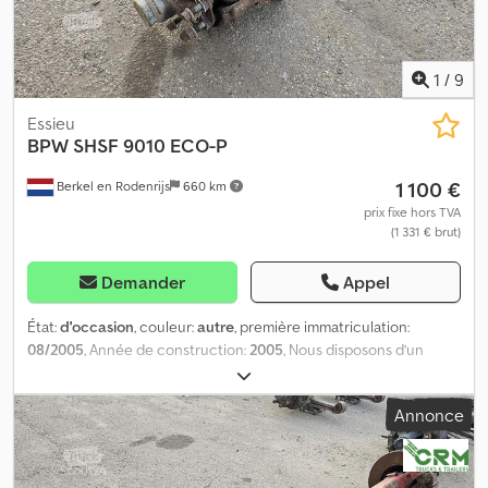
1
/
9
Essieu
BPW
SHSF 9010 ECO-P
1 100 €
Berkel en Rodenrijs
660 km
prix fixe hors TVA
(1 331 € brut)
Demander
Appel
État:
d'occasion
, couleur:
autre
, première immatriculation:
08/2005
, Année de construction:
2005
, Nous disposons d’un
stock de plus de 100 essieux. N’hésitez pas à nous contacter si
vous ne trouvez pas ce que vous recherchez. = Plus
Annonce
d’informations = Numéro de série : SHSF 9010 ECO-P Dkodpezrtg
Sjfx Ahyer