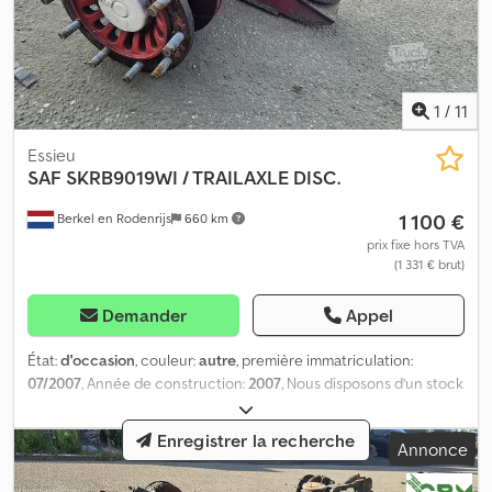
1
/
11
Essieu
SAF
SKRB9019WI / TRAILAXLE DISC.
1 100 €
Berkel en Rodenrijs
660 km
prix fixe hors TVA
(1 331 € brut)
Demander
Appel
État:
d'occasion
, couleur:
autre
, première immatriculation:
07/2007
, Année de construction:
2007
, Nous disposons d’un stock
de plus de 100 essieux. N’hésitez pas à nous contacter si vous ne
trouvez pas ce que vous cherchez. Dedpfxezqyl Ee Ahyekr = Plus
Enregistrer la recherche
Annonce
d’informations = Numéro de série : 11 13 155 0191