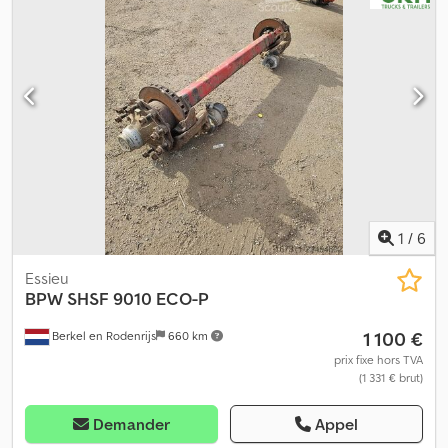
1
/
6
Essieu
BPW
SHSF 9010 ECO-P
1 100 €
Berkel en Rodenrijs
660 km
prix fixe hors TVA
(1 331 € brut)
Demander
Appel