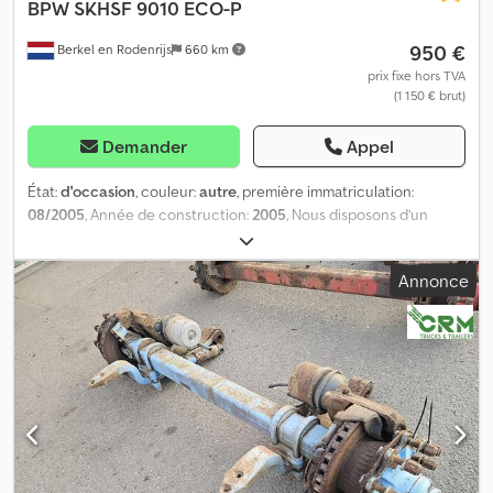
BPW
SKHSF 9010 ECO-P
950 €
Berkel en Rodenrijs
660 km
prix fixe hors TVA
(1 150 € brut)
Demander
Appel
État:
d'occasion
, couleur:
autre
, première immatriculation:
08/2005
, Année de construction:
2005
, Nous disposons d’un
stock de plus de 100 essieux. Dkodpfx Ahozrr Smsyjr Veuillez nous
contacter si vous ne trouvez pas ce que vous recherchez. = Plus
Annonce
d’informations = Numéro de série : NO TEMPLATE