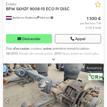
Essieu
BPW
SKHZF 9008-15 ECO P/ DISC
1 100 €
Berkel en Rodenrijs
660 km
prix fixe hors TVA
(1 331 € brut)
Demander
Appel
État:
d'occasion
, couleur:
autre
, première immatriculation:
08/2010
, Année de construction:
2010
, Nous avons en stock plus
de 100 essieux. N’hésitez pas à nous contacter si vous ne trouvez
pas ce que vous cherchez. Dsdpfxezr Awto Ahyekr = Plus
Annonce
d’informations = Numéro de série : 27.59.616.481