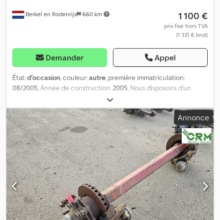
1 100 €
Berkel en Rodenrijs
660 km
prix fixe hors TVA
(1 331 € brut)
Demander
Appel
État:
d'occasion
, couleur:
autre
, première immatriculation:
08/2005
, Année de construction:
2005
, Nous disposons d’un
stock de plus de 100 essieux. N’hésitez pas à nous contacter si
vous ne trouvez pas ce que vous cherchez. = Pour plus
Annonce
d’informations = Dkedpfx Ahszrtiajyor Numéro de série :
27.48.613.004