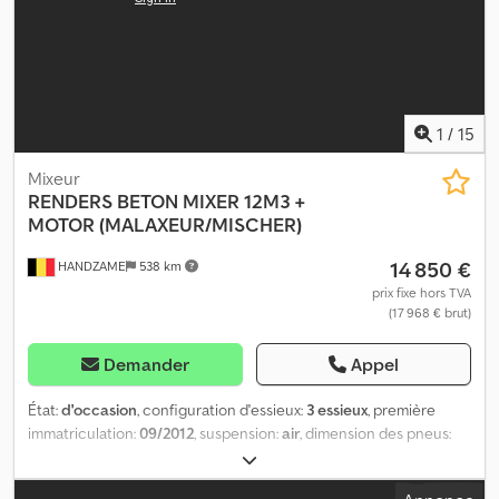
1
/
15
Mixeur
RENDERS
BETON MIXER 12M3 +
MOTOR (MALAXEUR/MISCHER)
14 850 €
HANDZAME
538 km
prix fixe hors TVA
(17 968 € brut)
Demander
Appel
État:
d'occasion
, configuration d'essieux:
3 essieux
, première
immatriculation:
09/2012
, suspension:
air
, dimension des pneus:
385/65r22,5
, empattement:
1 800 mm
, Année de construction:
2012
, Informations générales Matériau utilisable : béton