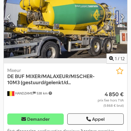
1
/
12
Mixeur
DE BUF
MIXER/MALAXEUR/MISCHER-
10M3 (gestuurd/gelenkt/d...
4 850 €
HANDZAME
538 km
prix fixe hors TVA
(5 868 € brut)
Demander
Appel
État:
d'occasion
, configuration d'essieux:
2 essieux
, première