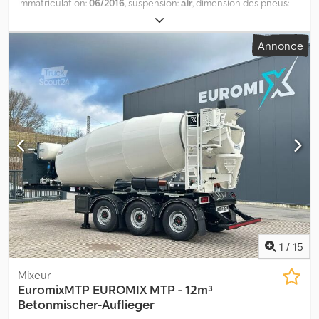
immatriculation:
06/2016
, suspension:
air
, dimension des pneus:
425/65/r22,5
, empattement:
1 300 mm
, Année de construction:
2016
, Matériau utilisable : béton Crsdszi D Unjpfx Akcef
Annonce
Dimensions des pneus : 425/65 R 22,5 Suspension : suspension
pneumatique Type de transmission : transmission intégrale Poids
total autorisé en charge (PTAC) : 39 000 kg Marque de la
superstructure : MOL
1
/
15
Mixeur
EuromixMTP
EUROMIX MTP - 12m³
Betonmischer-Auflieger