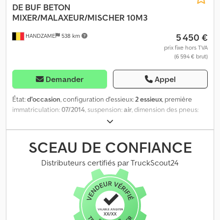
DE BUF
BETON
MIXER/MALAXEUR/MISCHER 10M3
5 450 €
HANDZAME
538 km
prix fixe hors TVA
(6 594 € brut)
Demander
Appel
État:
d'occasion
, configuration d'essieux:
2 essieux
, première
immatriculation:
07/2014
, suspension:
air
, dimension des pneus:
425/65R22,5
, empattement:
1 330 mm
, Année de construction:
2014
, Matériau utilisable : béton Dimension des pneus :
425/65R22,5 Suspension : suspension pneumatique Crsdpfouc
SCEAU DE CONFIANCE
Eixex Akcef Transmission : à roues Poids à vide : 7 120 kg Charge
utile : 28 880 kg PTAC : 36 000 kg
Distributeurs certifiés par TruckScout24