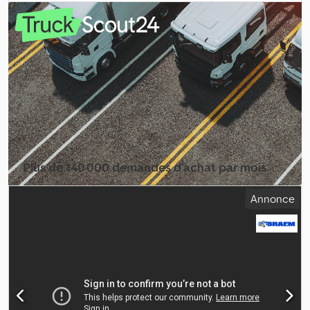
acier
, dimension des pneus:
385/65 R 22.5
, couleur:
blanc
, type
d'engrenage:
autre
, taille du pneu avant:
385/65 R 22.5
, taille de
pneu arrière:
385/65 R 22.5
, cabine conducteur:
autre
, classe
d'émission:
aucun
, Semi-remorque malaxeur Prestel avec
superstructure Stetter 10 m³ État irréprochable Prêt à l’emploi
Codpoyrxzpofx Akcjrf Véhicule allemand Également disponible en
ensemble complet
Plus de 140 000 demandes d'achat par mois
Sélectionner le pack revendeur
Annonce