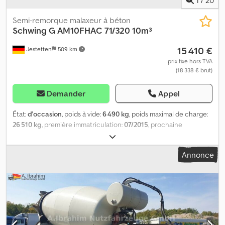
Semi-remorque malaxeur à béton
Schwing
G AM10FHAC 71/320 10m³
15 410 €
Jestetten
509 km
prix fixe hors TVA
(18 338 € brut)
Demander
Appel
État:
d'occasion
, poids à vide:
6 490 kg
, poids maximal de charge:
26 510 kg
, première immatriculation:
07/2015
, prochaine
inspection (TÜV):
07/2024
, largeur totale:
25 500 mm
, suspension:
air
, poids en ordre de marche:
33 000 kg
,
Annonce