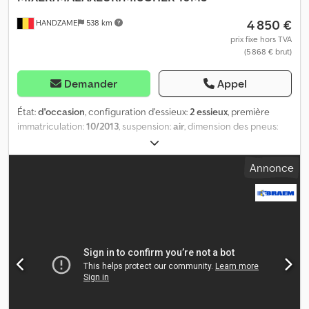
4 850 €
HANDZAME
538 km
prix fixe hors TVA
(5 868 € brut)
Demander
Appel
État:
d'occasion
, configuration d'essieux:
2 essieux
, première
immatriculation:
10/2013
, suspension:
air
, dimension des pneus:
425/65R22,5
, empattement:
1 320 mm
, Année de construction:
2013
, Matériau utilisable : béton Codpfsuc D Umox Akcorf
Annonce
Dimension des pneus : 425/65R22,5 Suspension : suspension
pneumatique Transmission : roue Marque de la superstructure :
CIFA