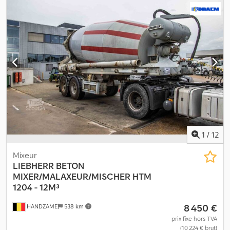
pneumatique Transmission : roues PTAC : 36 000 kg
1
/
12
Mixeur
LIEBHERR
BETON
MIXER/MALAXEUR/MISCHER HTM
1204 - 12M³
8 450 €
HANDZAME
538 km
prix fixe hors TVA
(10 224 € brut)