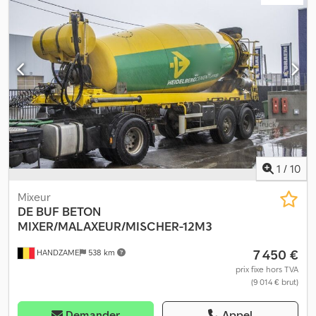
utile : 28 060 kg PTAC : 37 500 kg Marque de la carrosserie :
LIEBHERR
1
/
10
Mixeur
DE BUF
BETON
MIXER/MALAXEUR/MISCHER-12M3
7 450 €
HANDZAME
538 km
prix fixe hors TVA
(9 014 € brut)
Demander
Appel