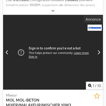
immatriculation:
10/2011
, suspension:
air
, dimension des pneus:
425/65r22.5
, empattement:
1 420 mm
, Année de construction:
2011
, Matériau utilisable : béton Csdpfeuczfvex Akcerf Dimension
Annonce
des pneus : 425/65r22.5 Suspension : suspension pneumatique
Essieu arrière 1 : directionnel Transmission : roues Poids à vide : 8
720 kg Charge utile : 24 280 kg PTAC : 33 000 kg
1
/
10
Mixeur
MOL
MOL-BETON
MIXER/MALAXEUR/MISCHER 10M3