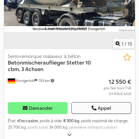
1
/
15
Semi-remorque malaxeur à béton
Betonmischerauflieger Stetter 10
cbm, 3 Achsen
12 550 €
Ennigerloh
753 km
prix fixe hors TVA
(14 934 € brut)
Demander
Appel
État:
d'occasion
, poids à vide:
8 300 kg
, poids maximal de charge:
25 700 kg
, poids total:
34 000 kg
, première immatriculation:
01/2000
, volume de l'espace de chargement:
10 m³
, suspension: