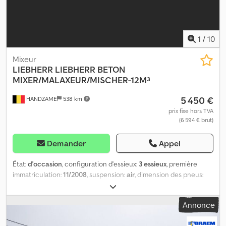
1
/
10
Mixeur
LIEBHERR
LIEBHERR BETON
MIXER/MALAXEUR/MISCHER-12M³
5 450 €
HANDZAME
538 km
prix fixe hors TVA
(6 594 € brut)
Demander
Appel
État:
d'occasion
, configuration d'essieux:
3 essieux
, première
immatriculation:
11/2008
, suspension:
air
, dimension des pneus:
385/65r22.5
, empattement:
1 300 mm
, Année de construction:
2008
, Matériau utilisable : béton Dimension des pneus :
Annonce
385/65r22.5 Suspension : suspension pneumatique Crodjuc
Ekiopfx Akcef Transmission : roues Poids à vide : 9 440 kg Charge