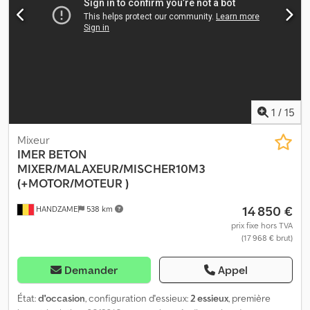
1
/
15
Mixeur
IMER
BETON
MIXER/MALAXEUR/MISCHER10M3
(+MOTOR/MOTEUR )
14 850 €
HANDZAME
538 km
prix fixe hors TVA
(17 968 € brut)
Demander
Appel
État:
d'occasion
, configuration d'essieux:
2 essieux
, première