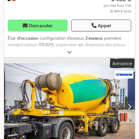
prix fixe hors TVA
(6 594 € brut)
Demander
Appel
État:
d'occasion
, configuration d'essieux:
2 essieux
, première
immatriculation:
07/2015
, suspension:
air
, dimension des pneus:
425/65r22.5
, empattement:
1 310 mm
, Année de construction:
2015
, Matériau utilisable : béton Dimension des pneus :
Annonce
425/65r22.5 Suspension : suspension pneumatique Entraînement :
roues Codpfx Ajuc Aqmekcsrf Poids à vide : 7 070 kg Charge utile :
25 930 kg PTAC : 33 000 kg