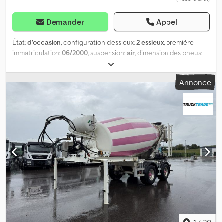
Demander
Appel
État:
d'occasion
, configuration d'essieux:
2 essieux
, première
immatriculation:
06/2000
, suspension:
air
, dimension des pneus:
425/65 R22.5
, couleur:
autre
, Année de construction:
2000
,
Configuration des essieux Dimension des pneus : 425/65 R22.5
Annonce
Marque des essieux : BPW Freins : freins à tambour Suspension :
suspension pneumatique Essieu arrière 1 : profil de pneu gauche :
5 %; profil de pneu droit : 5 % Essieu arrière 2 : profil de pneu
gauche : 5 %; profil de pneu droit : 5 % Poids Codpfx Aszra R
Rokcsrf Poids à vide : 7 500 kg Charge utile : 24 500 kg PTAC :
32 000 kg État Dommages : aucun
1
/
20