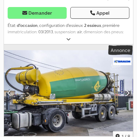
Demander
Appel
État:
d'occasion
, configuration d'essieux:
2 essieux
, première
immatriculation:
03/2013
, suspension:
air
, dimension des pneus:
425/65R22.5
, empattement:
1 320 mm
, Année de construction:
2013
, Matériau utilisable : béton Suspension : suspension
Annonce
pneumatique Essieu arrière 1 : dimension des pneus : 425/65R22.5
Crodpfsuc Az Sox Akcef Essieu arrière 2 : dimension des pneus :
425/65R22.2 Traction : roues motrices Poids à vide : 7 360 kg
Charge utile : 31 040 kg PTAC : 38 400 kg Marque de la carrosserie
: LIEBHERR
1
/
8