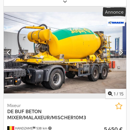
425/65/r22,5
, empattement:
1 300 mm
, couleur:
jaune
, Année de
construction:
2011
, Matériau utilisable : Béton Suspension :
Annonce
Suspension pneumatique Essieu arrière 1 : Dimension des pneus :
425/65/R22,5 Essieu arrière 2 : Dimension des pneus : 425/65/R22,5
Transmission : Roues Marque de l'équipement : STETTER
Crodsxzdf Rspfx Akcsf
1
/
15
Mixeur
DE BUF
BETON
MIXER/MALAXEUR/MISCHER10M3
5 450 €
HANDZAME
538 km