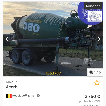
Annonce
1
/
9
Mixeur
Acerbi
3 750 €
Hooglede
531 km
prix fixe hors TVA
(4 538 € brut)