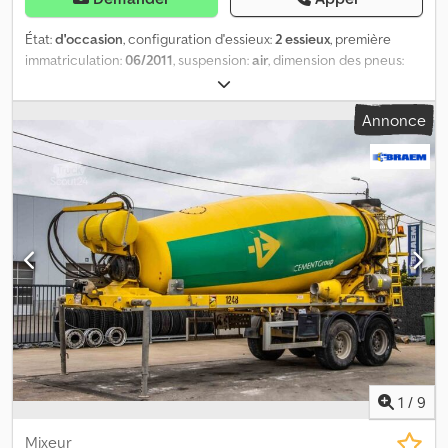
État:
d'occasion
, configuration d'essieux:
2 essieux
, première
immatriculation:
06/2011
, suspension:
air
, dimension des pneus:
425/65r22.5
, empattement:
1 300 mm
, Année de construction:
2011
, Matériau utilisable : Béton Cedpfx Ajuc D Ruokcsrf
Annonce
Dimension des pneus : 425/65r22.5 Suspension : Suspension
pneumatique Entraînement : Sur roues Poids à vide : 8 075 kg
Charge utile : 27 925 kg PTAC : 36 000 kg
1
/
9
Mixeur