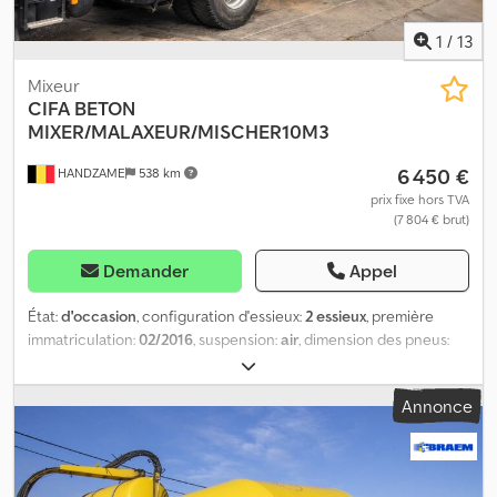
1
/
13
Mixeur
CIFA
BETON
MIXER/MALAXEUR/MISCHER10M3
6 450 €
HANDZAME
538 km
prix fixe hors TVA
(7 804 € brut)
Demander
Appel
État:
d'occasion
, configuration d'essieux:
2 essieux
, première
immatriculation:
02/2016
, suspension:
air
, dimension des pneus:
425/64R22,5
, empattement:
1 800 mm
, Année de construction:
2016
, Matériau utilisable : béton Dimension des pneus :
Annonce
425/64R22,5 Suspension : suspension pneumatique Transmission :
roues Poids à vide : 8 560 kg Charge utile : 28 440 kg Crjdpfx
Akjuczzdecsf PTAC : 37 000 kg Marque de la carrosserie : CIFA