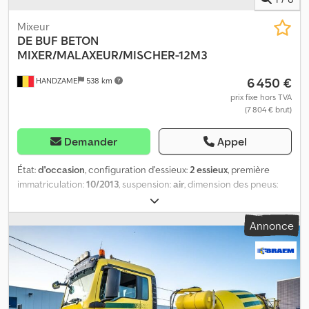
Mixeur
DE BUF
BETON
MIXER/MALAXEUR/MISCHER-12M3
6 450 €
HANDZAME
538 km
prix fixe hors TVA
(7 804 € brut)
Demander
Appel
État:
d'occasion
, configuration d'essieux:
2 essieux
, première
immatriculation:
10/2013
, suspension:
air
, dimension des pneus:
425/65r22.5
, empattement:
1 300 mm
, Année de construction:
2013
, Matériau utilisable : Béton Dimension des pneus : 425/65r22.5
Annonce
Suspension : Suspension pneumatique Transmission : Roues Poids
à vide : 7 120 kg Charge utile : 28 880 kg PTAC : 36 000 kg Csdeuc
Ebhepfx Akcjrf