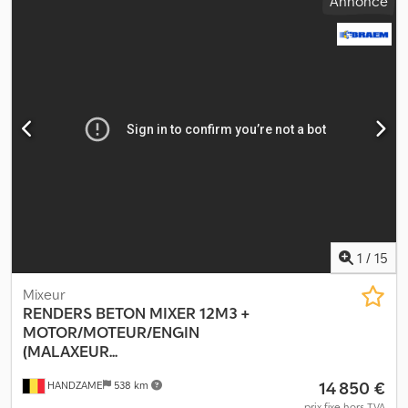
Annonce
Informations techniques Nombre de cylindres : 6 Chaîne
cinématique Transmission : roues Marque moteur : Deutz
Configuration des essieux Dimension pneus : 385/65r22,5
Suspension : suspension pneumatique Essieu arrière 1 :
directionnel Poids Poids à vide : 12 260 kg Charge utile : 26 740 kg
PTAC : 39 000 kg Crodpoy Raa Sefx Akcjf
1
/
15
Mixeur
RENDERS
BETON MIXER 12M3 +
MOTOR/MOTEUR/ENGIN
(MALAXEUR...
14 850 €
HANDZAME
538 km
prix fixe hors TVA