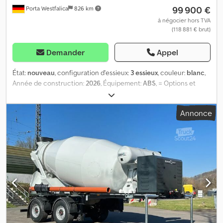
99 900 €
Porta Westfalica
826 km
à négocier hors TVA
(118 881 € brut)
Demander
Appel
État:
nouveau
, configuration d'essieux:
3 essieux
, couleur:
blanc
,
Année de construction:
2026
, Équipement:
ABS
, = Options et
accessoires supplémentaires = - Suspension pneumatique =
Remarques = EUROMIX MTP 12 m³ – Remorque à bétonnière
Annonce
EUROMIX MTP – Superstructure de bétonnière mobile EM 12 R –
Version standard Modèle : EM 12 R Volume nominal de 12 m³ de
béton prêt à l’emploi Tambour de mélange en conception
standard Tambour de mélange en version standard, fabriqué en
acier S355 Hélices de mélange en version standard, fabriquées en
acier S420 MC Boîte de vitesses de la marque ZF P5300 Pompe
hydraulique Bosch Rexroth Moteur hydraulique Bosch Rexroth
Système de refroidissement d’huile intégré Commande de
mélange mécanique et démarrage/arrêt électrique Système
d’eau sous pression pneumatique Raccordement d’eau sur la
plateforme avec tuyau Tuyau de remplissage d’eau, muni d’un