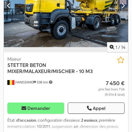
1
/
14
Mixeur
STETTER
BETON
MIXER/MALAXEUR/MISCHER - 10 M3
7 450 €
HANDZAME
538 km
prix fixe hors TVA
(9 014 € brut)
Demander
Appel
État:
d'occasion
, configuration d'essieux:
2 essieux
, première
immatriculation:
10/2011
, suspension:
air
, dimension des pneus: